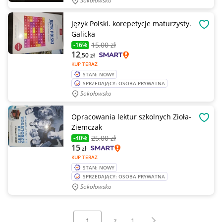
Sokołowsko
Język Polski. korepetycje maturzysty.
OBSE
Galicka
15
,00 zł
-16%
12
,50
zł
KUP TERAZ
STAN: NOWY
SPRZEDAJĄCY: OSOBA PRYWATNA
Sokołowsko
Opracowania lektur szkolnych Zioła-
OBSE
Ziemczak
25
,00 zł
-40%
15
zł
KUP TERAZ
STAN: NOWY
SPRZEDAJĄCY: OSOBA PRYWATNA
Sokołowsko
Wybierz stronę:
Następna strona
z
1