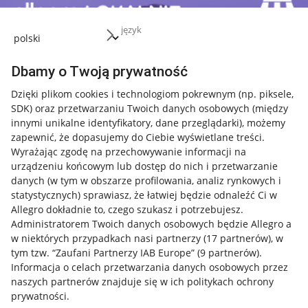
język
Dbamy o Twoją prywatność
Dzięki plikom cookies i technologiom pokrewnym
(np. piksele,
SDK)
oraz przetwarzaniu Twoich danych osobowych
(między
innymi unikalne identyfikatory, dane przeglądarki)
, możemy
zapewnić, że dopasujemy do Ciebie wyświetlane treści.
Wyrażając zgodę na przechowywanie informacji na
urządzeniu końcowym lub dostęp do nich i przetwarzanie
danych (w tym w obszarze profilowania, analiz rynkowych i
statystycznych) sprawiasz, że łatwiej będzie odnaleźć Ci w
Allegro dokładnie to, czego szukasz i potrzebujesz.
Administratorem Twoich danych osobowych będzie Allegro a
w niektórych przypadkach nasi partnerzy (
17
partnerów
), w
tym tzw. “Zaufani Partnerzy IAB Europe” (
9
partnerów
).
Przydatne informacje
Informacja o celach przetwarzania danych osobowych przez
naszych partnerów znajduje się w ich politykach ochrony
prywatności.
Jak to działa