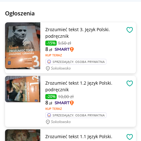
Ogłoszenia
Zrozumieć tekst 3. Język Polski.
OBSE
podręcznik
9
,50 zł
-15%
8
zł
KUP TERAZ
SPRZEDAJĄCY: OSOBA PRYWATNA
Sokołowsko
Zrozumieć tekst 1.2 Język Polski.
OBSE
podręcznik
10
,00 zł
-20%
8
zł
KUP TERAZ
SPRZEDAJĄCY: OSOBA PRYWATNA
Sokołowsko
Zrozumieć tekst 1.1 Język Polski.
OBSE