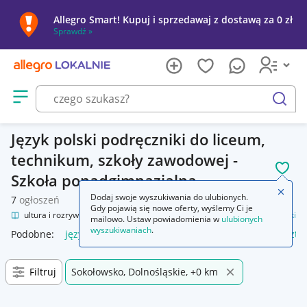
Allegro Smart! Kupuj i sprzedawaj z dostawą za 0 zł
Sprawdź »
Otwórz menu z kategoriami
szukaj
Język polski podręczniki do liceum,
technikum, szkoły zawodowej -
POL
Szkoła ponadgimnazjalna
Zamkn
Dodaj swoje wyszukiwania do ulubionych.
7
ogłoszeń
Gdy pojawią się nowe oferty, wyślemy Ci je
nie
Kultura i rozrywka
Podręczniki szkolne
Szkoła średnia
Język polski
mailowo. Ustaw powiadomienia w
ulubionych
wyszukiwaniach
.
Podobne:
język polski
zeszyt język polski
język polski 1 szt
Filtruj
Sokołowsko, Dolnośląskie, +0 km