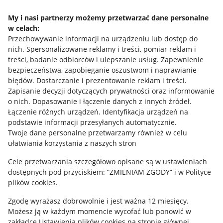
Napisz do nas
My i nasi partnerzy możemy przetwarzać dane personalne
w celach:
Allegro Gadane dla sprzedających
Przechowywanie informacji na urządzeniu lub dostęp do
Allegro Gadane dla kupujących
nich
.
Spersonalizowane reklamy i treści, pomiar reklam i
treści, badanie odbiorców i ulepszanie usług
.
Zapewnienie
Mapa miejscowości
bezpieczeństwa, zapobieganie oszustwom i naprawianie
błędów
.
Dostarczanie i prezentowanie reklam i treści
.
Informacje prawne
Zapisanie decyzji dotyczących prywatności oraz informowanie
o nich
.
Dopasowanie i łączenie danych z innych źródeł
.
Regulamin
Łączenie różnych urządzeń
.
Identyfikacja urządzeń na
podstawie informacji przesyłanych automatycznie
.
Polityka plików "cookies"
Twoje dane personalne przetwarzamy również w celu
ułatwiania korzystania z naszych stron
Ustawienia plików "cookies"
Cele przetwarzania szczegółowo opisane są w ustawieniach
Udostępnianie lokalizacji
dostępnych pod przyciskiem: “ZMIENIAM ZGODY” i w Polityce
Informacje dla Aktu o Usługach Cyfrowych
plików cookies.
Zgodę wyrażasz dobrowolnie i jest ważna 12 miesięcy.
Pobierz aplikację
Możesz ją w każdym momencie wycofać lub ponowić w
zakładce
Ustawienia plików cookies
na stronie głównej.