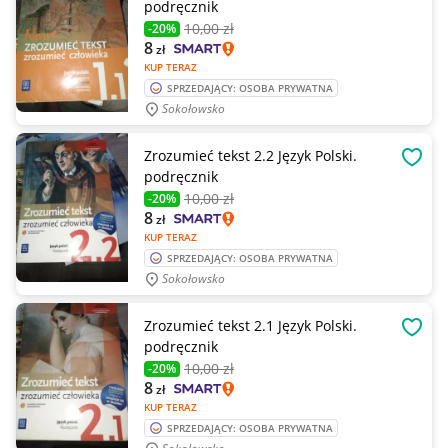
podręcznik
10
,00 zł
-20%
8
zł
KUP TERAZ
SPRZEDAJĄCY: OSOBA PRYWATNA
Sokołowsko
Zrozumieć tekst 2.2 Język Polski.
OBSE
podręcznik
10
,00 zł
-20%
8
zł
KUP TERAZ
SPRZEDAJĄCY: OSOBA PRYWATNA
Sokołowsko
Zrozumieć tekst 2.1 Język Polski.
OBSE
podręcznik
10
,00 zł
-20%
8
zł
KUP TERAZ
SPRZEDAJĄCY: OSOBA PRYWATNA