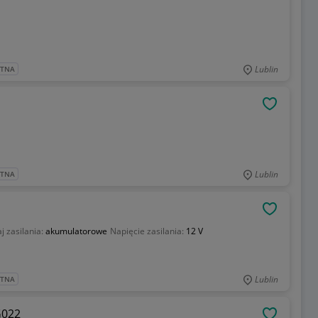
Lublin
ATNA
OBSERWU
Lublin
ATNA
OBSERWU
j zasilania:
akumulatorowe
Napięcie zasilania:
12 V
Lublin
ATNA
G022