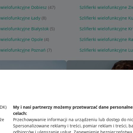
i wielofunkcyjne Dobiesz
(47)
Szlifierki wielofunkcyjne Z
i wielofunkcyjne Łady
(8)
Szlifierki wielofunkcyjne 
i wielofunkcyjne Białystok
(5)
Szlifierki wielofunkcyjne 
i wielofunkcyjne Opole
(4)
Szlifierki wielofunkcyjne 
ki wielofunkcyjne Poznań
(7)
Szlifierki wielofunkcyjne L
SDK)
My i nasi partnerzy możemy przetwarzać dane personaln
celach:
że
Przechowywanie informacji na urządzeniu lub dostęp do ni
Spersonalizowane reklamy i treści, pomiar reklam i treści, b
odbiorców i ulepszanie usług
.
Zapewnienie bezpieczeństwa,