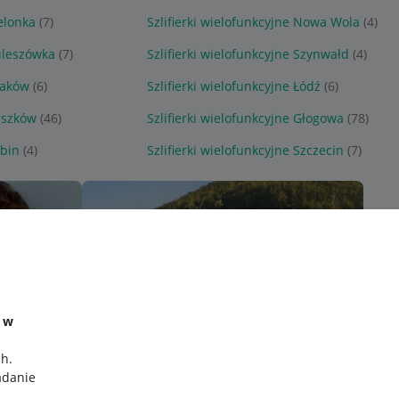
ielonka
(7)
Szlifierki wielofunkcyjne Nowa Wola
(4)
Kuleszówka
(7)
Szlifierki wielofunkcyjne Szynwałd
(4)
Kraków
(6)
Szlifierki wielofunkcyjne Łódź
(6)
Raszków
(46)
Szlifierki wielofunkcyjne Głogowa
(78)
ubin
(4)
Szlifierki wielofunkcyjne Szczecin
(7)
e w
ch
.
adanie