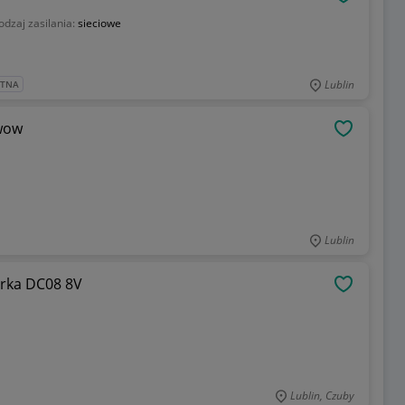
OBSERWU
odzaj zasilania:
sieciowe
Lublin
ATNA
awow
OBSERWU
Lublin
erka DC08 8V
OBSERWU
Lublin, Czuby