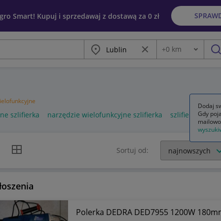
SPRAW
egro Smart! Kupuj i sprzedawaj z dostawą za 0 zł
Miasto
Wyczyść frazę
+
0
km
Odległość
szu
wielofunkcyjne
Dodaj sw
Gdy poja
e szlifierka
narzędzie wielofunkcyjne szlifierka
szlifierka wiel
mailowo
wyszuki
k listy
Widok siatki
Sortuj od:
łoszenia
Polerka DEDRA DED7955 1200W 180m