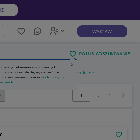
DŹ
WYSTAW
kaj
POLUB WYSZUKIWANIE
Zamknij wskazówkę
oje wyszukiwania do ulubionych.
wią się nowe oferty, wyślemy Ci je
ofunkcyjna
szlifierka wielofunkcyjna parkside
. Ustaw powiadomienia w
ulubionych
waniach
.
Wybierz stronę:
Następna 
z
1
m
OBSERWU