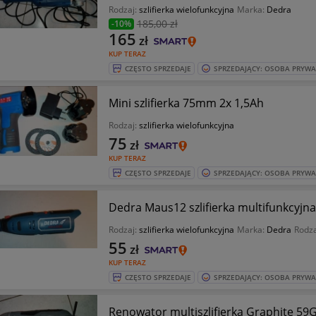
Rodzaj:
szlifierka wielofunkcyjna
Marka:
Dedra
185
,00 zł
-10%
165
zł
KUP TERAZ
CZĘSTO SPRZEDAJE
SPRZEDAJĄCY: OSOBA PRYW
Mini szlifierka 75mm 2x 1,5Ah
Rodzaj:
szlifierka wielofunkcyjna
75
zł
KUP TERAZ
CZĘSTO SPRZEDAJE
SPRZEDAJĄCY: OSOBA PRYW
Dedra Maus12 szlifierka multifunkcyjna
Rodzaj:
szlifierka wielofunkcyjna
Marka:
Dedra
Rodza
55
zł
KUP TERAZ
CZĘSTO SPRZEDAJE
SPRZEDAJĄCY: OSOBA PRYW
Renowator multiszlifierka Graphite 59