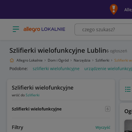
All
Otwórz menu z kategoriami
Szlifierki wielofunkcyjne Lublin
6
ogłoszeń
Allegro Lokalnie
Dom i Ogród
Narzędzia
Szlifierki
Szlifierki 
Podobne:
szlifierki wielofunkcyjne
urządzenie wielofunkcyjn
Szlifierki wielofunkcyjne
Wido
wróć do
Szlifierki
Szlifierki wielofunkcyjne
6
Og
Filtry
Wyczyść