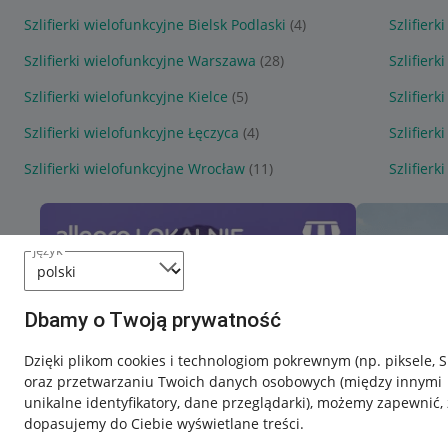
Szlifierki wielofunkcyjne Bielsk Podlaski
(4)
Szlifierk
Szlifierki wielofunkcyjne Warszawa
(28)
Szlifierk
Szlifierki wielofunkcyjne Kielce
(5)
Szlifierk
Szlifierki wielofunkcyjne Łęczyca
(4)
Szlifierk
Szlifierki wielofunkcyjne Wrocław
(11)
Szlifier
język
Dbamy o Twoją prywatność
Dzięki plikom cookies i technologiom pokrewnym
(np. piksele, 
oraz przetwarzaniu Twoich danych osobowych
(między innymi
unikalne identyfikatory, dane przeglądarki)
, możemy zapewnić, 
dopasujemy do Ciebie wyświetlane treści.