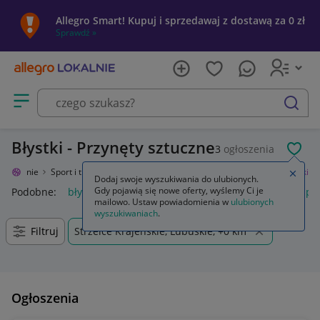
Allegro Smart! Kupuj i sprzedawaj z dostawą za 0 zł
Sprawdź »
Otwórz menu z kategoriami
szukaj
Błystki - Przynęty sztuczne
3
ogłoszenia
POL
o Lokalnie
Sport i turystyka
Wędkarstwo
Przynęty
Sztuczne
Błystki
Zamkn
Dodaj swoje wyszukiwania do ulubionych.
Gdy pojawią się nowe oferty, wyślemy Ci je
Podobne:
błystka
błystki obrotowe
błystki obrotowe mepps
mailowo. Ustaw powiadomienia w
ulubionych
wyszukiwaniach
.
Filtruj
Strzelce Krajeńskie, Lubuskie, +0 km
Ogłoszenia