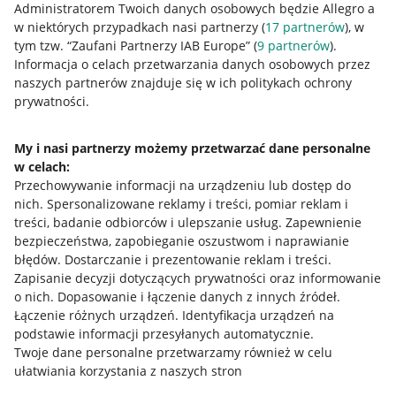
Administratorem Twoich danych osobowych będzie Allegro a
w niektórych przypadkach nasi partnerzy (
17
partnerów
), w
tym tzw. “Zaufani Partnerzy IAB Europe” (
9
partnerów
).
Przydatne informacje
Informacja o celach przetwarzania danych osobowych przez
naszych partnerów znajduje się w ich politykach ochrony
prywatności.
Jak to działa
Napisz do nas
My i nasi partnerzy możemy przetwarzać dane personalne
w celach:
Allegro Gadane dla sprzedających
Przechowywanie informacji na urządzeniu lub dostęp do
Allegro Gadane dla kupujących
nich
.
Spersonalizowane reklamy i treści, pomiar reklam i
treści, badanie odbiorców i ulepszanie usług
.
Zapewnienie
Mapa miejscowości
bezpieczeństwa, zapobieganie oszustwom i naprawianie
błędów
.
Dostarczanie i prezentowanie reklam i treści
.
Informacje prawne
Zapisanie decyzji dotyczących prywatności oraz informowanie
o nich
.
Dopasowanie i łączenie danych z innych źródeł
.
Regulamin
Łączenie różnych urządzeń
.
Identyfikacja urządzeń na
podstawie informacji przesyłanych automatycznie
.
Polityka plików "cookies"
Twoje dane personalne przetwarzamy również w celu
ułatwiania korzystania z naszych stron
Ustawienia plików "cookies"