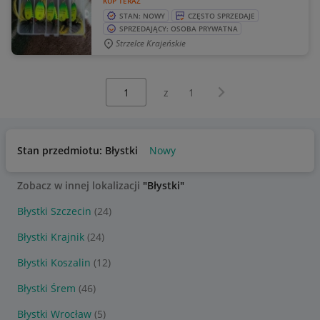
KUP TERAZ
STAN: NOWY
CZĘSTO SPRZEDAJE
SPRZEDAJĄCY: OSOBA PRYWATNA
Strzelce Krajeńskie
Wybierz stronę:
Następna strona
z
1
Stan przedmiotu: Błystki
Nowy
Zobacz w innej lokalizacji
"Błystki"
Błystki Szczecin
(24)
Błystki Krajnik
(24)
Błystki Koszalin
(12)
Błystki Śrem
(46)
Błystki Wrocław
(5)