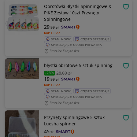
Obrotówki Błystki Spinningowe X-
OBSE
PIKE Zestaw 10szt Przynęty
Spinningowe
29
,99
zł
KUP TERAZ
STAN: NOWY
CZĘSTO SPRZEDAJE
SPRZEDAJĄCY: OSOBA PRYWATNA
Strzelce Krajeńskie
błystki obrotowe 5 sztuk spinning
OBSE
28
,00 zł
-28%
19
,99
zł
KUP TERAZ
STAN: NOWY
CZĘSTO SPRZEDAJE
SPRZEDAJĄCY: OSOBA PRYWATNA
Strzelce Krajeńskie
Przynęty spinningowe 5 sztuk
OBSE
Luesha spinner
45
zł