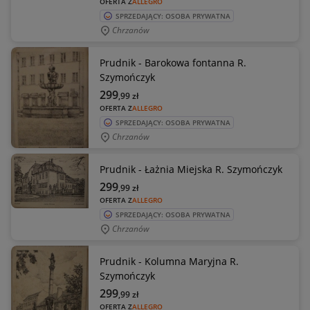
OFERTA Z
ALLEGRO
SPRZEDAJĄCY: OSOBA PRYWATNA
Chrzanów
Prudnik - Barokowa fontanna R.
Szymończyk
299
,99
zł
OFERTA Z
ALLEGRO
SPRZEDAJĄCY: OSOBA PRYWATNA
Chrzanów
Prudnik - Łażnia Miejska R. Szymończyk
299
,99
zł
OFERTA Z
ALLEGRO
SPRZEDAJĄCY: OSOBA PRYWATNA
Chrzanów
Prudnik - Kolumna Maryjna R.
Szymończyk
299
,99
zł
OFERTA Z
ALLEGRO