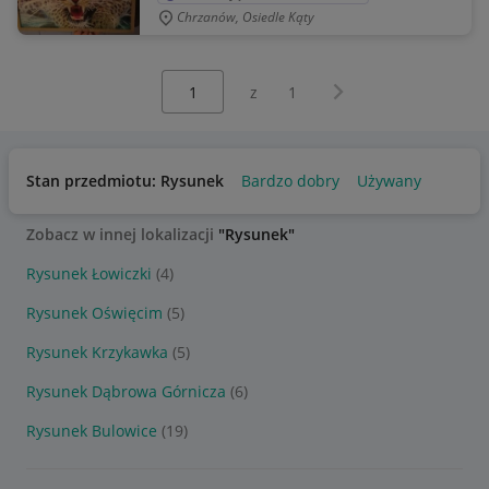
Chrzanów, Osiedle Kąty
Wybierz stronę:
Następna strona
z
1
Stan przedmiotu: Rysunek
Bardzo dobry
Używany
Zobacz w innej lokalizacji
"Rysunek"
Rysunek Łowiczki
(4)
Rysunek Oświęcim
(5)
Rysunek Krzykawka
(5)
Rysunek Dąbrowa Górnicza
(6)
Rysunek Bulowice
(19)