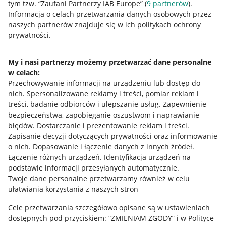
tym tzw. “Zaufani Partnerzy IAB Europe” (
9
partnerów
).
Przydatne informacje
Informacja o celach przetwarzania danych osobowych przez
naszych partnerów znajduje się w ich politykach ochrony
prywatności.
Jak to działa
Napisz do nas
My i nasi partnerzy możemy przetwarzać dane personalne
w celach:
Allegro Gadane dla sprzedających
Przechowywanie informacji na urządzeniu lub dostęp do
Allegro Gadane dla kupujących
nich
.
Spersonalizowane reklamy i treści, pomiar reklam i
treści, badanie odbiorców i ulepszanie usług
.
Zapewnienie
Mapa miejscowości
bezpieczeństwa, zapobieganie oszustwom i naprawianie
błędów
.
Dostarczanie i prezentowanie reklam i treści
.
Informacje prawne
Zapisanie decyzji dotyczących prywatności oraz informowanie
o nich
.
Dopasowanie i łączenie danych z innych źródeł
.
Regulamin
Łączenie różnych urządzeń
.
Identyfikacja urządzeń na
podstawie informacji przesyłanych automatycznie
.
Polityka plików "cookies"
Twoje dane personalne przetwarzamy również w celu
ułatwiania korzystania z naszych stron
Ustawienia plików "cookies"
Cele przetwarzania szczegółowo opisane są w ustawieniach
Udostępnianie lokalizacji
dostępnych pod przyciskiem: “ZMIENIAM ZGODY” i w Polityce