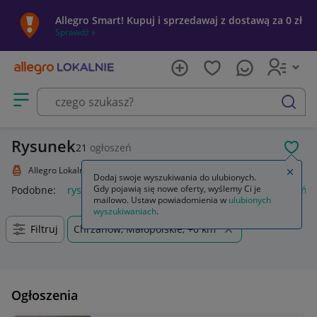
Allegro Smart! Kupuj i sprzedawaj z dostawą za 0 zł
Sprawdź »
Otwórz menu z kategoriami
szukaj
Rysunek
21
ogłoszeń
POL
Allegro Lokalnie
Kolekcje i sztuka
Sztuka
Rysunek
Zamkn
Dodaj swoje wyszukiwania do ulubionych.
Gdy pojawią się nowe oferty, wyślemy Ci je
Podobne:
rysunek
rysunek techniczny maszynowy dobrzańsk
mailowo. Ustaw powiadomienia w
ulubionych
wyszukiwaniach
.
Filtruj
Chrzanów, Małopolskie, +0 km
Ogłoszenia