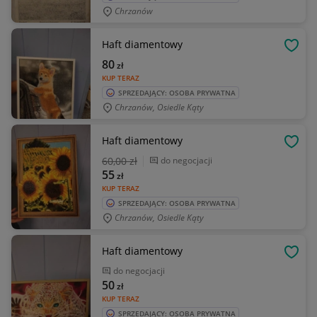
Chrzanów
Haft diamentowy
OBSE
80
zł
KUP TERAZ
SPRZEDAJĄCY: OSOBA PRYWATNA
Chrzanów, Osiedle Kąty
Haft diamentowy
OBSE
60
,00 zł
do negocjacji
55
zł
KUP TERAZ
SPRZEDAJĄCY: OSOBA PRYWATNA
Chrzanów, Osiedle Kąty
Haft diamentowy
OBSE
do negocjacji
50
zł
KUP TERAZ
SPRZEDAJĄCY: OSOBA PRYWATNA