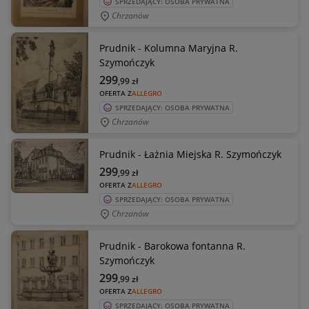
SPRZEDAJĄCY: OSOBA PRYWATNA
Chrzanów
Prudnik - Kolumna Maryjna R.
Szymończyk
299
,99
zł
OFERTA Z
ALLEGRO
SPRZEDAJĄCY: OSOBA PRYWATNA
Chrzanów
Prudnik - Łażnia Miejska R. Szymończyk
299
,99
zł
OFERTA Z
ALLEGRO
SPRZEDAJĄCY: OSOBA PRYWATNA
Chrzanów
Prudnik - Barokowa fontanna R.
Szymończyk
299
,99
zł
OFERTA Z
ALLEGRO
SPRZEDAJĄCY: OSOBA PRYWATNA