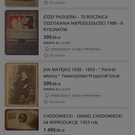
Chrzanów
JÓZEF PIŁSUDSKI - 70 ROCZNICA
ODZYSKANIA NIEPODLEGŁOŚCI 1988 - 8
RYSUNKÓW
399
,99
zł
OFERTA Z
ALLEGRO
SPRZEDAJĄCY: OSOBA PRYWATNA
Chrzanów
JAN MATEJKO 1838 - 1893 - " Portret
własny " Towarzystwo Przyjaciół Sztuk
599
,99
zł
OFERTA Z
ALLEGRO
SPRZEDAJĄCY: OSOBA PRYWATNA
Chrzanów
CHODOWIECKI - DANIEL CHODOWIECKI
64 REPRODUKCJE, 1953 rok,
1 499
,99
zł