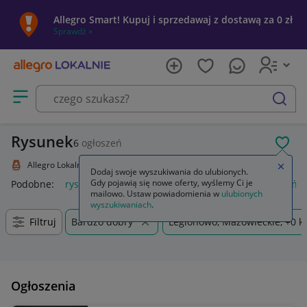
Allegro Smart! Kupuj i sprzedawaj z dostawą za 0 zł
Sprawdź »
Otwórz menu z kategoriami
szukaj
Rysunek
6
ogłoszeń
POL
Allegro Lokalnie
Kolekcje i sztuka
Sztuka
Rysunek
Zamkn
Dodaj swoje wyszukiwania do ulubionych.
Gdy pojawią się nowe oferty, wyślemy Ci je
Podobne:
rysunek
rysunek techniczny maszynowy dobrzańsk
mailowo. Ustaw powiadomienia w
ulubionych
wyszukiwaniach
.
Filtruj
Bardzo dobry
Legionowo, Mazowieckie, +0 
Ogłoszenia