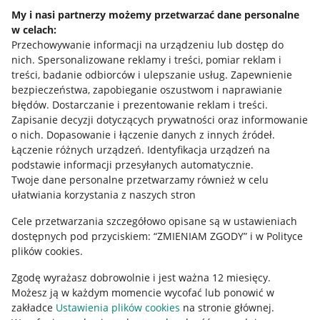
Napisz do nas
My i nasi partnerzy możemy przetwarzać dane personalne
w celach:
Allegro Gadane dla sprzedających
Przechowywanie informacji na urządzeniu lub dostęp do
Allegro Gadane dla kupujących
nich
.
Spersonalizowane reklamy i treści, pomiar reklam i
treści, badanie odbiorców i ulepszanie usług
.
Zapewnienie
Mapa miejscowości
bezpieczeństwa, zapobieganie oszustwom i naprawianie
błędów
.
Dostarczanie i prezentowanie reklam i treści
.
Informacje prawne
Zapisanie decyzji dotyczących prywatności oraz informowanie
o nich
.
Dopasowanie i łączenie danych z innych źródeł
.
Regulamin
Łączenie różnych urządzeń
.
Identyfikacja urządzeń na
podstawie informacji przesyłanych automatycznie
.
Polityka plików "cookies"
Twoje dane personalne przetwarzamy również w celu
ułatwiania korzystania z naszych stron
Ustawienia plików "cookies"
Cele przetwarzania szczegółowo opisane są w ustawieniach
Udostępnianie lokalizacji
dostępnych pod przyciskiem: “ZMIENIAM ZGODY” i w Polityce
Informacje dla Aktu o Usługach Cyfrowych
plików cookies.
Zgodę wyrażasz dobrowolnie i jest ważna 12 miesięcy.
Pobierz aplikację
Możesz ją w każdym momencie wycofać lub ponowić w
zakładce
Ustawienia plików cookies
na stronie głównej.