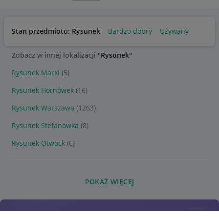
Stan przedmiotu: Rysunek
Bardzo dobry
Używany
Zobacz w innej lokalizacji
"Rysunek"
Rysunek Marki
(5)
Rysunek Hornówek
(16)
Rysunek Warszawa
(1263)
Rysunek Stefanówka
(8)
Rysunek Otwock
(6)
POKAŻ WIĘCEJ