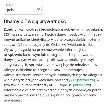
język
Dbamy o Twoją prywatność
Dzięki plikom cookies i technologiom pokrewnym
(np. piksele,
SDK)
oraz przetwarzaniu Twoich danych osobowych
(między
innymi unikalne identyfikatory, dane przeglądarki)
, możemy
zapewnić, że dopasujemy do Ciebie wyświetlane treści.
Wyrażając zgodę na przechowywanie informacji na
urządzeniu końcowym lub dostęp do nich i przetwarzanie
danych (w tym w obszarze profilowania, analiz rynkowych i
statystycznych) sprawiasz, że łatwiej będzie odnaleźć Ci w
Allegro dokładnie to, czego szukasz i potrzebujesz.
Administratorem Twoich danych osobowych będzie Allegro a
w niektórych przypadkach nasi partnerzy (
17
partnerów
), w
tym tzw. “Zaufani Partnerzy IAB Europe” (
9
partnerów
).
Przydatne informacje
Informacja o celach przetwarzania danych osobowych przez
naszych partnerów znajduje się w ich politykach ochrony
prywatności.
Jak to działa