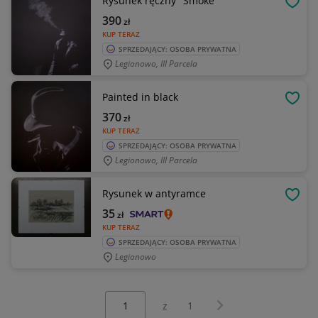
Rysunek ręczny "Smoke"
OBSE
390
zł
KUP TERAZ
SPRZEDAJĄCY: OSOBA PRYWATNA
Legionowo, III Parcela
Painted in black
OBSE
370
zł
KUP TERAZ
SPRZEDAJĄCY: OSOBA PRYWATNA
Legionowo, III Parcela
Rysunek w antyramce
OBSE
35
zł
KUP TERAZ
SPRZEDAJĄCY: OSOBA PRYWATNA
Legionowo
Wybierz stronę:
Następna strona
z
1