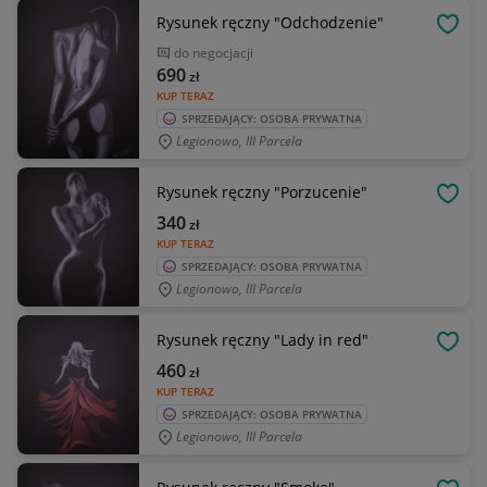
Rysunek ręczny "Odchodzenie"
OBSE
do negocjacji
690
zł
KUP TERAZ
SPRZEDAJĄCY: OSOBA PRYWATNA
Legionowo, III Parcela
Rysunek ręczny "Porzucenie"
OBSE
340
zł
KUP TERAZ
SPRZEDAJĄCY: OSOBA PRYWATNA
Legionowo, III Parcela
Rysunek ręczny "Lady in red"
OBSE
460
zł
KUP TERAZ
SPRZEDAJĄCY: OSOBA PRYWATNA
Legionowo, III Parcela