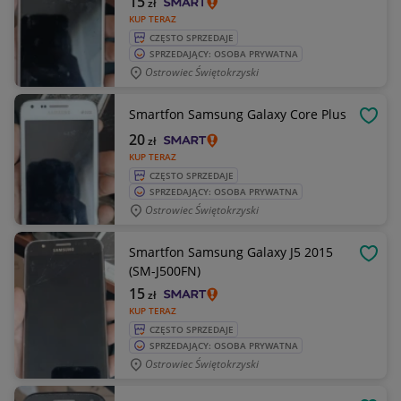
15
zł
KUP TERAZ
CZĘSTO SPRZEDAJE
SPRZEDAJĄCY: OSOBA PRYWATNA
Ostrowiec Świętokrzyski
Smartfon Samsung Galaxy Core Plus
OBSE
20
zł
KUP TERAZ
CZĘSTO SPRZEDAJE
SPRZEDAJĄCY: OSOBA PRYWATNA
Ostrowiec Świętokrzyski
Smartfon Samsung Galaxy J5 2015
OBSE
(SM-J500FN)
15
zł
KUP TERAZ
CZĘSTO SPRZEDAJE
SPRZEDAJĄCY: OSOBA PRYWATNA
Ostrowiec Świętokrzyski