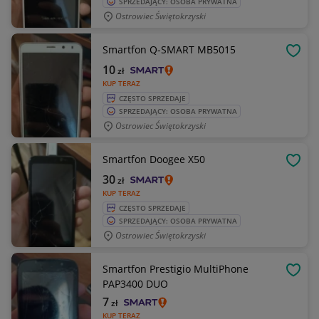
SPRZEDAJĄCY: OSOBA PRYWATNA
Ostrowiec Świętokrzyski
Smartfon Q-SMART MB5015
OBSE
10
zł
KUP TERAZ
CZĘSTO SPRZEDAJE
SPRZEDAJĄCY: OSOBA PRYWATNA
Ostrowiec Świętokrzyski
Smartfon Doogee X50
OBSE
30
zł
KUP TERAZ
CZĘSTO SPRZEDAJE
SPRZEDAJĄCY: OSOBA PRYWATNA
Ostrowiec Świętokrzyski
Smartfon Prestigio MultiPhone
OBSE
PAP3400 DUO
7
zł
KUP TERAZ