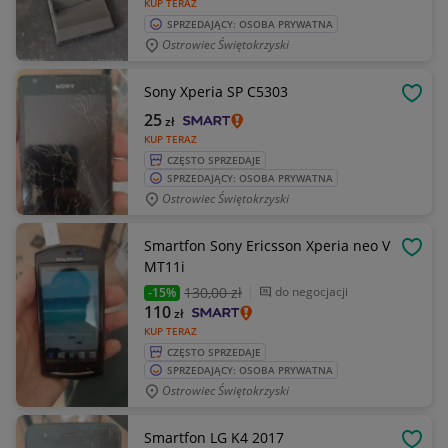
KUP TERAZ
SPRZEDAJĄCY: OSOBA PRYWATNA
Ostrowiec Świętokrzyski
Sony Xperia SP C5303
OBSE
25
zł
KUP TERAZ
CZĘSTO SPRZEDAJE
SPRZEDAJĄCY: OSOBA PRYWATNA
Ostrowiec Świętokrzyski
Smartfon Sony Ericsson Xperia neo V
OBSE
MT11i
130
,00 zł
do negocjacji
-15%
110
zł
KUP TERAZ
CZĘSTO SPRZEDAJE
SPRZEDAJĄCY: OSOBA PRYWATNA
Ostrowiec Świętokrzyski
Smartfon LG K4 2017