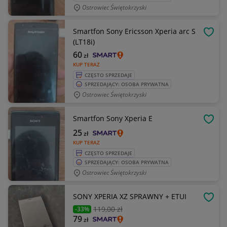
Ostrowiec Świętokrzyski
Smartfon Sony Ericsson Xperia arc S
OBSE
(LT18i)
60
zł
KUP TERAZ
CZĘSTO SPRZEDAJE
SPRZEDAJĄCY: OSOBA PRYWATNA
Ostrowiec Świętokrzyski
Smartfon Sony Xperia E
OBSE
25
zł
KUP TERAZ
CZĘSTO SPRZEDAJE
SPRZEDAJĄCY: OSOBA PRYWATNA
Ostrowiec Świętokrzyski
SONY XPERIA XZ SPRAWNY + ETUI
OBSE
119
,00 zł
-33%
79
zł