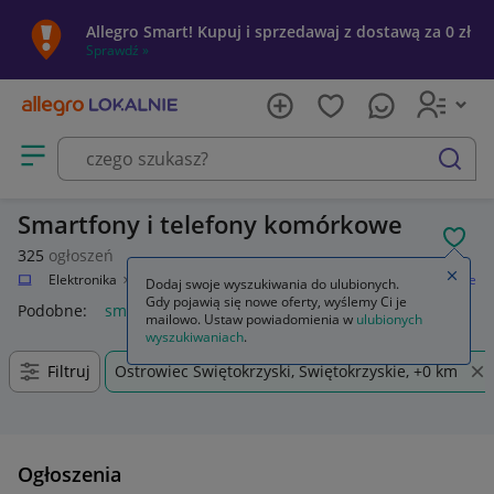
Allegro Smart! Kupuj i sprzedawaj z dostawą za 0 zł
Sprawdź »
Otwórz menu z kategoriami
szukaj
Smartfony i telefony komórkowe
POL
325
ogłoszeń
Zamkn
alnie
Elektronika
Telefony i Akcesoria
Smartfony i telefony komórkowe
Dodaj swoje wyszukiwania do ulubionych.
Gdy pojawią się nowe oferty, wyślemy Ci je
Podobne:
smartfony i telefony komórkowe
mailowo. Ustaw powiadomienia w
ulubionych
wyszukiwaniach
.
Filtruj
Ostrowiec Świętokrzyski, Świętokrzyskie, +0 km
Ogłoszenia