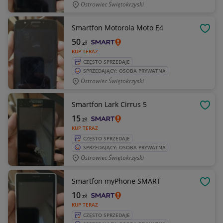
Ostrowiec Świętokrzyski
Smartfon Motorola Moto E4
OBSE
50
zł
KUP TERAZ
CZĘSTO SPRZEDAJE
SPRZEDAJĄCY: OSOBA PRYWATNA
Ostrowiec Świętokrzyski
Smartfon Lark Cirrus 5
OBSE
15
zł
KUP TERAZ
CZĘSTO SPRZEDAJE
SPRZEDAJĄCY: OSOBA PRYWATNA
Ostrowiec Świętokrzyski
Smartfon myPhone SMART
OBSE
10
zł
KUP TERAZ
CZĘSTO SPRZEDAJE