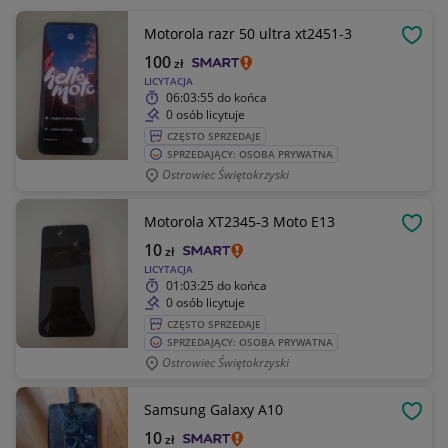
Motorola razr 50 ultra xt2451-3
OBSE
100
zł
LICYTACJA
06:03:55
do końca
0 osób licytuje
CZĘSTO SPRZEDAJE
SPRZEDAJĄCY: OSOBA PRYWATNA
Ostrowiec Świętokrzyski
Motorola XT2345-3 Moto E13
OBSE
10
zł
LICYTACJA
01:03:25
do końca
0 osób licytuje
CZĘSTO SPRZEDAJE
SPRZEDAJĄCY: OSOBA PRYWATNA
Ostrowiec Świętokrzyski
Samsung Galaxy A10
OBSE
10
zł