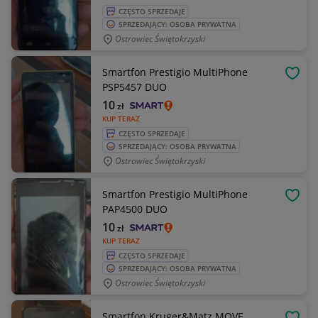
CZĘSTO SPRZEDAJE
SPRZEDAJĄCY: OSOBA PRYWATNA
Ostrowiec Świętokrzyski
Smartfon Prestigio MultiPhone
OBSE
PSP5457 DUO
10
zł
KUP TERAZ
CZĘSTO SPRZEDAJE
SPRZEDAJĄCY: OSOBA PRYWATNA
Ostrowiec Świętokrzyski
Smartfon Prestigio MultiPhone
OBSE
PAP4500 DUO
10
zł
KUP TERAZ
CZĘSTO SPRZEDAJE
SPRZEDAJĄCY: OSOBA PRYWATNA
Ostrowiec Świętokrzyski
Smartfon Kruger&Matz MOVE