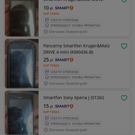
OBSE
10
zł
KUP TERAZ
CZĘSTO SPRZEDAJE
SPRZEDAJĄCY: OSOBA PRYWATNA
Ostrowiec Świętokrzyski
Pancerny Smartfon Kruger&Matz
OBSE
DRIVE 4 mini (KM0436-B)
25
zł
KUP TERAZ
CZĘSTO SPRZEDAJE
SPRZEDAJĄCY: OSOBA PRYWATNA
Ostrowiec Świętokrzyski
Smartfon Sony Xperia J (ST26i)
OBSE
15
zł
KUP TERAZ
CZĘSTO SPRZEDAJE
SPRZEDAJĄCY: OSOBA PRYWATNA
Ostrowiec Świętokrzyski