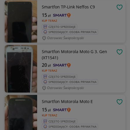
Smartfon TP-Link Neffos C9
OBSE
15
zł
KUP TERAZ
CZĘSTO SPRZEDAJE
SPRZEDAJĄCY: OSOBA PRYWATNA
Ostrowiec Świętokrzyski
Smartfon Motorola Moto G 3. Gen
OBSE
(XT1541)
20
zł
KUP TERAZ
CZĘSTO SPRZEDAJE
SPRZEDAJĄCY: OSOBA PRYWATNA
Ostrowiec Świętokrzyski
Smartfon Motorola Moto E
OBSE
15
zł
KUP TERAZ
CZĘSTO SPRZEDAJE
SPRZEDAJĄCY: OSOBA PRYWATNA