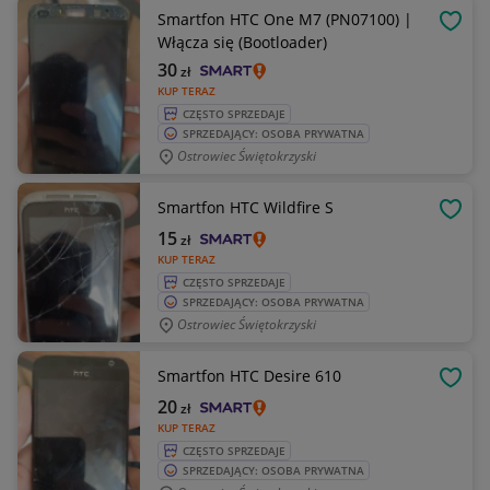
Smartfon HTC One M7 (PN07100) |
OBSE
Włącza się (Bootloader)
30
zł
KUP TERAZ
CZĘSTO SPRZEDAJE
SPRZEDAJĄCY: OSOBA PRYWATNA
Ostrowiec Świętokrzyski
Smartfon HTC Wildfire S
OBSE
15
zł
KUP TERAZ
CZĘSTO SPRZEDAJE
SPRZEDAJĄCY: OSOBA PRYWATNA
Ostrowiec Świętokrzyski
Smartfon HTC Desire 610
OBSE
20
zł
KUP TERAZ
CZĘSTO SPRZEDAJE
SPRZEDAJĄCY: OSOBA PRYWATNA