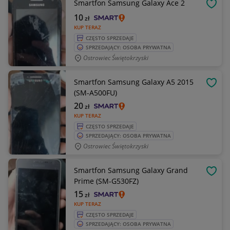
Smartfon Samsung Galaxy Ace 2
OBSE
10
zł
KUP TERAZ
CZĘSTO SPRZEDAJE
SPRZEDAJĄCY: OSOBA PRYWATNA
Ostrowiec Świętokrzyski
Smartfon Samsung Galaxy A5 2015
OBSE
(SM-A500FU)
20
zł
KUP TERAZ
CZĘSTO SPRZEDAJE
SPRZEDAJĄCY: OSOBA PRYWATNA
Ostrowiec Świętokrzyski
Smartfon Samsung Galaxy Grand
OBSE
Prime (SM-G530FZ)
15
zł
KUP TERAZ
CZĘSTO SPRZEDAJE
SPRZEDAJĄCY: OSOBA PRYWATNA