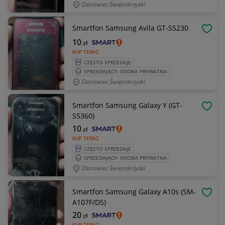
Ostrowiec Świętokrzyski
Smartfon Samsung Avila GT-S5230
OBSE
10
zł
KUP TERAZ
CZĘSTO SPRZEDAJE
SPRZEDAJĄCY: OSOBA PRYWATNA
Ostrowiec Świętokrzyski
Smartfon Samsung Galaxy Y (GT-
OBSE
S5360)
10
zł
KUP TERAZ
CZĘSTO SPRZEDAJE
SPRZEDAJĄCY: OSOBA PRYWATNA
Ostrowiec Świętokrzyski
Smartfon Samsung Galaxy A10s (SM-
OBSE
A107F/DS)
20
zł
KUP TERAZ