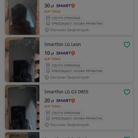
OBSE
30
zł
KUP TERAZ
CZĘSTO SPRZEDAJE
SPRZEDAJĄCY: OSOBA PRYWATNA
Ostrowiec Świętokrzyski
Smartfon LG Leon
OBSE
10
zł
KUP TERAZ
CZĘSTO SPRZEDAJE
SPRZEDAJĄCY: OSOBA PRYWATNA
Ostrowiec Świętokrzyski
Smartfon LG G3 D855
OBSE
20
zł
KUP TERAZ
CZĘSTO SPRZEDAJE
SPRZEDAJĄCY: OSOBA PRYWATNA
Ostrowiec Świętokrzyski