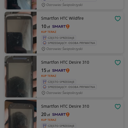
Ostrowiec Świętokrzyski
Smartfon HTC Wildfire
OBSE
10
zł
KUP TERAZ
CZĘSTO SPRZEDAJE
SPRZEDAJĄCY: OSOBA PRYWATNA
Ostrowiec Świętokrzyski
Smartfon HTC Desire 310
OBSE
15
zł
KUP TERAZ
CZĘSTO SPRZEDAJE
SPRZEDAJĄCY: OSOBA PRYWATNA
Ostrowiec Świętokrzyski
Smartfon HTC Desire 310
OBSE
20
zł
KUP TERAZ
CZĘSTO SPRZEDAJE