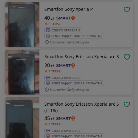
Smartfon Sony Xperia P
OBSE
40
zł
KUP TERAZ
CZĘSTO SPRZEDAJE
SPRZEDAJĄCY: OSOBA PRYWATNA
Ostrowiec Świętokrzyski
Smartfon Sony Ericsson Xperia arc S
OBSE
20
zł
KUP TERAZ
CZĘSTO SPRZEDAJE
SPRZEDAJĄCY: OSOBA PRYWATNA
Ostrowiec Świętokrzyski
Smartfon Sony Ericsson Xperia arc S
OBSE
(LT18i)
45
zł
KUP TERAZ
CZĘSTO SPRZEDAJE
SPRZEDAJĄCY: OSOBA PRYWATNA