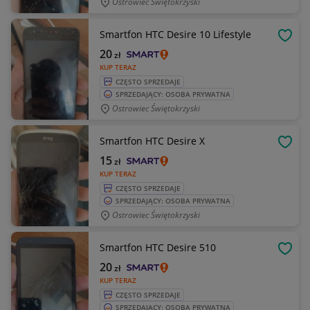
Ostrowiec Świętokrzyski
Smartfon HTC Desire 10 Lifestyle
OBSE
20
zł
KUP TERAZ
CZĘSTO SPRZEDAJE
SPRZEDAJĄCY: OSOBA PRYWATNA
Ostrowiec Świętokrzyski
Smartfon HTC Desire X
OBSE
15
zł
KUP TERAZ
CZĘSTO SPRZEDAJE
SPRZEDAJĄCY: OSOBA PRYWATNA
Ostrowiec Świętokrzyski
Smartfon HTC Desire 510
OBSE
20
zł
KUP TERAZ
CZĘSTO SPRZEDAJE
SPRZEDAJĄCY: OSOBA PRYWATNA