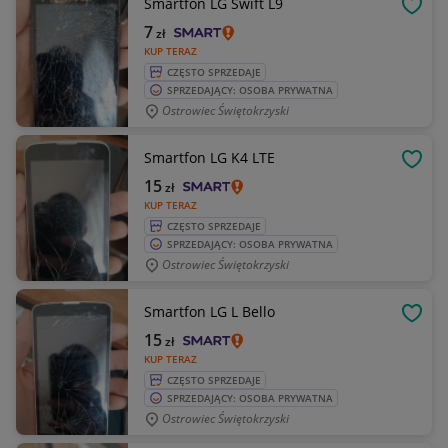
Smartfon LG Swift L9
OBSE
7
zł
KUP TERAZ
CZĘSTO SPRZEDAJE
SPRZEDAJĄCY: OSOBA PRYWATNA
Ostrowiec Świętokrzyski
Smartfon LG K4 LTE
OBSE
15
zł
KUP TERAZ
CZĘSTO SPRZEDAJE
SPRZEDAJĄCY: OSOBA PRYWATNA
Ostrowiec Świętokrzyski
Smartfon LG L Bello
OBSE
15
zł
KUP TERAZ
CZĘSTO SPRZEDAJE
SPRZEDAJĄCY: OSOBA PRYWATNA
Ostrowiec Świętokrzyski