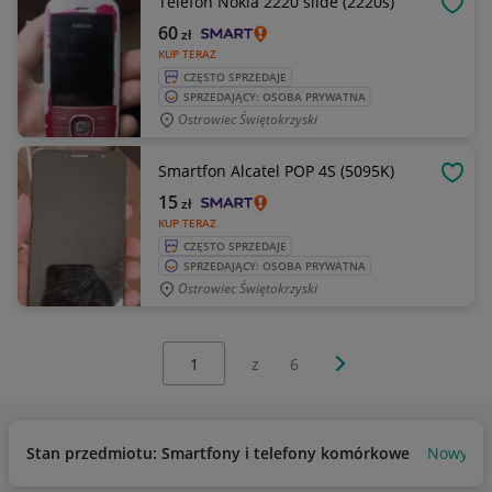
Telefon Nokia 2220 slide (2220s)
OBSE
60
zł
KUP TERAZ
CZĘSTO SPRZEDAJE
SPRZEDAJĄCY: OSOBA PRYWATNA
Ostrowiec Świętokrzyski
Smartfon Alcatel POP 4S (5095K)
OBSE
15
zł
KUP TERAZ
CZĘSTO SPRZEDAJE
SPRZEDAJĄCY: OSOBA PRYWATNA
Ostrowiec Świętokrzyski
Wybierz stronę:
Następna strona
z
6
Stan przedmiotu: Smartfony i telefony komórkowe
Nowy