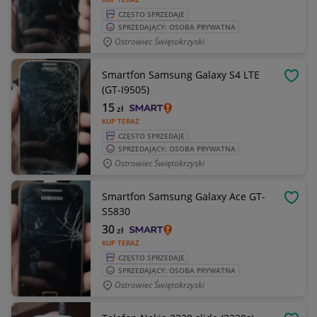
CZĘSTO SPRZEDAJE
SPRZEDAJĄCY: OSOBA PRYWATNA
Ostrowiec Świętokrzyski
Smartfon Samsung Galaxy S4 LTE
OBSE
(GT-I9505)
15
zł
KUP TERAZ
CZĘSTO SPRZEDAJE
SPRZEDAJĄCY: OSOBA PRYWATNA
Ostrowiec Świętokrzyski
Smartfon Samsung Galaxy Ace GT-
OBSE
S5830
30
zł
KUP TERAZ
CZĘSTO SPRZEDAJE
SPRZEDAJĄCY: OSOBA PRYWATNA
Ostrowiec Świętokrzyski