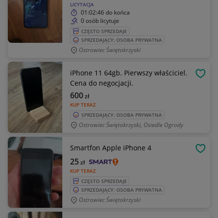
LICYTACJA
01:02:46
do końca
0 osób licytuje
CZĘSTO SPRZEDAJE
SPRZEDAJĄCY: OSOBA PRYWATNA
Ostrowiec Świętokrzyski
iPhone 11 64gb. Pierwszy właściciel.
OBSE
Cena do negocjacji.
600
zł
KUP TERAZ
SPRZEDAJĄCY: OSOBA PRYWATNA
Ostrowiec Świętokrzyski, Osiedle Ogrody
Smartfon Apple iPhone 4
OBSE
25
zł
KUP TERAZ
CZĘSTO SPRZEDAJE
SPRZEDAJĄCY: OSOBA PRYWATNA
Ostrowiec Świętokrzyski