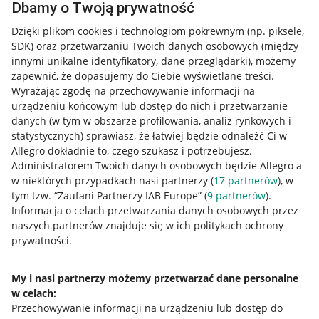
Dbamy o Twoją prywatność
Dzięki plikom cookies i technologiom pokrewnym
(np. piksele,
SDK)
oraz przetwarzaniu Twoich danych osobowych
(między
innymi unikalne identyfikatory, dane przeglądarki)
, możemy
zapewnić, że dopasujemy do Ciebie wyświetlane treści.
Wyrażając zgodę na przechowywanie informacji na
urządzeniu końcowym lub dostęp do nich i przetwarzanie
danych (w tym w obszarze profilowania, analiz rynkowych i
statystycznych) sprawiasz, że łatwiej będzie odnaleźć Ci w
Allegro dokładnie to, czego szukasz i potrzebujesz.
Administratorem Twoich danych osobowych będzie Allegro a
w niektórych przypadkach nasi partnerzy (
17
partnerów
), w
tym tzw. “Zaufani Partnerzy IAB Europe” (
9
partnerów
).
Przydatne informacje
Informacja o celach przetwarzania danych osobowych przez
naszych partnerów znajduje się w ich politykach ochrony
prywatności.
Jak to działa
Napisz do nas
My i nasi partnerzy możemy przetwarzać dane personalne
w celach:
Allegro Gadane dla sprzedających
Przechowywanie informacji na urządzeniu lub dostęp do
Allegro Gadane dla kupujących