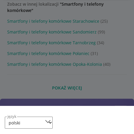
Zobacz w innej lokalizacji
"Smartfony i telefony
komórkowe"
Smartfony i telefony komórkowe Starachowice
(25)
Smartfony i telefony komórkowe Sandomierz
(99)
Smartfony i telefony komórkowe Tarnobrzeg
(34)
Smartfony i telefony komórkowe Połaniec
(31)
Smartfony i telefony komórkowe Opoka-Kolonia
(40)
POKAŻ WIĘCEJ
język