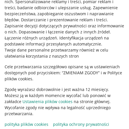
nich
.
Spersonalizowane reklamy i treści, pomiar reklam i
treści, badanie odbiorców i ulepszanie usług
.
Zapewnienie
Mapa miejscowości
bezpieczeństwa, zapobieganie oszustwom i naprawianie
błędów
.
Dostarczanie i prezentowanie reklam i treści
.
Informacje prawne
Zapisanie decyzji dotyczących prywatności oraz informowanie
o nich
.
Dopasowanie i łączenie danych z innych źródeł
.
Regulamin
Łączenie różnych urządzeń
.
Identyfikacja urządzeń na
podstawie informacji przesyłanych automatycznie
.
Polityka plików "cookies"
Twoje dane personalne przetwarzamy również w celu
ułatwiania korzystania z naszych stron
Ustawienia plików "cookies"
Cele przetwarzania szczegółowo opisane są w ustawieniach
Udostępnianie lokalizacji
dostępnych pod przyciskiem: “ZMIENIAM ZGODY” i w Polityce
Informacje dla Aktu o Usługach Cyfrowych
plików cookies.
Zgodę wyrażasz dobrowolnie i jest ważna 12 miesięcy.
Pobierz aplikację
Możesz ją w każdym momencie wycofać lub ponowić w
zakładce
Ustawienia plików cookies
na stronie głównej.
Wycofanie zgody nie wpływa na legalność uprzedniego
przetwarzania.
polityka plików cookies
polityka ochrony prywatności