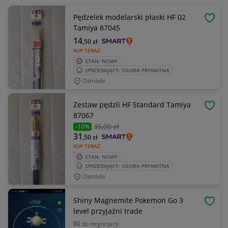
Pędzelek modelarski płaski HF 02
OBSE
Tamiya 87045
14
,50
zł
KUP TERAZ
STAN: NOWY
SPRZEDAJĄCY: OSOBA PRYWATNA
Ostróda
Zestaw pędzli HF Standard Tamiya
OBSE
87067
35
,00 zł
-10%
31
,50
zł
KUP TERAZ
STAN: NOWY
SPRZEDAJĄCY: OSOBA PRYWATNA
Ostróda
Shiny Magnemite Pokemon Go 3
OBSE
level przyjaźni trade
do negocjacji