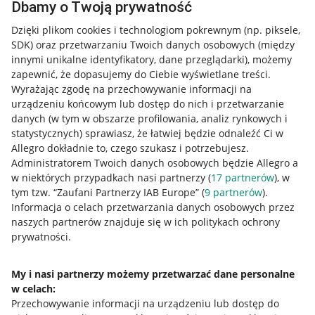
Dbamy o Twoją prywatność
Dzięki plikom cookies i technologiom pokrewnym
(np. piksele,
SDK)
oraz przetwarzaniu Twoich danych osobowych
(między
innymi unikalne identyfikatory, dane przeglądarki)
, możemy
zapewnić, że dopasujemy do Ciebie wyświetlane treści.
Wyrażając zgodę na przechowywanie informacji na
urządzeniu końcowym lub dostęp do nich i przetwarzanie
danych (w tym w obszarze profilowania, analiz rynkowych i
statystycznych) sprawiasz, że łatwiej będzie odnaleźć Ci w
Allegro dokładnie to, czego szukasz i potrzebujesz.
Administratorem Twoich danych osobowych będzie Allegro a
w niektórych przypadkach nasi partnerzy (
17
partnerów
), w
tym tzw. “Zaufani Partnerzy IAB Europe” (
9
partnerów
).
Przydatne informacje
Informacja o celach przetwarzania danych osobowych przez
naszych partnerów znajduje się w ich politykach ochrony
prywatności.
Jak to działa
Napisz do nas
My i nasi partnerzy możemy przetwarzać dane personalne
w celach:
Allegro Gadane dla sprzedających
Przechowywanie informacji na urządzeniu lub dostęp do
Allegro Gadane dla kupujących