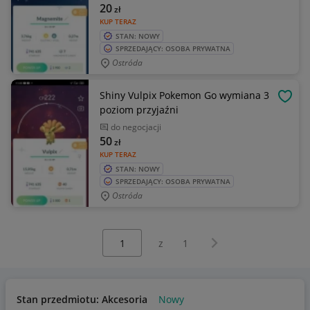
20
zł
KUP TERAZ
STAN: NOWY
SPRZEDAJĄCY: OSOBA PRYWATNA
Ostróda
Shiny Vulpix Pokemon Go wymiana 3
OBSE
poziom przyjaźni
do negocjacji
50
zł
KUP TERAZ
STAN: NOWY
SPRZEDAJĄCY: OSOBA PRYWATNA
Ostróda
Wybierz stronę:
Następna strona
z
1
Stan przedmiotu: Akcesoria
Nowy