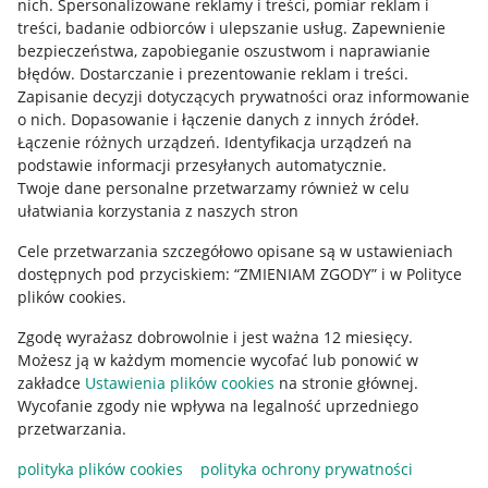
nich
.
Spersonalizowane reklamy i treści, pomiar reklam i
treści, badanie odbiorców i ulepszanie usług
.
Zapewnienie
Mapa miejscowości
bezpieczeństwa, zapobieganie oszustwom i naprawianie
błędów
.
Dostarczanie i prezentowanie reklam i treści
.
Informacje prawne
Zapisanie decyzji dotyczących prywatności oraz informowanie
o nich
.
Dopasowanie i łączenie danych z innych źródeł
.
Regulamin
Łączenie różnych urządzeń
.
Identyfikacja urządzeń na
podstawie informacji przesyłanych automatycznie
.
Polityka plików "cookies"
Twoje dane personalne przetwarzamy również w celu
ułatwiania korzystania z naszych stron
Ustawienia plików "cookies"
Cele przetwarzania szczegółowo opisane są w ustawieniach
Udostępnianie lokalizacji
dostępnych pod przyciskiem: “ZMIENIAM ZGODY” i w Polityce
Informacje dla Aktu o Usługach Cyfrowych
plików cookies.
Zgodę wyrażasz dobrowolnie i jest ważna 12 miesięcy.
Pobierz aplikację
Możesz ją w każdym momencie wycofać lub ponowić w
zakładce
Ustawienia plików cookies
na stronie głównej.
Wycofanie zgody nie wpływa na legalność uprzedniego
przetwarzania.
polityka plików cookies
polityka ochrony prywatności