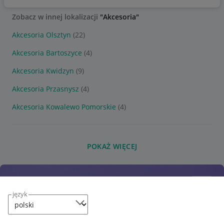
Zobacz w innej lokalizacji
"Akcesoria"
Akcesoria Olsztyn
(22)
Akcesoria Bartoszyce
(4)
Akcesoria Kwidzyn
(9)
Akcesoria Przasnysz
(4)
Akcesoria Kowalewo Pomorskie
(4)
POKAŻ WIĘCEJ
język