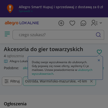
Allegro Smart! Kupuj i sprzedawaj z dostawą za 0 zł
Sprawdź »
Otwórz menu z kategoriami
szukaj
Akcesoria do gier towarzyskich
POL
4
ogłoszenia
Zamkn
Allegro Lokalnie
Kultura i rozrywka
Gry
Akcesoria
Dodaj swoje wyszukiwania do ulubionych.
Gdy pojawią się nowe oferty, wyślemy Ci je
Podobne:
akcesoria
akcesoria wędkarskie
akcesoria rower
mailowo. Ustaw powiadomienia w
ulubionych
wyszukiwaniach
.
Filtruj
Ostróda, Warmińsko-mazurskie, +0 km
Ogłoszenia