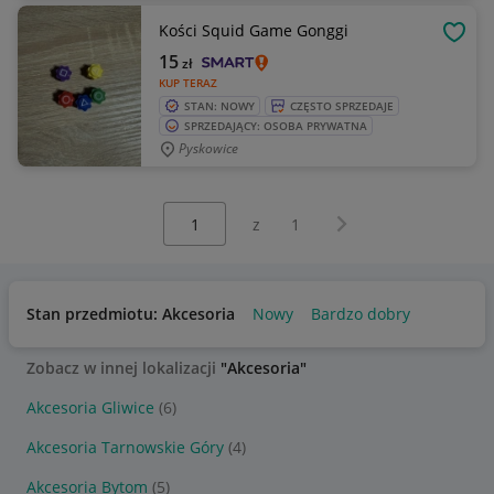
Kości Squid Game Gonggi
OBSE
15
zł
KUP TERAZ
STAN: NOWY
CZĘSTO SPRZEDAJE
SPRZEDAJĄCY: OSOBA PRYWATNA
Pyskowice
Wybierz stronę:
Następna strona
z
1
Stan przedmiotu: Akcesoria
Nowy
Bardzo dobry
Zobacz w innej lokalizacji
"Akcesoria"
Akcesoria Gliwice
(6)
Akcesoria Tarnowskie Góry
(4)
Akcesoria Bytom
(5)