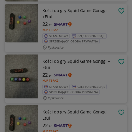
Kości do gry Squid Game Gonggi
OBSE
+Etui
22
zł
KUP TERAZ
STAN: NOWY
CZĘSTO SPRZEDAJE
SPRZEDAJĄCY: OSOBA PRYWATNA
Pyskowice
Kości do gry Squid Game Gonggi +
OBSE
Etui
22
zł
KUP TERAZ
STAN: NOWY
CZĘSTO SPRZEDAJE
SPRZEDAJĄCY: OSOBA PRYWATNA
Pyskowice
Kości do gry Squid Game Gonggi +
OBSE
Etui
22
zł
KUP TERAZ