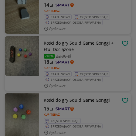
14
zł
KUP TERAZ
STAN: NOWY
CZĘSTO SPRZEDAJE
SPRZEDAJĄCY: OSOBA PRYWATNA
Pyskowice
Kości do gry Squid Game Gonggi +
OBSE
Etui Dociążone
22
,00 zł
-18%
18
zł
KUP TERAZ
STAN: NOWY
CZĘSTO SPRZEDAJE
SPRZEDAJĄCY: OSOBA PRYWATNA
Pyskowice
Kości do gry Squid Game Gonggi
OBSE
15
zł
KUP TERAZ
CZĘSTO SPRZEDAJE
SPRZEDAJĄCY: OSOBA PRYWATNA
Pyskowice