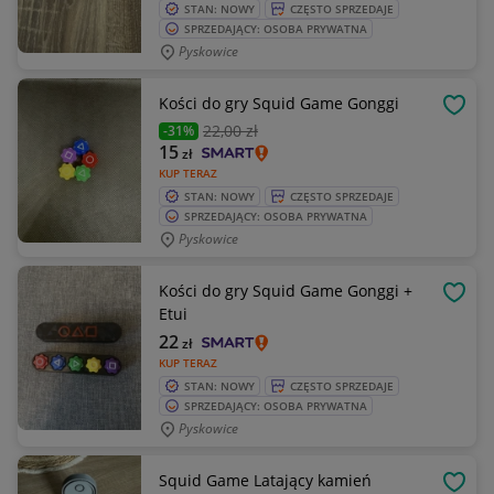
STAN: NOWY
CZĘSTO SPRZEDAJE
SPRZEDAJĄCY: OSOBA PRYWATNA
Pyskowice
Kości do gry Squid Game Gonggi
OBSE
22
,00 zł
-31%
15
zł
KUP TERAZ
STAN: NOWY
CZĘSTO SPRZEDAJE
SPRZEDAJĄCY: OSOBA PRYWATNA
Pyskowice
Kości do gry Squid Game Gonggi +
OBSE
Etui
22
zł
KUP TERAZ
STAN: NOWY
CZĘSTO SPRZEDAJE
SPRZEDAJĄCY: OSOBA PRYWATNA
Pyskowice
Squid Game Latający kamień
OBSE