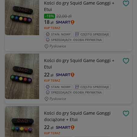
Kości do gry Squid Game Gonggi +
OBSE
Etui
22
,00 zł
-18%
18
zł
KUP TERAZ
STAN: NOWY
CZĘSTO SPRZEDAJE
SPRZEDAJĄCY: OSOBA PRYWATNA
Pyskowice
Kości do gry Squid Game Gonggi +
OBSE
Etui
22
zł
KUP TERAZ
STAN: NOWY
CZĘSTO SPRZEDAJE
SPRZEDAJĄCY: OSOBA PRYWATNA
Pyskowice
Kości do gry Squid Game Gonggi
OBSE
dociążone + Etui
22
zł
KUP TERAZ