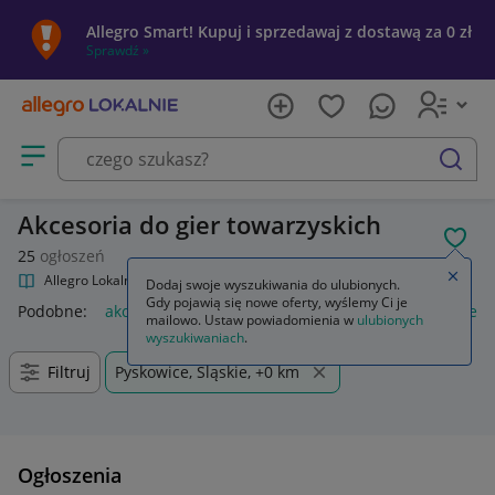
Allegro Smart! Kupuj i sprzedawaj z dostawą za 0 zł
Sprawdź »
Otwórz menu z kategoriami
szukaj
Akcesoria do gier towarzyskich
POL
25
ogłoszeń
Zamkn
Allegro Lokalnie
Kultura i rozrywka
Gry
Akcesoria
Dodaj swoje wyszukiwania do ulubionych.
Gdy pojawią się nowe oferty, wyślemy Ci je
Podobne:
akcesoria
akcesoria wędkarskie
akcesoria rower
mailowo. Ustaw powiadomienia w
ulubionych
wyszukiwaniach
.
Filtruj
Pyskowice, Śląskie, +0 km
Ogłoszenia