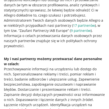
danych (w tym w obszarze profilowania, analiz rynkowych i
statystycznych) sprawiasz, że łatwiej będzie odnaleźć Ci w
Allegro dokładnie to, czego szukasz i potrzebujesz.
Administratorem Twoich danych osobowych będzie Allegro a
w niektórych przypadkach nasi partnerzy (
17
partnerów
), w
tym tzw. “Zaufani Partnerzy IAB Europe” (
9
partnerów
).
Przydatne informacje
Informacja o celach przetwarzania danych osobowych przez
naszych partnerów znajduje się w ich politykach ochrony
prywatności.
Jak to działa
Napisz do nas
My i nasi partnerzy możemy przetwarzać dane personalne
w celach:
Allegro Gadane dla sprzedających
Przechowywanie informacji na urządzeniu lub dostęp do
Allegro Gadane dla kupujących
nich
.
Spersonalizowane reklamy i treści, pomiar reklam i
treści, badanie odbiorców i ulepszanie usług
.
Zapewnienie
Mapa miejscowości
bezpieczeństwa, zapobieganie oszustwom i naprawianie
błędów
.
Dostarczanie i prezentowanie reklam i treści
.
Informacje prawne
Zapisanie decyzji dotyczących prywatności oraz informowanie
o nich
.
Dopasowanie i łączenie danych z innych źródeł
.
Regulamin
Łączenie różnych urządzeń
.
Identyfikacja urządzeń na