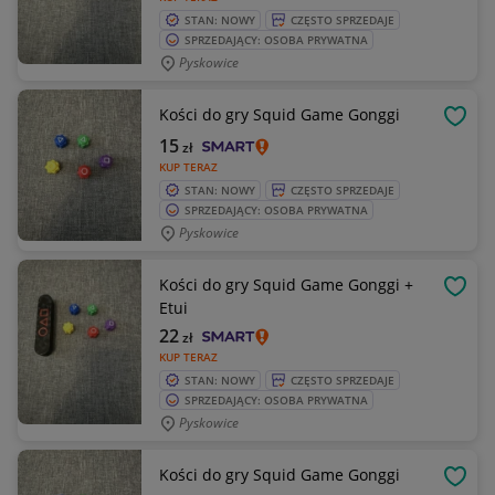
STAN: NOWY
CZĘSTO SPRZEDAJE
SPRZEDAJĄCY: OSOBA PRYWATNA
Pyskowice
Kości do gry Squid Game Gonggi
OBSE
15
zł
KUP TERAZ
STAN: NOWY
CZĘSTO SPRZEDAJE
SPRZEDAJĄCY: OSOBA PRYWATNA
Pyskowice
Kości do gry Squid Game Gonggi +
OBSE
Etui
22
zł
KUP TERAZ
STAN: NOWY
CZĘSTO SPRZEDAJE
SPRZEDAJĄCY: OSOBA PRYWATNA
Pyskowice
Kości do gry Squid Game Gonggi
OBSE