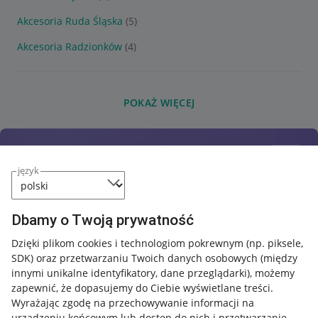
Akcesoria Ruda Śląska
(5)
Akcesoria Radzionków
(4)
POKAŻ WIĘCEJ
język
Dbamy o Twoją prywatność
Dzięki plikom cookies i technologiom pokrewnym
(np. piksele,
SDK)
oraz przetwarzaniu Twoich danych osobowych
(między
innymi unikalne identyfikatory, dane przeglądarki)
, możemy
zapewnić, że dopasujemy do Ciebie wyświetlane treści.
Wyrażając zgodę na przechowywanie informacji na
urządzeniu końcowym lub dostęp do nich i przetwarzanie