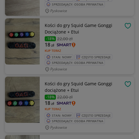
SPRZEDAJĄCY: OSOBA PRYWATNA
Pyskowice
Kości do gry Squid Game Gonggi
OBSE
Dociążone + Etui
22
,00 zł
-18%
18
zł
KUP TERAZ
STAN: NOWY
CZĘSTO SPRZEDAJE
SPRZEDAJĄCY: OSOBA PRYWATNA
Pyskowice
Kości do gry Squid Game Gonggi
OBSE
dociążone + Etui
22
,00 zł
-18%
18
zł
KUP TERAZ
STAN: NOWY
CZĘSTO SPRZEDAJE
SPRZEDAJĄCY: OSOBA PRYWATNA
Pyskowice