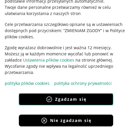
podstawie informacji przesyłanych automatycznie
.
Polityka plików "cookies"
Twoje dane personalne przetwarzamy również w celu
ułatwiania korzystania z naszych stron
Ustawienia plików "cookies"
Cele przetwarzania szczegółowo opisane są w ustawieniach
Udostępnianie lokalizacji
dostępnych pod przyciskiem: “ZMIENIAM ZGODY” i w Polityce
Informacje dla Aktu o Usługach Cyfrowych
plików cookies.
Zgodę wyrażasz dobrowolnie i jest ważna 12 miesięcy.
Pobierz aplikację
Możesz ją w każdym momencie wycofać lub ponowić w
zakładce
Ustawienia plików cookies
na stronie głównej.
Wycofanie zgody nie wpływa na legalność uprzedniego
przetwarzania.
polityka plików cookies
polityka ochrony prywatności
Zgadzam się
Nie zgadzam się
Korzystanie z serwisu oznacza akceptację
regulaminu
.