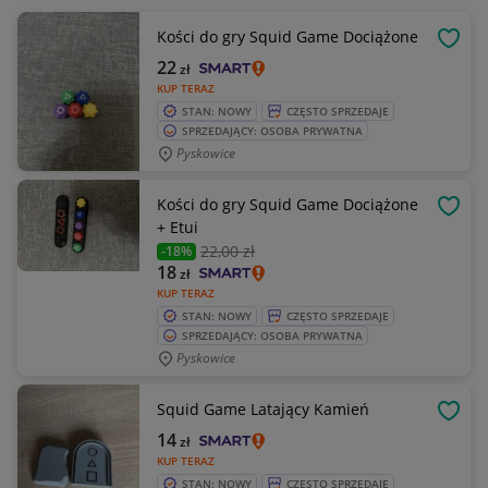
Kości do gry Squid Game Dociążone
OBSE
22
zł
KUP TERAZ
STAN: NOWY
CZĘSTO SPRZEDAJE
SPRZEDAJĄCY: OSOBA PRYWATNA
Pyskowice
Kości do gry Squid Game Dociążone
OBSE
+ Etui
22
,00 zł
-18%
18
zł
KUP TERAZ
STAN: NOWY
CZĘSTO SPRZEDAJE
SPRZEDAJĄCY: OSOBA PRYWATNA
Pyskowice
Squid Game Latający Kamień
OBSE
14
zł
KUP TERAZ
STAN: NOWY
CZĘSTO SPRZEDAJE