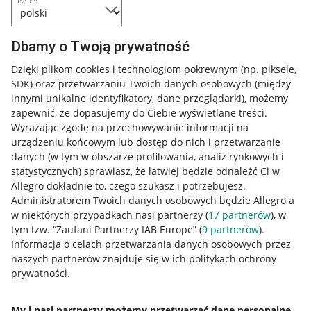
Dbamy o Twoją prywatność
Dzięki plikom cookies i technologiom pokrewnym
(np. piksele,
SDK)
oraz przetwarzaniu Twoich danych osobowych
(między
innymi unikalne identyfikatory, dane przeglądarki)
, możemy
zapewnić, że dopasujemy do Ciebie wyświetlane treści.
Wyrażając zgodę na przechowywanie informacji na
urządzeniu końcowym lub dostęp do nich i przetwarzanie
danych (w tym w obszarze profilowania, analiz rynkowych i
statystycznych) sprawiasz, że łatwiej będzie odnaleźć Ci w
Allegro dokładnie to, czego szukasz i potrzebujesz.
Administratorem Twoich danych osobowych będzie Allegro a
w niektórych przypadkach nasi partnerzy (
17
partnerów
), w
tym tzw. “Zaufani Partnerzy IAB Europe” (
9
partnerów
).
Przydatne informacje
Informacja o celach przetwarzania danych osobowych przez
naszych partnerów znajduje się w ich politykach ochrony
prywatności.
Jak to działa
Napisz do nas
My i nasi partnerzy możemy przetwarzać dane personalne