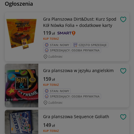
Ogłoszenia
Gra Planszowa Dirt&Dust: Kurz Spod
OBSE
Kół Nówka Folia + dodatkowe karty
119
zł
KUP TERAZ
STAN: NOWY
CZĘSTO SPRZEDAJE
SPRZEDAJĄCY: OSOBA PRYWATNA
Lubliniec
Gra planszowa w języku angielskim
OBSE
159
zł
KUP TERAZ
STAN: NOWY
SPRZEDAJĄCY: OSOBA PRYWATNA
Lubliniec
Gra planszowa Sequence Goliath
OBSE
149
zł
KUP TERAZ