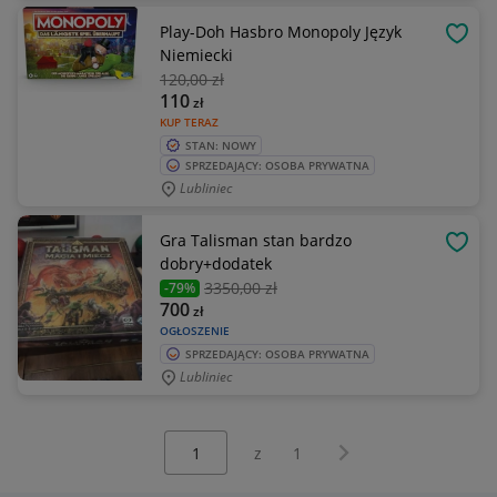
Play-Doh Hasbro Monopoly Język
OBSE
Niemiecki
120
,00 zł
110
zł
KUP TERAZ
STAN: NOWY
SPRZEDAJĄCY: OSOBA PRYWATNA
Lubliniec
Gra Talisman stan bardzo
OBSE
dobry+dodatek
3350
,00 zł
-79%
700
zł
OGŁOSZENIE
SPRZEDAJĄCY: OSOBA PRYWATNA
Lubliniec
Wybierz stronę:
Następna strona
z
1