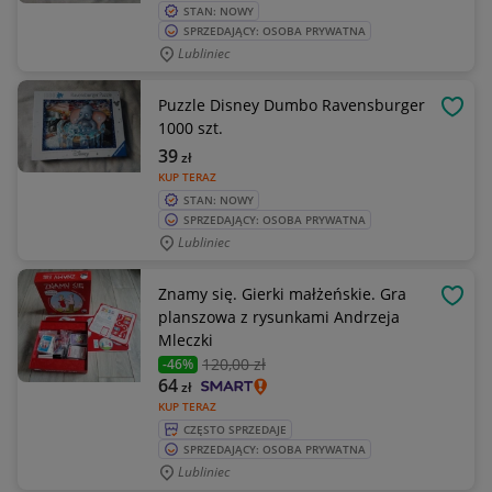
STAN: NOWY
SPRZEDAJĄCY: OSOBA PRYWATNA
Lubliniec
Puzzle Disney Dumbo Ravensburger
OBSE
1000 szt.
39
zł
KUP TERAZ
STAN: NOWY
SPRZEDAJĄCY: OSOBA PRYWATNA
Lubliniec
Znamy się. Gierki małżeńskie. Gra
OBSE
planszowa z rysunkami Andrzeja
Mleczki
120
,00 zł
-46%
64
zł
KUP TERAZ
CZĘSTO SPRZEDAJE
SPRZEDAJĄCY: OSOBA PRYWATNA
Lubliniec