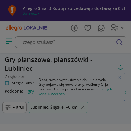
Allegro Smart! Kupuj i sprzedawaj z dostawą za 0 zł
Sprawdź »
Otwórz menu z kategoriami
szukaj
Gry planszowe, planszówki -
Lubliniec
POL
7
ogłoszeń
Zamkn
Dodaj swoje wyszukiwania do ulubionych.
Allegro Lokalnie
Kultura i rozrywka
Gry
Planszowe
Gdy pojawią się nowe oferty, wyślemy Ci je
mailowo. Ustaw powiadomienia w
ulubionych
Podobne:
gry planszowe
gry planszowe dla dorosłych
gry p
wyszukiwaniach
.
Filtruj
Lubliniec, Śląskie, +0 km