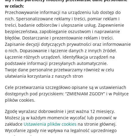
w celach:
Allegro Gadane dla sprzedających
Przechowywanie informacji na urządzeniu lub dostęp do
Allegro Gadane dla kupujących
nich
.
Spersonalizowane reklamy i treści, pomiar reklam i
treści, badanie odbiorców i ulepszanie usług
.
Zapewnienie
Mapa miejscowości
bezpieczeństwa, zapobieganie oszustwom i naprawianie
błędów
.
Dostarczanie i prezentowanie reklam i treści
.
Informacje prawne
Zapisanie decyzji dotyczących prywatności oraz informowanie
o nich
.
Dopasowanie i łączenie danych z innych źródeł
.
Regulamin
Łączenie różnych urządzeń
.
Identyfikacja urządzeń na
podstawie informacji przesyłanych automatycznie
.
Polityka plików "cookies"
Twoje dane personalne przetwarzamy również w celu
ułatwiania korzystania z naszych stron
Ustawienia plików "cookies"
Cele przetwarzania szczegółowo opisane są w ustawieniach
Udostępnianie lokalizacji
dostępnych pod przyciskiem: “ZMIENIAM ZGODY” i w Polityce
Informacje dla Aktu o Usługach Cyfrowych
plików cookies.
Zgodę wyrażasz dobrowolnie i jest ważna 12 miesięcy.
Pobierz aplikację
Możesz ją w każdym momencie wycofać lub ponowić w
zakładce
Ustawienia plików cookies
na stronie głównej.
Wycofanie zgody nie wpływa na legalność uprzedniego