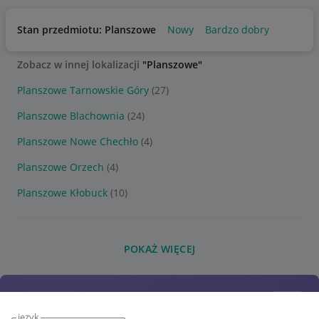
Stan przedmiotu: Planszowe
Nowy
Bardzo dobry
Zobacz w innej lokalizacji
"Planszowe"
Planszowe Tarnowskie Góry
(27)
Planszowe Blachownia
(24)
Planszowe Nowe Chechło
(4)
Planszowe Orzech
(4)
Planszowe Kłobuck
(10)
POKAŻ WIĘCEJ
język