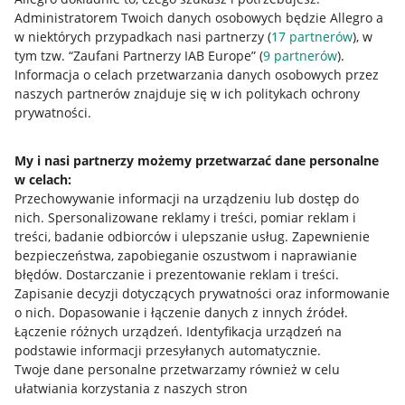
Administratorem Twoich danych osobowych będzie Allegro a
w niektórych przypadkach nasi partnerzy (
17
partnerów
), w
tym tzw. “Zaufani Partnerzy IAB Europe” (
9
partnerów
).
Przydatne informacje
Informacja o celach przetwarzania danych osobowych przez
naszych partnerów znajduje się w ich politykach ochrony
prywatności.
Jak to działa
Napisz do nas
My i nasi partnerzy możemy przetwarzać dane personalne
w celach:
Allegro Gadane dla sprzedających
Przechowywanie informacji na urządzeniu lub dostęp do
Allegro Gadane dla kupujących
nich
.
Spersonalizowane reklamy i treści, pomiar reklam i
treści, badanie odbiorców i ulepszanie usług
.
Zapewnienie
Mapa miejscowości
bezpieczeństwa, zapobieganie oszustwom i naprawianie
błędów
.
Dostarczanie i prezentowanie reklam i treści
.
Informacje prawne
Zapisanie decyzji dotyczących prywatności oraz informowanie
o nich
.
Dopasowanie i łączenie danych z innych źródeł
.
Regulamin
Łączenie różnych urządzeń
.
Identyfikacja urządzeń na
podstawie informacji przesyłanych automatycznie
.
Polityka plików "cookies"
Twoje dane personalne przetwarzamy również w celu
ułatwiania korzystania z naszych stron
Ustawienia plików "cookies"