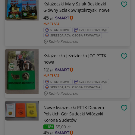
Książeczki Mały Szlak Beskidzki
OBSE
Główny Szlak Świętokrzyski nowe
45
zł
KUP TERAZ
STAN: NOWY
CZĘSTO SPRZEDAJE
SPRZEDAJĄCY: OSOBA PRYWATNA
Kuźnia Raciborska
Książeczka jeździecka JOT PTTK
OBSE
nowa
12
zł
KUP TERAZ
STAN: NOWY
CZĘSTO SPRZEDAJE
SPRZEDAJĄCY: OSOBA PRYWATNA
Kuźnia Raciborska
Nowe książeczki PTTK Diadem
OBSE
Polskich Gór Sudecki Włóczykij
Korona Sudetów
55
,00 zł
-18%
45
zł