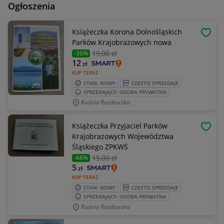
Ogłoszenia
Książeczka Korona Dolnośląskich
OBSE
Parków Krajobrazowych nowa
19
,00 zł
-36%
12
zł
KUP TERAZ
STAN: NOWY
CZĘSTO SPRZEDAJE
SPRZEDAJĄCY: OSOBA PRYWATNA
Kuźnia Raciborska
Książeczka Przyjaciel Parków
OBSE
Krajobrazowych Województwa
Śląskiego ZPKWŚ
15
,00 zł
-66%
5
zł
KUP TERAZ
STAN: NOWY
CZĘSTO SPRZEDAJE
SPRZEDAJĄCY: OSOBA PRYWATNA
Kuźnia Raciborska