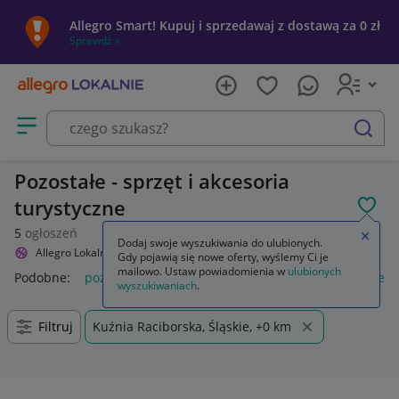
Allegro Smart! Kupuj i sprzedawaj z dostawą za 0 zł
Sprawdź »
Otwórz menu z kategoriami
szukaj
Pozostałe - sprzęt i akcesoria
turystyczne
POL
5
ogłoszeń
Zamkn
Dodaj swoje wyszukiwania do ulubionych.
Allegro Lokalnie
Sport i turystyka
Turystyka
Pozostałe
Gdy pojawią się nowe oferty, wyślemy Ci je
mailowo. Ustaw powiadomienia w
ulubionych
Podobne:
pozostałe
łóżka pozostałe
pozostałe miasta i regi
wyszukiwaniach
.
Filtruj
Kuźnia Raciborska, Śląskie, +0 km