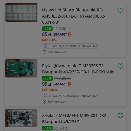
Listwy led Sharp Blaupunkt RF-
OBSE
AJ490E32-0601L-01 RF-AJ490E32-
0601R-01
120
,00 zł
-29%
85
zł
KUP TERAZ
SPRZEDAJĄCY: OSOBA PRYWATNA
Skierniewice
Płyta główna main T.MS6308.711
OBSE
Blaupunkt 49/235Z-GB-11B-FGKU-UK
149
,00 zł
-33%
99
zł
KUP TERAZ
SPRZEDAJĄCY: OSOBA PRYWATNA
Skierniewice
Zasilacz MEGMEET MIP550D-DX2
OBSE
Blaupunkt 49/235Z
95
,00 zł
-31%