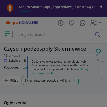
Allegro Smart! Kupuj i sprzedawaj z dostawą za 0 zł
Sprawdź »
Otwórz menu z kategoriami
szukaj
Części i podzespoły Skierniewice
POL
16
ogłoszeń
Zamkn
Allegro Lokalnie
Elektronika
RTV i AGD
TV i Video
Części i podzespoły
Dodaj swoje wyszukiwania do ulubionych.
Gdy pojawią się nowe oferty, wyślemy Ci je
Podobne:
części i podzespoly
mailowo. Ustaw powiadomienia w
ulubionych
wyszukiwaniach
.
Filtruj
Skierniewice, Łódzkie, +0 km
Ogłoszenia