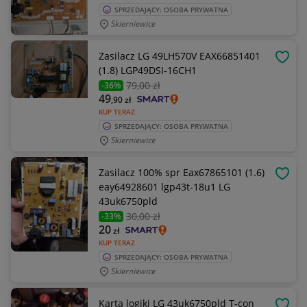
SPRZEDAJĄCY: OSOBA PRYWATNA
Skierniewice
Zasilacz LG 49LH570V EAX66851401
OBSE
(1.8) LGP49DSI-16CH1
79
,00 zł
-36%
49
,90
zł
KUP TERAZ
SPRZEDAJĄCY: OSOBA PRYWATNA
Skierniewice
Zasilacz 100% spr Eax67865101 (1.6)
OBSE
eay64928601 lgp43t-18u1 LG
43uk6750pld
30
,00 zł
-33%
20
zł
KUP TERAZ
SPRZEDAJĄCY: OSOBA PRYWATNA
Skierniewice
Karta logiki LG 43uk6750pld T-con