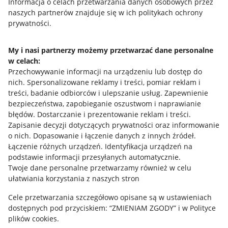
Przydatne informacje
Informacja o celach przetwarzania danych osobowych przez
naszych partnerów znajduje się w ich politykach ochrony
prywatności.
Jak to działa
Napisz do nas
My i nasi partnerzy możemy przetwarzać dane personalne
w celach:
Allegro Gadane dla sprzedających
Przechowywanie informacji na urządzeniu lub dostęp do
Allegro Gadane dla kupujących
nich
.
Spersonalizowane reklamy i treści, pomiar reklam i
treści, badanie odbiorców i ulepszanie usług
.
Zapewnienie
Mapa miejscowości
bezpieczeństwa, zapobieganie oszustwom i naprawianie
błędów
.
Dostarczanie i prezentowanie reklam i treści
.
Informacje prawne
Zapisanie decyzji dotyczących prywatności oraz informowanie
o nich
.
Dopasowanie i łączenie danych z innych źródeł
.
Regulamin
Łączenie różnych urządzeń
.
Identyfikacja urządzeń na
podstawie informacji przesyłanych automatycznie
.
Polityka plików "cookies"
Twoje dane personalne przetwarzamy również w celu
ułatwiania korzystania z naszych stron
Ustawienia plików "cookies"
Cele przetwarzania szczegółowo opisane są w ustawieniach
Udostępnianie lokalizacji
dostępnych pod przyciskiem: “ZMIENIAM ZGODY” i w Polityce
Informacje dla Aktu o Usługach Cyfrowych
plików cookies.