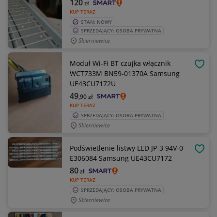
120
zł
KUP TERAZ
STAN: NOWY
SPRZEDAJĄCY: OSOBA PRYWATNA
Skierniewice
Moduł Wi-Fi BT czujka włącznik
OBSE
WCT733M BN59-01370A Samsung
UE43CU7172U
49
,90
zł
KUP TERAZ
SPRZEDAJĄCY: OSOBA PRYWATNA
Skierniewice
Podświetlenie listwy LED JP-3 94V-0
OBSE
E306084 Samsung UE43CU7172
80
zł
KUP TERAZ
SPRZEDAJĄCY: OSOBA PRYWATNA
Skierniewice