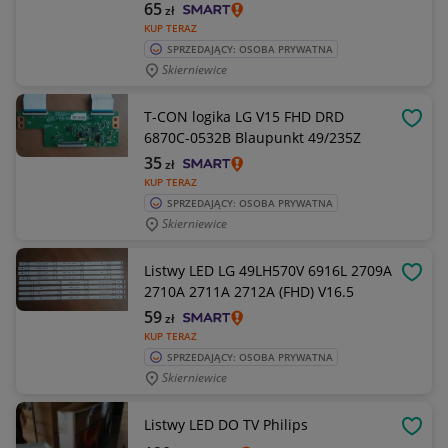
65
zł
KUP TERAZ
SPRZEDAJĄCY: OSOBA PRYWATNA
Skierniewice
T-CON logika LG V15 FHD DRD
OBSE
6870C-0532B Blaupunkt 49/235Z
35
zł
KUP TERAZ
SPRZEDAJĄCY: OSOBA PRYWATNA
Skierniewice
Listwy LED LG 49LH570V 6916L 2709A
OBSE
2710A 2711A 2712A (FHD) V16.5
59
zł
KUP TERAZ
SPRZEDAJĄCY: OSOBA PRYWATNA
Skierniewice
Listwy LED DO TV Philips
OBSE