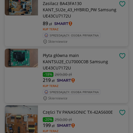
Zasilacz BA43FA130
OBSE
KANT_SU2e_43_HYBRID_PW Samsung
UE43CU7172U
89
zł
KUP TERAZ
SPRZEDAJĄCY: OSOBA PRYWATNA
Skierniewice
Płyta główna main
OBSE
KANTSU2E_CU7000C0B Samsung
UE43CU7172U
269
,00 zł
-18%
219
zł
KUP TERAZ
SPRZEDAJĄCY: OSOBA PRYWATNA
Skierniewice
Części TV PANASONIC TX-42AS600E
OBSE
250
,00 zł
-20%
199
zł
KUP TERAZ