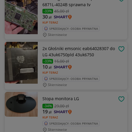
OBSE
6871L-4024B sprawna tv
45
,00 zł
-33%
30
zł
KUP TERAZ
SPRZEDAJĄCY: OSOBA PRYWATNA
Skierniewice
2x Głośniki emsonic eab64028307 do
OBSE
LG 43uk6750pld 43uk6750
15
,00 zł
-33%
10
zł
KUP TERAZ
SPRZEDAJĄCY: OSOBA PRYWATNA
Skierniewice
Stopa monitora LG
OBSE
29
,00 zł
-34%
19
zł
KUP TERAZ
SPRZEDAJĄCY: OSOBA PRYWATNA
Skierniewice