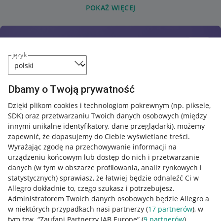
POKAŻ WIĘCEJ
język
Dbamy o Twoją prywatność
Dzięki plikom cookies i technologiom pokrewnym
(np. piksele,
SDK)
oraz przetwarzaniu Twoich danych osobowych
(między
innymi unikalne identyfikatory, dane przeglądarki)
, możemy
zapewnić, że dopasujemy do Ciebie wyświetlane treści.
Wyrażając zgodę na przechowywanie informacji na
urządzeniu końcowym lub dostęp do nich i przetwarzanie
danych (w tym w obszarze profilowania, analiz rynkowych i
statystycznych) sprawiasz, że łatwiej będzie odnaleźć Ci w
Allegro dokładnie to, czego szukasz i potrzebujesz.
Administratorem Twoich danych osobowych będzie Allegro a
w niektórych przypadkach nasi partnerzy (
17
partnerów
), w
tym tzw. “Zaufani Partnerzy IAB Europe” (
9
partnerów
).