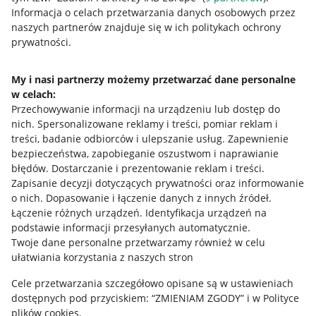
Przydatne informacje
Informacja o celach przetwarzania danych osobowych przez
naszych partnerów znajduje się w ich politykach ochrony
prywatności.
Jak to działa
Napisz do nas
My i nasi partnerzy możemy przetwarzać dane personalne
w celach:
Allegro Gadane dla sprzedających
Przechowywanie informacji na urządzeniu lub dostęp do
Allegro Gadane dla kupujących
nich
.
Spersonalizowane reklamy i treści, pomiar reklam i
treści, badanie odbiorców i ulepszanie usług
.
Zapewnienie
Mapa miejscowości
bezpieczeństwa, zapobieganie oszustwom i naprawianie
błędów
.
Dostarczanie i prezentowanie reklam i treści
.
Informacje prawne
Zapisanie decyzji dotyczących prywatności oraz informowanie
o nich
.
Dopasowanie i łączenie danych z innych źródeł
.
Regulamin
Łączenie różnych urządzeń
.
Identyfikacja urządzeń na
podstawie informacji przesyłanych automatycznie
.
Polityka plików "cookies"
Twoje dane personalne przetwarzamy również w celu
ułatwiania korzystania z naszych stron
Ustawienia plików "cookies"
Cele przetwarzania szczegółowo opisane są w ustawieniach
Udostępnianie lokalizacji
dostępnych pod przyciskiem: “ZMIENIAM ZGODY” i w Polityce
Informacje dla Aktu o Usługach Cyfrowych
plików cookies.