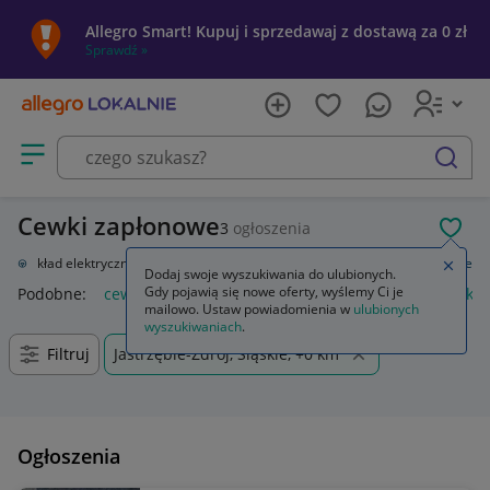
Allegro Smart! Kupuj i sprzedawaj z dostawą za 0 zł
Sprawdź »
Otwórz menu z kategoriami
szukaj
Cewki zapłonowe
3
ogłoszenia
POL
we
Układ elektryczny, zapłon
Układ elektryczny silnika
Cewki zapłonowe
Zamkn
Dodaj swoje wyszukiwania do ulubionych.
Gdy pojawią się nowe oferty, wyślemy Ci je
Podobne:
cewki zapłonowe
tester cewki zapłonowej
cewki 
mailowo. Ustaw powiadomienia w
ulubionych
wyszukiwaniach
.
Filtruj
Jastrzębie-Zdrój, Śląskie, +0 km
Ogłoszenia