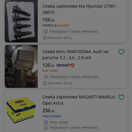
Cewka zapłonowa Kia Hyundai 27301-
2B010
150
zł
OFERTA Z
ALLEGRO
SPRZEDAJĄCY: OSOBA PRYWATNA
Jastrzebie Zdroj
Cewka beru 0040102044. Audi vw
OBSE
porsche 3.2 , 3.6 , 2.8 vr6
120
zł
KUP TERAZ
SPRZEDAJĄCY: OSOBA PRYWATNA
Jastrzebie Zdroj
Cewka zapłonowa MAGNETI MARELLI
OBSE
Opel Astra
250
zł
OGŁOSZENIE
STAN: NOWY
SPRZEDAJĄCY: OSOBA PRYWATNA