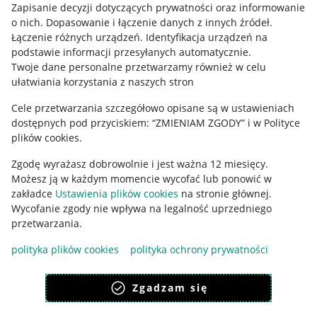
Informacje prawne
Zapisanie decyzji dotyczących prywatności oraz informowanie
o nich
.
Dopasowanie i łączenie danych z innych źródeł
.
Regulamin
Łączenie różnych urządzeń
.
Identyfikacja urządzeń na
podstawie informacji przesyłanych automatycznie
.
Polityka plików "cookies"
Twoje dane personalne przetwarzamy również w celu
ułatwiania korzystania z naszych stron
Ustawienia plików "cookies"
Cele przetwarzania szczegółowo opisane są w ustawieniach
Udostępnianie lokalizacji
dostępnych pod przyciskiem: “ZMIENIAM ZGODY” i w Polityce
Informacje dla Aktu o Usługach Cyfrowych
plików cookies.
Zgodę wyrażasz dobrowolnie i jest ważna 12 miesięcy.
Pobierz aplikację
Możesz ją w każdym momencie wycofać lub ponowić w
zakładce
Ustawienia plików cookies
na stronie głównej.
Wycofanie zgody nie wpływa na legalność uprzedniego
przetwarzania.
polityka plików cookies
polityka ochrony prywatności
Zgadzam się