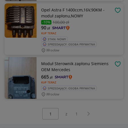
Opel Astra F 1400ccm,16V,90KM -
OBSE
moduł zapłonu,NOWY
100
,00 zł
-10%
90
zł
KUP TERAZ
STAN: NOWY
SPRZEDAJĄCY: OSOBA PRYWATNA
Wrocław
Moduł Sterownik zapłonu Siemiens
OBSE
OEM Mercedes
665
zł
KUP TERAZ
SPRZEDAJĄCY: OSOBA PRYWATNA
Wrocław
Wybierz stronę:
Następna strona
z
1