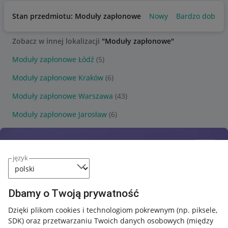
Stan przedmiotu: Moduły zapłonowe
Nowy
Bardzo dobry
Zobacz w innej lokalizacji
"Moduły zapłonowe"
Moduły zapłonowe Łódź
(5)
Moduły zapłonowe Kraków
(6)
Moduły zapłonowe Warszawa
(43)
Moduły zapłonowe Jarosław
(6)
język
Dbamy o Twoją prywatność
Dzięki plikom cookies i technologiom pokrewnym
(np. piksele,
SDK)
oraz przetwarzaniu Twoich danych osobowych
(między