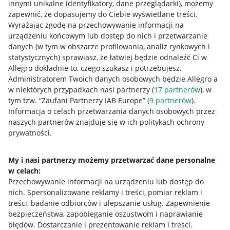
innymi unikalne identyfikatory, dane przeglądarki)
, możemy
zapewnić, że dopasujemy do Ciebie wyświetlane treści.
Wyrażając zgodę na przechowywanie informacji na
urządzeniu końcowym lub dostęp do nich i przetwarzanie
danych (w tym w obszarze profilowania, analiz rynkowych i
statystycznych) sprawiasz, że łatwiej będzie odnaleźć Ci w
Allegro dokładnie to, czego szukasz i potrzebujesz.
Administratorem Twoich danych osobowych będzie Allegro a
w niektórych przypadkach nasi partnerzy (
17
partnerów
), w
tym tzw. “Zaufani Partnerzy IAB Europe” (
9
partnerów
).
Przydatne informacje
Informacja o celach przetwarzania danych osobowych przez
naszych partnerów znajduje się w ich politykach ochrony
prywatności.
Jak to działa
Napisz do nas
My i nasi partnerzy możemy przetwarzać dane personalne
w celach:
Allegro Gadane dla sprzedających
Przechowywanie informacji na urządzeniu lub dostęp do
Allegro Gadane dla kupujących
nich
.
Spersonalizowane reklamy i treści, pomiar reklam i
treści, badanie odbiorców i ulepszanie usług
.
Zapewnienie
Mapa miejscowości
bezpieczeństwa, zapobieganie oszustwom i naprawianie
błędów
.
Dostarczanie i prezentowanie reklam i treści
.