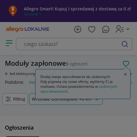
Allegro Smart! Kupuj i sprzedawaj z dostawą za 0 zł
Sprawdź »
Otwórz menu z kategoriami
szukaj
Moduły zapłonowe
5
ogłoszeń
POL
e
Układ elektryczny, zapłon
Układ elektryczny silnika
Moduły zapłonowe
Zamkn
Dodaj swoje wyszukiwania do ulubionych.
Gdy pojawią się nowe oferty, wyślemy Ci je
Podobne:
moduły zapłonowe
przejściówka modułu zapłono
mailowo. Ustaw powiadomienia w
ulubionych
wyszukiwaniach
.
Filtruj
Wrocław, Dolnośląskie, +0 km
Ogłoszenia