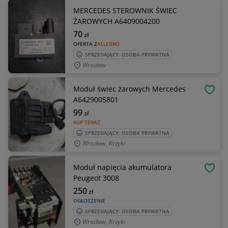
MERCEDES STEROWNIK ŚWIEC
ŻAROWYCH A6409004200
70
zł
OFERTA Z
ALLEGRO
SPRZEDAJĄCY: OSOBA PRYWATNA
Wrocław
Moduł świec żarowych Mercedes
OBSE
A6429005801
99
zł
KUP TERAZ
SPRZEDAJĄCY: OSOBA PRYWATNA
Wrocław, Krzyki
Moduł napięcia akumulatora
OBSE
Peugeot 3008
250
zł
OGŁOSZENIE
SPRZEDAJĄCY: OSOBA PRYWATNA
Wrocław, Krzyki