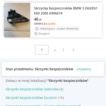
Skrzynka bezpieczników BMW 5 E60/E61
E60 2006 6906618
40
zł
OFERTA Z
ALLEGRO
SPRZEDAJĄCY: OSOBA PRYWATNA
Stargard
Wybierz stronę:
Następna strona
z
1
Stan przedmiotu: Skrzynki bezpieczników
Używany
Zobacz w innej lokalizacji
"Skrzynki bezpieczników"
Skrzynki bezpieczników Goleniów
(4)
Skrzynki bezpieczników Szczecin
(16)