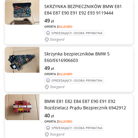
SKRZYNKA BEZPIECZNIKÓW BMW E81
E84 E87 E90 E91 E92 E93 9119444
49
zł
OFERTA Z
ALLEGRO
SPRZEDAJĄCY: OSOBA PRYWATNA
Stargard
Skrzynka bezpieczników BMW 5
E60/E616906603
49
zł
OFERTA Z
ALLEGRO
SPRZEDAJĄCY: OSOBA PRYWATNA
Stargard
BMW E81 E82 E84 E87 E90 E91 E92
Rozdzielacz Prądu Bezpiecznik 6942912
40
zł
OFERTA Z
ALLEGRO
SPRZEDAJĄCY: OSOBA PRYWATNA
Stargard