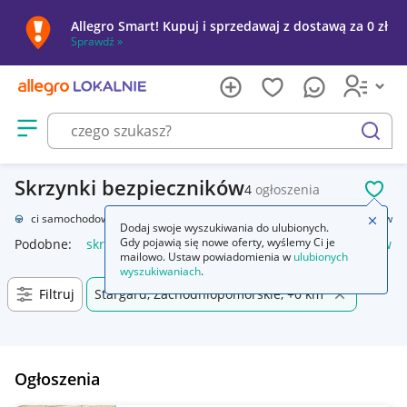
Allegro Smart! Kupuj i sprzedawaj z dostawą za 0 zł
Sprawdź »
Otwórz menu z kategoriami
szukaj
Skrzynki bezpieczników
4
ogłoszenia
POL
Części samochodowe
Układ elektryczny, zapłon
Skrzynki bezpieczników
Zamkn
Dodaj swoje wyszukiwania do ulubionych.
Gdy pojawią się nowe oferty, wyślemy Ci je
Podobne:
skrzynka bezpieczników
skrzynka bezpieczników n
mailowo. Ustaw powiadomienia w
ulubionych
wyszukiwaniach
.
Filtruj
Stargard, Zachodniopomorskie, +0 km
Ogłoszenia