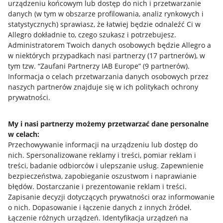
urządzeniu końcowym lub dostęp do nich i przetwarzanie
danych (w tym w obszarze profilowania, analiz rynkowych i
statystycznych) sprawiasz, że łatwiej będzie odnaleźć Ci w
Allegro dokładnie to, czego szukasz i potrzebujesz.
Administratorem Twoich danych osobowych będzie Allegro a
w niektórych przypadkach nasi partnerzy (
17
partnerów
), w
tym tzw. “Zaufani Partnerzy IAB Europe” (
9
partnerów
).
Przydatne informacje
Informacja o celach przetwarzania danych osobowych przez
naszych partnerów znajduje się w ich politykach ochrony
prywatności.
Jak to działa
Napisz do nas
My i nasi partnerzy możemy przetwarzać dane personalne
w celach:
Allegro Gadane dla sprzedających
Przechowywanie informacji na urządzeniu lub dostęp do
Allegro Gadane dla kupujących
nich
.
Spersonalizowane reklamy i treści, pomiar reklam i
treści, badanie odbiorców i ulepszanie usług
.
Zapewnienie
Mapa miejscowości
bezpieczeństwa, zapobieganie oszustwom i naprawianie
błędów
.
Dostarczanie i prezentowanie reklam i treści
.
Informacje prawne
Zapisanie decyzji dotyczących prywatności oraz informowanie
o nich
.
Dopasowanie i łączenie danych z innych źródeł
.
Regulamin
Łączenie różnych urządzeń
.
Identyfikacja urządzeń na