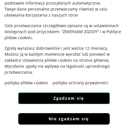
podstawie informacji przesyłanych automatycznie
.
Polityka plików "cookies"
Twoje dane personalne przetwarzamy również w celu
ułatwiania korzystania z naszych stron
Ustawienia plików "cookies"
Cele przetwarzania szczegółowo opisane są w ustawieniach
Udostępnianie lokalizacji
dostępnych pod przyciskiem: “ZMIENIAM ZGODY” i w Polityce
Informacje dla Aktu o Usługach Cyfrowych
plików cookies.
Zgodę wyrażasz dobrowolnie i jest ważna 12 miesięcy.
Pobierz aplikację
Możesz ją w każdym momencie wycofać lub ponowić w
zakładce
Ustawienia plików cookies
na stronie głównej.
Wycofanie zgody nie wpływa na legalność uprzedniego
przetwarzania.
polityka plików cookies
polityka ochrony prywatności
Zgadzam się
Nie zgadzam się
Korzystanie z serwisu oznacza akceptację
regulaminu
.