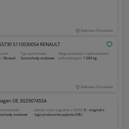
Dąbrowa Tarnowska
55730 S110030054 RENAULT
OBSERWU
ucent
Typ samochodu:
Waga produktu z opakowaniem
ci:
Renault
Samochody osobowe
jednostkowym:
1.000 kg
Dąbrowa Tarnowska
swagen OE 3G5907455A
 samochodu:
Jakość części (zgodnie z GVO):
O - oryginał z
ochody osobowe
logo producenta pojazdu (OE)