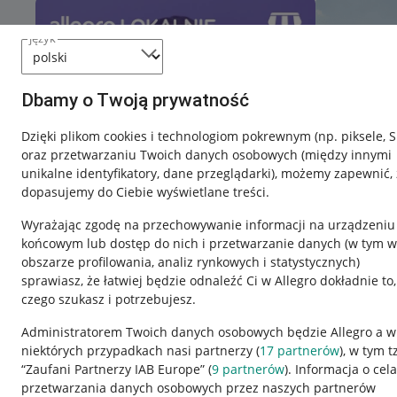
język
Dbamy o Twoją prywatność
Dzięki plikom cookies i technologiom pokrewnym
(np. piksele, 
oraz przetwarzaniu Twoich danych osobowych
(między innymi
unikalne identyfikatory, dane przeglądarki)
, możemy zapewnić, 
dopasujemy do Ciebie wyświetlane treści.
Wyrażając zgodę na przechowywanie informacji na urządzeniu
końcowym lub dostęp do nich i przetwarzanie danych (w tym w
obszarze profilowania, analiz rynkowych i statystycznych)
sprawiasz, że łatwiej będzie odnaleźć Ci w Allegro dokładnie to,
czego szukasz i potrzebujesz.
Przydatne informacje
Informacje p
Administratorem Twoich danych osobowych będzie Allegro a w
niektórych przypadkach nasi partnerzy (
17
partnerów
), w tym t
Jak to działa
Regulamin
“Zaufani Partnerzy IAB Europe” (
9
partnerów
). Informacja o cel
Napisz do nas
Polityka plików
przetwarzania danych osobowych przez naszych partnerów