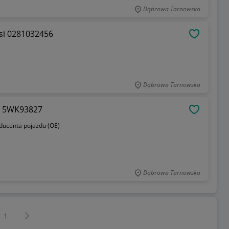
Dąbrowa Tarnowska
si 0281032456
OBSERWU
Dąbrowa Tarnowska
0 5WK93827
OBSERWU
oducenta pojazdu (OE)
Dąbrowa Tarnowska
Następna strona
z
1