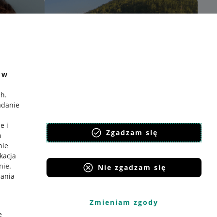
e w
ch
.
adanie
e i
Zgadzam się
h
nie
ikacja
nie
.
Nie zgadzam się
iania
Zmieniam zgody
e