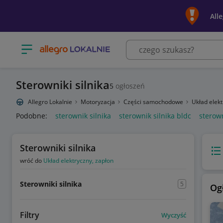
All
Otwórz menu z kategoriami
Sterowniki silnika
5
ogłoszeń
Allegro Lokalnie
Motoryzacja
Części samochodowe
Układ elek
Podobne:
sterownik silnika
sterownik silnika bldc
sterown
Sterowniki silnika
Wido
wróć do
Układ elektryczny, zapłon
Sterowniki silnika
5
Og
Filtry
Wyczyść