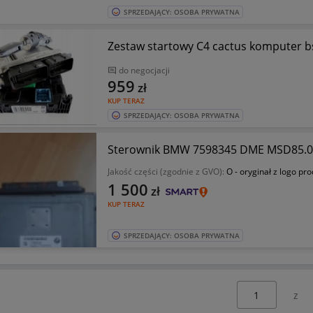
SPRZEDAJĄCY: OSOBA PRYWATNA
Zestaw startowy C4 cactus komputer b
do negocjacji
959
zł
KUP TERAZ
SPRZEDAJĄCY: OSOBA PRYWATNA
Sterownik BMW 7598345 DME MSD85.
Jakość części (zgodnie z GVO):
O - oryginał z logo pr
1 500
zł
KUP TERAZ
SPRZEDAJĄCY: OSOBA PRYWATNA
Wybierz stronę: