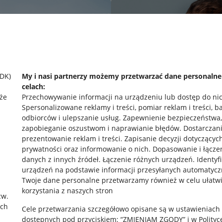
SDK)
My i nasi partnerzy możemy przetwarzać dane personaln
celach:
że
Przechowywanie informacji na urządzeniu lub dostęp do ni
Spersonalizowane reklamy i treści, pomiar reklam i treści, b
odbiorców i ulepszanie usług
.
Zapewnienie bezpieczeństwa,
zapobieganie oszustwom i naprawianie błędów
.
Dostarczani
prezentowanie reklam i treści
.
Zapisanie decyzji dotyczącyc
prywatności oraz informowanie o nich
.
Dopasowanie i łącze
danych z innych źródeł
.
Łączenie różnych urządzeń
.
Identyf
urządzeń na podstawie informacji przesyłanych automatycz
rawne
Pobierz aplikację
Twoje dane personalne przetwarzamy również w celu ułatw
korzystania z naszych stron
zw.
ach
Cele przetwarzania szczegółowo opisane są w ustawieniach
 "cookies"
dostępnych pod przyciskiem: “ZMIENIAM ZGODY” i w Polityc