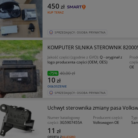
450
zł
KUP TERAZ
SPRZEDAJĄCY: OSOBA PRYWATNA
KOMPUTER SILNIKA STEROWNIK 82000
Jakość części (zgodnie z GVO):
Q - oryginał z
Prod
logo producenta części (OEM, OES)
częś
OE
40
,00 zł
-75%
10
zł
OGŁOSZENIE
SPRZEDAJĄCY: OSOBA PRYWATNA
Uchwyt sterownika zmiany pasa Volk
Numer katalogowy
Producent części:
Typ
części:
3G5907455A
Volkswagen OE
Sam
11
zł
OFERTA Z
ALLEGRO