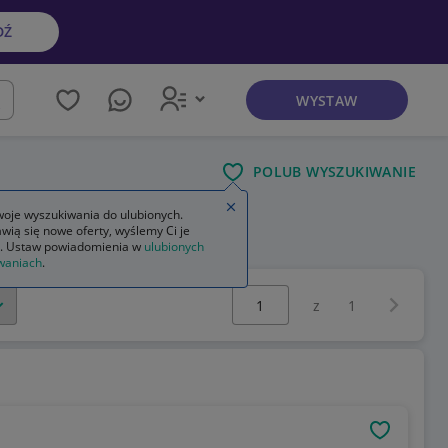
DŹ
WYSTAW
kaj
POLUB WYSZUKIWANIE
Zamknij wskazówkę
oje wyszukiwania do ulubionych.
wią się nowe oferty, wyślemy Ci je
nika bezszczotkowego
. Ustaw powiadomienia w
ulubionych
waniach
.
Wybierz stronę:
Następna 
z
1
OBSERWU