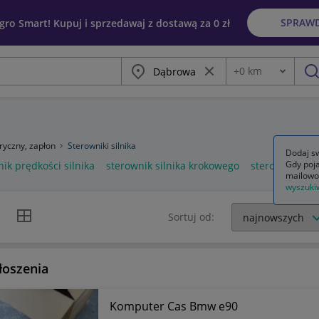
SPRAW
egro Smart! Kupuj i sprzedawaj z dostawą za 0 zł
Miasto
Wyczyść frazę
+
0
km
Odległość
szu
tryczny, zapłon
Sterowniki silnika
Dodaj sw
Gdy poja
ik prędkości silnika
sterownik silnika krokowego
sterownik sil
mailowo
wyszuki
k listy
Widok siatki
Sortuj od:
łoszenia
Komputer Cas Bmw e90