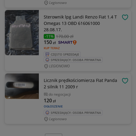
Legionowo
Sterownik lpg Landi Renzo Fiat 1.4 T
OBSE
Omegas 13 OBD 616061000
28.08.17.
170
,00 zł
-11%
150
zł
KUP TERAZ
CZĘSTO SPRZEDAJE
SPRZEDAJĄCY: OSOBA PRYWATNA
LEGIONOWO
Licznik prędkościomierza FIat Panda
OBSE
2 silnik 11 2009 r
do negocjacji
120
zł
OGŁOSZENIE
SPRZEDAJĄCY: OSOBA PRYWATNA
Legionowo