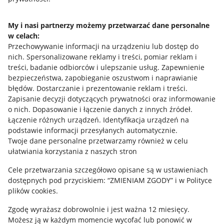
Napisz do nas
My i nasi partnerzy możemy przetwarzać dane personalne
w celach:
Allegro Gadane dla sprzedających
Przechowywanie informacji na urządzeniu lub dostęp do
Allegro Gadane dla kupujących
nich
.
Spersonalizowane reklamy i treści, pomiar reklam i
treści, badanie odbiorców i ulepszanie usług
.
Zapewnienie
Mapa miejscowości
bezpieczeństwa, zapobieganie oszustwom i naprawianie
błędów
.
Dostarczanie i prezentowanie reklam i treści
.
Informacje prawne
Zapisanie decyzji dotyczących prywatności oraz informowanie
o nich
.
Dopasowanie i łączenie danych z innych źródeł
.
Regulamin
Łączenie różnych urządzeń
.
Identyfikacja urządzeń na
podstawie informacji przesyłanych automatycznie
.
Polityka plików "cookies"
Twoje dane personalne przetwarzamy również w celu
ułatwiania korzystania z naszych stron
Ustawienia plików "cookies"
Cele przetwarzania szczegółowo opisane są w ustawieniach
Udostępnianie lokalizacji
dostępnych pod przyciskiem: “ZMIENIAM ZGODY” i w Polityce
Informacje dla Aktu o Usługach Cyfrowych
plików cookies.
Zgodę wyrażasz dobrowolnie i jest ważna 12 miesięcy.
Pobierz aplikację
Możesz ją w każdym momencie wycofać lub ponowić w