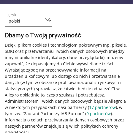
język
Dbamy o Twoją prywatność
Dzięki plikom cookies i technologiom pokrewnym
(np. piksele,
SDK)
oraz przetwarzaniu Twoich danych osobowych
(między
innymi unikalne identyfikatory, dane przeglądarki)
, możemy
zapewnić, że dopasujemy do Ciebie wyświetlane treści.
Wyrażając zgodę na przechowywanie informacji na
urządzeniu końcowym lub dostęp do nich i przetwarzanie
danych (w tym w obszarze profilowania, analiz rynkowych i
statystycznych) sprawiasz, że łatwiej będzie odnaleźć Ci w
Allegro dokładnie to, czego szukasz i potrzebujesz.
Administratorem Twoich danych osobowych będzie Allegro a
w niektórych przypadkach nasi partnerzy (
17
partnerów
), w
tym tzw. “Zaufani Partnerzy IAB Europe” (
9
partnerów
).
Przydatne informacje
Informacja o celach przetwarzania danych osobowych przez
naszych partnerów znajduje się w ich politykach ochrony
prywatności.
Jak to działa