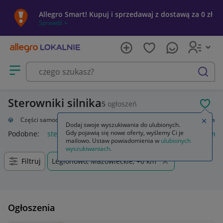
Allegro Smart! Kupuj i sprzedawaj z dostawą za 0 zł
Sprawdź »
Otwórz menu z kategoriami
szukaj
Sterowniki silnika
5
ogłoszeń
POL
zacja
Części samochodowe
Układ elektryczny, zapłon
Sterowniki silnika
Zamkn
Dodaj swoje wyszukiwania do ulubionych.
Gdy pojawią się nowe oferty, wyślemy Ci je
Podobne:
sterownik silnika
sterownik silnika bldc
sterownik
mailowo. Ustaw powiadomienia w
ulubionych
wyszukiwaniach
.
Filtruj
Legionowo, Mazowieckie, +0 km
Ogłoszenia