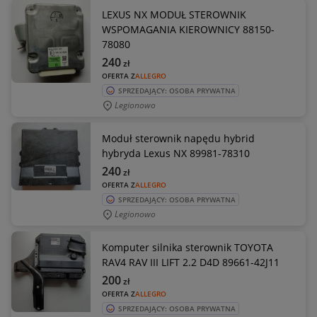
LEXUS NX MODUŁ STEROWNIK
WSPOMAGANIA KIEROWNICY 88150-
78080
240
zł
OFERTA Z
ALLEGRO
SPRZEDAJĄCY: OSOBA PRYWATNA
Legionowo
Moduł sterownik napędu hybrid
hybryda Lexus NX 89981-78310
240
zł
OFERTA Z
ALLEGRO
SPRZEDAJĄCY: OSOBA PRYWATNA
Legionowo
Komputer silnika sterownik TOYOTA
RAV4 RAV III LIFT 2.2 D4D 89661-42J11
200
zł
OFERTA Z
ALLEGRO
SPRZEDAJĄCY: OSOBA PRYWATNA