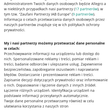
Administratorem Twoich danych osobowych będzie Allegro a
w niektórych przypadkach nasi partnerzy (
17
partnerów
), w
tym tzw. “Zaufani Partnerzy IAB Europe” (
9
partnerów
).
Przydatne informacje
Informacja o celach przetwarzania danych osobowych przez
naszych partnerów znajduje się w ich politykach ochrony
prywatności.
Jak to działa
Napisz do nas
My i nasi partnerzy możemy przetwarzać dane personalne
w celach:
Allegro Gadane dla sprzedających
Przechowywanie informacji na urządzeniu lub dostęp do
Allegro Gadane dla kupujących
nich
.
Spersonalizowane reklamy i treści, pomiar reklam i
treści, badanie odbiorców i ulepszanie usług
.
Zapewnienie
Mapa miejscowości
bezpieczeństwa, zapobieganie oszustwom i naprawianie
błędów
.
Dostarczanie i prezentowanie reklam i treści
.
Informacje prawne
Zapisanie decyzji dotyczących prywatności oraz informowanie
o nich
.
Dopasowanie i łączenie danych z innych źródeł
.
Regulamin
Łączenie różnych urządzeń
.
Identyfikacja urządzeń na
podstawie informacji przesyłanych automatycznie
.
Polityka plików "cookies"
Twoje dane personalne przetwarzamy również w celu
ułatwiania korzystania z naszych stron
Ustawienia plików "cookies"