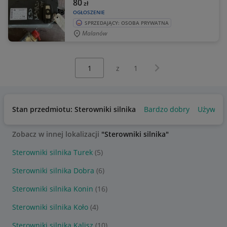
80
zł
OGŁOSZENIE
SPRZEDAJĄCY: OSOBA PRYWATNA
Malanów
Wybierz stronę:
Następna strona
z
1
Stan przedmiotu: Sterowniki silnika
Bardzo dobry
Używan
Zobacz w innej lokalizacji
"Sterowniki silnika"
Sterowniki silnika Turek
(5)
Sterowniki silnika Dobra
(6)
Sterowniki silnika Konin
(16)
Sterowniki silnika Koło
(4)
Sterowniki silnika Kalisz
(10)