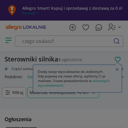
Allegro Smart! Kupuj i sprzedawaj z dostawą za 0 zł
Sprawdź »
Otwórz menu z kategoriami
szukaj
Sterowniki silnika
3
ogłoszenia
POL
zacja
Części samochodowe
Układ elektryczny, zapłon
Sterowniki silnika
Zamkn
Dodaj swoje wyszukiwania do ulubionych.
Gdy pojawią się nowe oferty, wyślemy Ci je
Podobne:
sterownik silnika
sterownik silnika bldc
sterownik
mailowo. Ustaw powiadomienia w
ulubionych
wyszukiwaniach
.
Filtruj
Malanów, Wielkopolskie, +0 km
Ogłoszenia