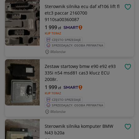
Sterownik silnika ecu daf xf106 lift fl
OBSE
etc3 paccar 2160700
9110sa00360087
1 999
zł
KUP TERAZ
CZĘSTO SPRZEDAJE
SPRZEDAJĄCY: OSOBA PRYWATNA
Malanów
Zestaw startowy bmw e90 e92 e93
OBSE
335i n54 msd81 cas3 klucz ECU
2008r.
1 999
zł
KUP TERAZ
CZĘSTO SPRZEDAJE
SPRZEDAJĄCY: OSOBA PRYWATNA
Malanów
Sterownik silnika komputer BMW
OBSE
N43 b20a