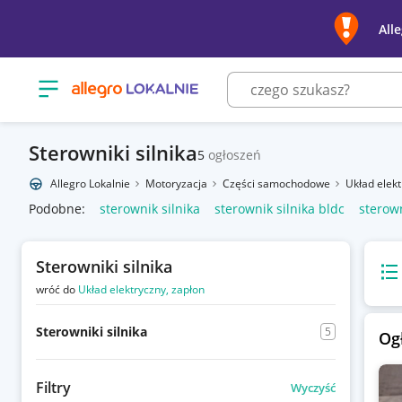
All
Otwórz menu z kategoriami
Sterowniki silnika
5
ogłoszeń
Allegro Lokalnie
Motoryzacja
Części samochodowe
Układ elek
Podobne:
sterownik silnika
sterownik silnika bldc
sterown
Sterowniki silnika
Wido
wróć do
Układ elektryczny, zapłon
Sterowniki silnika
5
Og
Filtry
Wyczyść