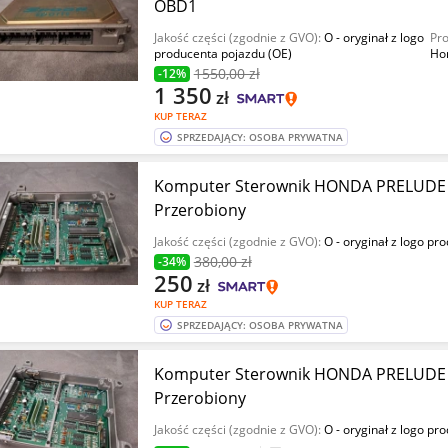
OBD1
Jakość części (zgodnie z GVO):
O - oryginał z logo
Pro
producenta pojazdu (OE)
Ho
1550
,00 zł
-12%
1 350
zł
KUP TERAZ
SPRZEDAJĄCY: OSOBA PRYWATNA
Komputer Sterownik HONDA PRELUDE 
Przerobiony
Jakość części (zgodnie z GVO):
O - oryginał z logo pr
380
,00 zł
-34%
250
zł
KUP TERAZ
SPRZEDAJĄCY: OSOBA PRYWATNA
Komputer Sterownik HONDA PRELUDE 
Przerobiony
Jakość części (zgodnie z GVO):
O - oryginał z logo pr