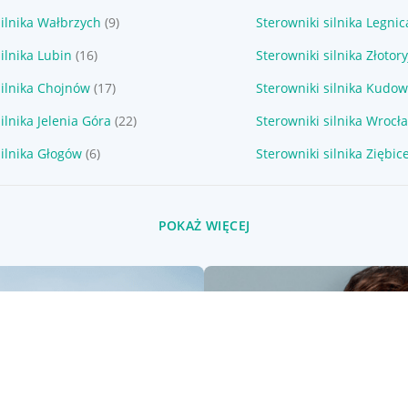
silnika Wałbrzych
(9)
Sterowniki silnika Legnic
ilnika Lubin
(16)
Sterowniki silnika Złotory
silnika Chojnów
(17)
Sterowniki silnika Kudow
ilnika Jelenia Góra
(22)
Sterowniki silnika Wrocł
silnika Głogów
(6)
Sterowniki silnika Ziębic
POKAŻ WIĘCEJ