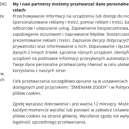
SDK)
My i nasi partnerzy możemy przetwarzać dane personaln
celach:
że
Przechowywanie informacji na urządzeniu lub dostęp do ni
Spersonalizowane reklamy i treści, pomiar reklam i treści, b
odbiorców i ulepszanie usług
.
Zapewnienie bezpieczeństwa,
zapobieganie oszustwom i naprawianie błędów
.
Dostarczani
prezentowanie reklam i treści
.
Zapisanie decyzji dotyczącyc
prywatności oraz informowanie o nich
.
Dopasowanie i łącze
danych z innych źródeł
.
Łączenie różnych urządzeń
.
Identyf
rawne
Pobierz aplikację
urządzeń na podstawie informacji przesyłanych automatycz
Twoje dane personalne przetwarzamy również w celu ułatw
korzystania z naszych stron
zw.
ach
 "cookies"
Cele przetwarzania szczegółowo opisane są w ustawieniach
dostępnych pod przyciskiem: “ZMIENIAM ZGODY” i w Polityc
ów "cookies"
plików cookies.
okalizacji
Zgodę wyrażasz dobrowolnie i jest ważna 12 miesięcy. Może
każdym momencie wycofać lub ponowić w zakładce
Ustawie
 Aktu o Usługach Cyfrowych
plików cookies
na stronie głównej. Wycofanie zgody nie wpł
legalność uprzedniego przetwarzania.