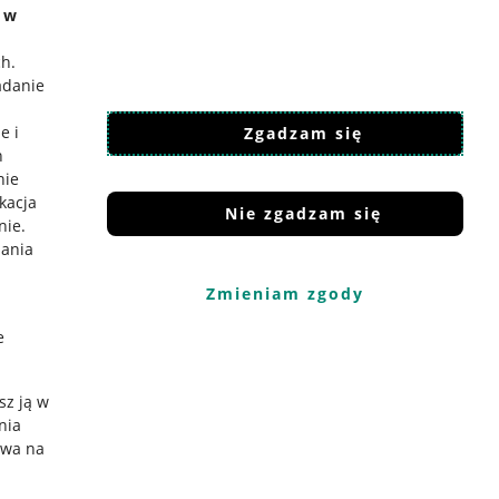
e w
ch
.
adanie
e i
Zgadzam się
h
nie
ikacja
Nie zgadzam się
nie
.
iania
Zmieniam zgody
e
sz ją w
nia
ywa na