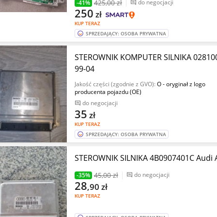
425
,00 zł
do negocjacji
-41%
250
zł
KUP TERAZ
SPRZEDAJĄCY: OSOBA PRYWATNA
STEROWNIK KOMPUTER SILNIKA 02810018
99-04
Jakość części (zgodnie z GVO):
O - oryginał z logo
producenta pojazdu (OE)
do negocjacji
35
zł
KUP TERAZ
SPRZEDAJĄCY: OSOBA PRYWATNA
STEROWNIK SILNIKA 4B0907401C Audi A6
45
,00 zł
do negocjacji
-35%
28
,90
zł
KUP TERAZ