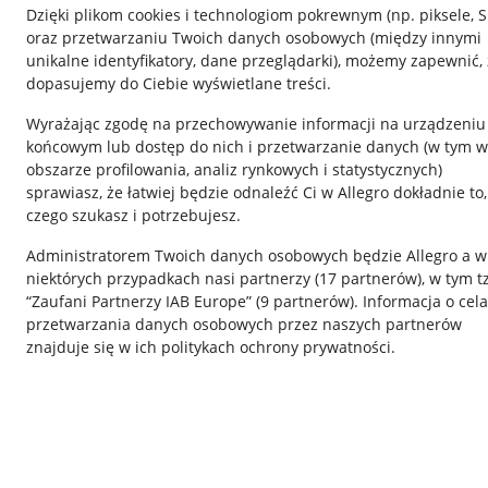
Dzięki plikom cookies i technologiom pokrewnym
(np. piksele, 
oraz przetwarzaniu Twoich danych osobowych
(między innymi
unikalne identyfikatory, dane przeglądarki)
, możemy zapewnić, 
dopasujemy do Ciebie wyświetlane treści.
Wyrażając zgodę na przechowywanie informacji na urządzeniu
końcowym lub dostęp do nich i przetwarzanie danych (w tym w
obszarze profilowania, analiz rynkowych i statystycznych)
sprawiasz, że łatwiej będzie odnaleźć Ci w Allegro dokładnie to,
czego szukasz i potrzebujesz.
Przydatne informacje
Informacje p
Administratorem Twoich danych osobowych będzie Allegro a w
Jak to działa
Regulamin
niektórych przypadkach nasi partnerzy (
17
partnerów
), w tym t
“Zaufani Partnerzy IAB Europe” (
9
partnerów
). Informacja o cel
Napisz do nas
Polityka plików
przetwarzania danych osobowych przez naszych partnerów
Allegro Gadane dla sprzedających
Ustawienia plik
znajduje się w ich politykach ochrony prywatności.
Allegro Gadane dla kupujących
Udostępnianie l
Mapa miejscowości
Informacje dla