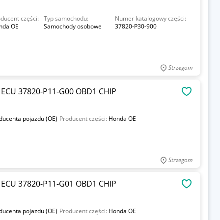
ducent części:
Typ samochodu:
Numer katalogowy części:
nda OE
Samochody osobowe
37820-P30-900
Strzegom
ECU 37820-P11-G00 OBD1 CHIP
OBSERWU
oducenta pojazdu (OE)
Producent części:
Honda OE
Strzegom
ECU 37820-P11-G01 OBD1 CHIP
OBSERWU
oducenta pojazdu (OE)
Producent części:
Honda OE