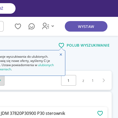
DŹ
WYSTAW
kaj
POLUB WYSZUKIWANIE
Zamknij wskazówkę
oje wyszukiwania do ulubionych.
wią się nowe oferty, wyślemy Ci je
nika bezszczotkowego
. Ustaw powiadomienia w
ulubionych
waniach
.
Wybierz stronę:
Następna 
z
1
JDM 37820P30900 P30 sterownik
OBSERWU