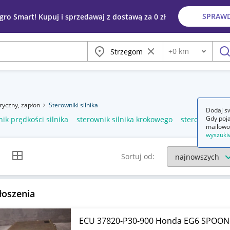
SPRAW
egro Smart! Kupuj i sprzedawaj z dostawą za 0 zł
Miasto
Wyczyść frazę
+
0
km
Odległość
szu
tryczny, zapłon
Sterowniki silnika
Dodaj sw
Gdy poja
ik prędkości silnika
sterownik silnika krokowego
sterownik sil
mailowo
wyszuki
k listy
Widok siatki
Sortuj od:
łoszenia
ECU 37820-P30-900 Honda EG6 SPOON 