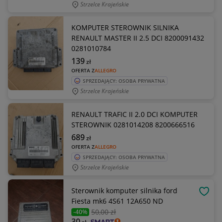
Strzelce Krajeńskie
KOMPUTER STEROWNIK SILNIKA
RENAULT MASTER II 2.5 DCI 8200091432
0281010784
139
zł
OFERTA Z
ALLEGRO
SPRZEDAJĄCY: OSOBA PRYWATNA
Strzelce Krajeńskie
RENAULT TRAFIC II 2.0 DCI KOMPUTER
STEROWNIK 0281014208 8200666516
689
zł
OFERTA Z
ALLEGRO
SPRZEDAJĄCY: OSOBA PRYWATNA
Strzelce Krajeńskie
Sterownik komputer silnika ford
OBSE
Fiesta mk6 4S61 12A650 ND
50
,00 zł
-40%
30