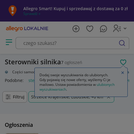
Allegro Smart! Kupuj i sprzedawaj z dostawą za 0 zł
Sprawdź »
Otwórz menu z kategoriami
szukaj
Sterowniki silnika
7
ogłoszeń
POL
zacja
Części samochodowe
Układ elektryczny, zapłon
Sterowniki silnika
Zamkn
Dodaj swoje wyszukiwania do ulubionych.
Gdy pojawią się nowe oferty, wyślemy Ci je
Podobne:
sterownik silnika
sterownik silnika bldc
sterownik
mailowo. Ustaw powiadomienia w
ulubionych
wyszukiwaniach
.
Filtruj
Strzelce Krajeńskie, Lubuskie, +0 km
Ogłoszenia