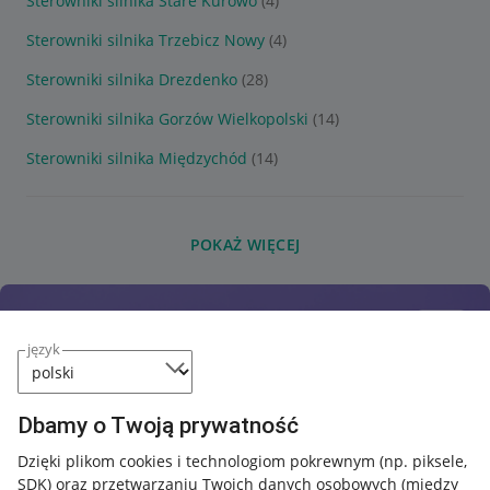
Sterowniki silnika Stare Kurowo
(4)
Sterowniki silnika Trzebicz Nowy
(4)
Sterowniki silnika Drezdenko
(28)
Sterowniki silnika Gorzów Wielkopolski
(14)
Sterowniki silnika Międzychód
(14)
POKAŻ WIĘCEJ
język
Dbamy o Twoją prywatność
Dzięki plikom cookies i technologiom pokrewnym
(np. piksele,
SDK)
oraz przetwarzaniu Twoich danych osobowych
(między