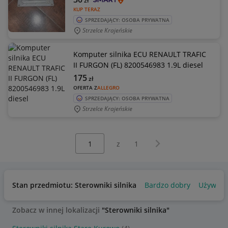
zł
KUP TERAZ
SPRZEDAJĄCY: OSOBA PRYWATNA
Strzelce Krajeńskie
Komputer silnika ECU RENAULT TRAFIC
II FURGON (FL) 8200546983 1.9L diesel
175
zł
OFERTA Z
ALLEGRO
SPRZEDAJĄCY: OSOBA PRYWATNA
Strzelce Krajeńskie
Wybierz stronę:
Następna strona
z
1
Stan przedmiotu: Sterowniki silnika
Bardzo dobry
Używan
Zobacz w innej lokalizacji
"Sterowniki silnika"