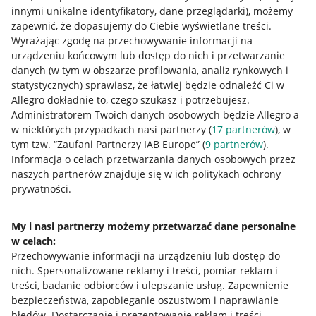
innymi unikalne identyfikatory, dane przeglądarki)
, możemy
zapewnić, że dopasujemy do Ciebie wyświetlane treści.
Wyrażając zgodę na przechowywanie informacji na
urządzeniu końcowym lub dostęp do nich i przetwarzanie
danych (w tym w obszarze profilowania, analiz rynkowych i
statystycznych) sprawiasz, że łatwiej będzie odnaleźć Ci w
Allegro dokładnie to, czego szukasz i potrzebujesz.
Administratorem Twoich danych osobowych będzie Allegro a
w niektórych przypadkach nasi partnerzy (
17
partnerów
), w
tym tzw. “Zaufani Partnerzy IAB Europe” (
9
partnerów
).
Przydatne informacje
Informacja o celach przetwarzania danych osobowych przez
naszych partnerów znajduje się w ich politykach ochrony
prywatności.
Jak to działa
Napisz do nas
My i nasi partnerzy możemy przetwarzać dane personalne
w celach:
Allegro Gadane dla sprzedających
Przechowywanie informacji na urządzeniu lub dostęp do
Allegro Gadane dla kupujących
nich
.
Spersonalizowane reklamy i treści, pomiar reklam i
treści, badanie odbiorców i ulepszanie usług
.
Zapewnienie
Mapa miejscowości
bezpieczeństwa, zapobieganie oszustwom i naprawianie
błędów
.
Dostarczanie i prezentowanie reklam i treści
.