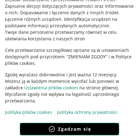
Informacje prawne
Zapisanie decyzji dotyczących prywatności oraz informowanie
o nich
.
Dopasowanie i łączenie danych z innych źródeł
.
Regulamin
Łączenie różnych urządzeń
.
Identyfikacja urządzeń na
podstawie informacji przesyłanych automatycznie
.
Polityka plików "cookies"
Twoje dane personalne przetwarzamy również w celu
ułatwiania korzystania z naszych stron
Ustawienia plików "cookies"
Cele przetwarzania szczegółowo opisane są w ustawieniach
Udostępnianie lokalizacji
dostępnych pod przyciskiem: “ZMIENIAM ZGODY” i w Polityce
Informacje dla Aktu o Usługach Cyfrowych
plików cookies.
Zgodę wyrażasz dobrowolnie i jest ważna 12 miesięcy.
Pobierz aplikację
Możesz ją w każdym momencie wycofać lub ponowić w
zakładce
Ustawienia plików cookies
na stronie głównej.
Wycofanie zgody nie wpływa na legalność uprzedniego
przetwarzania.
polityka plików cookies
polityka ochrony prywatności
Zgadzam się