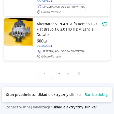
OGŁOSZENIE
SPRZEDAJĄCY: OSOBA PRYWATNA
Górno-Parcele
Alternator 5176426 Alfa Romeo 159
OBSE
Fiat Bravo 1,6 2,0 JTD JTDM Lancia
Ducato
600
zł
OGŁOSZENIE
SPRZEDAJĄCY: OSOBA PRYWATNA
Górno-Parcele
Wybierz stronę:
Następna strona
z
1
Stan przedmiotu: Układ elektryczny silnika
Bardzo dobry
Zobacz w innej lokalizacji
"Układ elektryczny silnika"