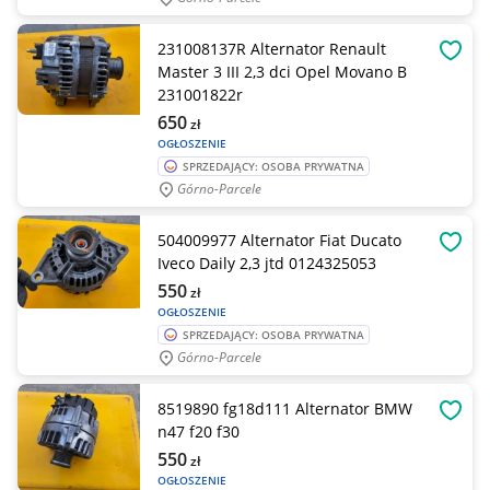
231008137R Alternator Renault
OBSE
Master 3 III 2,3 dci Opel Movano B
231001822r
650
zł
OGŁOSZENIE
SPRZEDAJĄCY: OSOBA PRYWATNA
Górno-Parcele
504009977 Alternator Fiat Ducato
OBSE
Iveco Daily 2,3 jtd 0124325053
550
zł
OGŁOSZENIE
SPRZEDAJĄCY: OSOBA PRYWATNA
Górno-Parcele
8519890 fg18d111 Alternator BMW
OBSE
n47 f20 f30
550
zł
OGŁOSZENIE