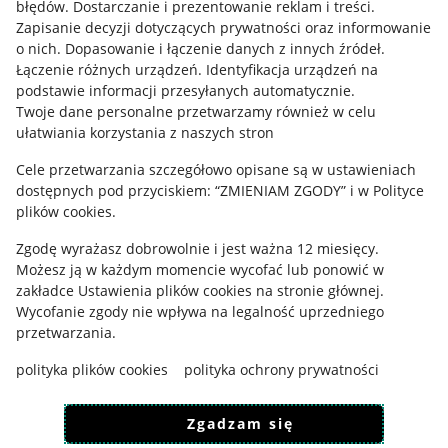
błędów
.
Dostarczanie i prezentowanie reklam i treści
.
Informacje prawne
Zapisanie decyzji dotyczących prywatności oraz informowanie
o nich
.
Dopasowanie i łączenie danych z innych źródeł
.
Regulamin
Łączenie różnych urządzeń
.
Identyfikacja urządzeń na
podstawie informacji przesyłanych automatycznie
.
Polityka plików "cookies"
Twoje dane personalne przetwarzamy również w celu
ułatwiania korzystania z naszych stron
Ustawienia plików "cookies"
Cele przetwarzania szczegółowo opisane są w ustawieniach
Udostępnianie lokalizacji
dostępnych pod przyciskiem: “ZMIENIAM ZGODY” i w Polityce
Informacje dla Aktu o Usługach Cyfrowych
plików cookies.
Zgodę wyrażasz dobrowolnie i jest ważna 12 miesięcy.
Pobierz aplikację
Możesz ją w każdym momencie wycofać lub ponowić w
zakładce
Ustawienia plików cookies
na stronie głównej.
Wycofanie zgody nie wpływa na legalność uprzedniego
przetwarzania.
polityka plików cookies
polityka ochrony prywatności
Zgadzam się