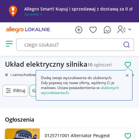
Allegro Smart! Kupuj i sprzedawaj z dostawą za 0 zł
Sprawdź »
Otwórz menu z kategoriami
szukaj
Układ elektryczny silnika
10
ogłoszeń
POL
Części samochodowe
Układ elektryczny, zapłon
Układ elektryczny silnika
Zamkn
Dodaj swoje wyszukiwania do ulubionych.
Gdy pojawią się nowe oferty, wyślemy Ci je
mailowo. Ustaw powiadomienia w
ulubionych
Filtruj
Górno-Parcele, Świętokrzyskie, +0 km
wyszukiwaniach
.
Ogłoszenia
0125711001 Alternator Peugeot
OBSE