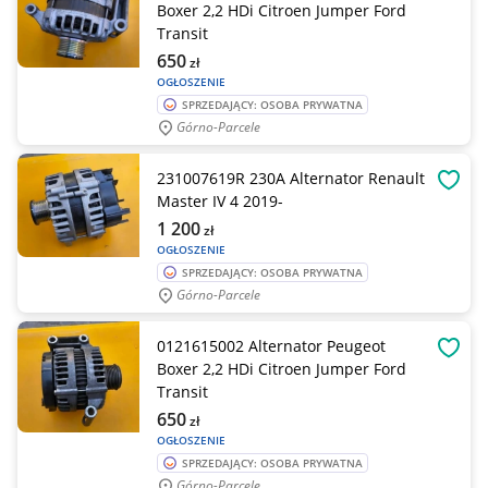
Boxer 2,2 HDi Citroen Jumper Ford
Transit
650
zł
OGŁOSZENIE
SPRZEDAJĄCY: OSOBA PRYWATNA
Górno-Parcele
231007619R 230A Alternator Renault
OBSE
Master IV 4 2019-
1 200
zł
OGŁOSZENIE
SPRZEDAJĄCY: OSOBA PRYWATNA
Górno-Parcele
0121615002 Alternator Peugeot
OBSE
Boxer 2,2 HDi Citroen Jumper Ford
Transit
650
zł
OGŁOSZENIE
SPRZEDAJĄCY: OSOBA PRYWATNA
Górno-Parcele