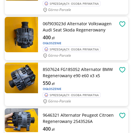
SPRZEDAJĄCY: OSOBA PRYWATNA
Górno-Parcele
06f903023d Alternator Volkswagen
OBSE
Audi Seat Skoda Regenerowany
400
zł
OGŁOSZENIE
SPRZEDAJĄCY: OSOBA PRYWATNA
Górno-Parcele
8507624 FG18S052 Alternator BMW
OBSE
Regenerowany e90 e60 x3 x5
550
zł
OGŁOSZENIE
SPRZEDAJĄCY: OSOBA PRYWATNA
Górno-Parcele
9646321 Alternator Peugeot Citroen
OBSE
Regenerowany 2543526A
400
zł