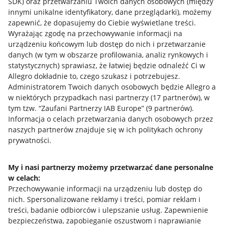
SDK)
oraz przetwarzaniu Twoich danych osobowych
(między
innymi unikalne identyfikatory, dane przeglądarki)
, możemy
zapewnić, że dopasujemy do Ciebie wyświetlane treści.
Wyrażając zgodę na przechowywanie informacji na
urządzeniu końcowym lub dostęp do nich i przetwarzanie
danych (w tym w obszarze profilowania, analiz rynkowych i
statystycznych) sprawiasz, że łatwiej będzie odnaleźć Ci w
Allegro dokładnie to, czego szukasz i potrzebujesz.
Administratorem Twoich danych osobowych będzie Allegro a
w niektórych przypadkach nasi partnerzy (
17
partnerów
), w
tym tzw. “Zaufani Partnerzy IAB Europe” (
9
partnerów
).
Przydatne informacje
Informacja o celach przetwarzania danych osobowych przez
naszych partnerów znajduje się w ich politykach ochrony
prywatności.
Jak to działa
Napisz do nas
My i nasi partnerzy możemy przetwarzać dane personalne
w celach:
Allegro Gadane dla sprzedających
Przechowywanie informacji na urządzeniu lub dostęp do
Allegro Gadane dla kupujących
nich
.
Spersonalizowane reklamy i treści, pomiar reklam i
treści, badanie odbiorców i ulepszanie usług
.
Zapewnienie
Mapa miejscowości
bezpieczeństwa, zapobieganie oszustwom i naprawianie