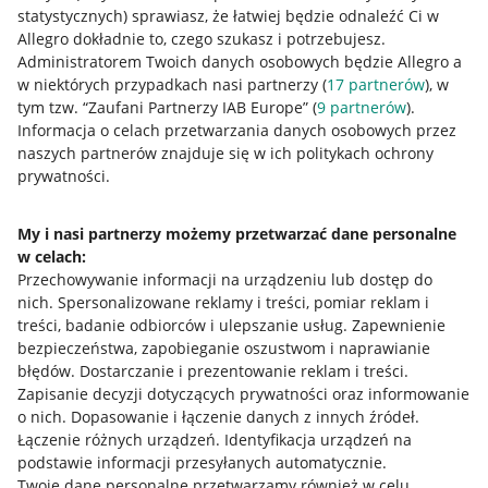
statystycznych) sprawiasz, że łatwiej będzie odnaleźć Ci w
Allegro dokładnie to, czego szukasz i potrzebujesz.
Administratorem Twoich danych osobowych będzie Allegro a
w niektórych przypadkach nasi partnerzy (
17
partnerów
), w
tym tzw. “Zaufani Partnerzy IAB Europe” (
9
partnerów
).
Przydatne informacje
Informacja o celach przetwarzania danych osobowych przez
naszych partnerów znajduje się w ich politykach ochrony
prywatności.
Jak to działa
Napisz do nas
My i nasi partnerzy możemy przetwarzać dane personalne
w celach:
Allegro Gadane dla sprzedających
Przechowywanie informacji na urządzeniu lub dostęp do
Allegro Gadane dla kupujących
nich
.
Spersonalizowane reklamy i treści, pomiar reklam i
treści, badanie odbiorców i ulepszanie usług
.
Zapewnienie
Mapa miejscowości
bezpieczeństwa, zapobieganie oszustwom i naprawianie
błędów
.
Dostarczanie i prezentowanie reklam i treści
.
Informacje prawne
Zapisanie decyzji dotyczących prywatności oraz informowanie
o nich
.
Dopasowanie i łączenie danych z innych źródeł
.
Regulamin
Łączenie różnych urządzeń
.
Identyfikacja urządzeń na
podstawie informacji przesyłanych automatycznie
.
Polityka plików "cookies"
Twoje dane personalne przetwarzamy również w celu