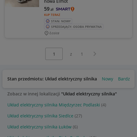
nowa Elmot
59
zł
KUP TERAZ
STAN: NOWY
SPRZEDAJĄCY: OSOBA PRYWATNA
Łosice
Wybierz stronę:
Następna strona
z
1
Stan przedmiotu: Układ elektryczny silnika
Nowy
Bardzo d
Zobacz w innej lokalizacji
"Układ elektryczny silnika"
Układ elektryczny silnika Międzyrzec Podlaski
(4)
Układ elektryczny silnika Siedlce
(27)
Układ elektryczny silnika Łuków
(6)