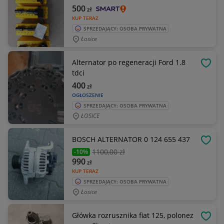
500
zł
KUP TERAZ
SPRZEDAJĄCY: OSOBA PRYWATNA
Łosice
Alternator po regeneracji Ford 1.8
OBSE
tdci
400
zł
OGŁOSZENIE
SPRZEDAJĄCY: OSOBA PRYWATNA
ŁOSICE
BOSCH ALTERNATOR 0 124 655 437
OBSE
1100
,00 zł
-10%
990
zł
KUP TERAZ
SPRZEDAJĄCY: OSOBA PRYWATNA
Łosice
Główka rozrusznika fiat 125, polonez
OBSE