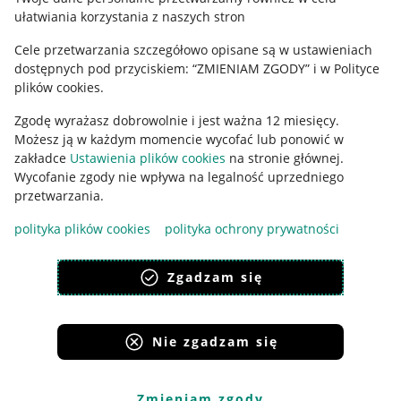
ułatwiania korzystania z naszych stron
Ustawienia plików "cookies"
Cele przetwarzania szczegółowo opisane są w ustawieniach
Udostępnianie lokalizacji
dostępnych pod przyciskiem: “ZMIENIAM ZGODY” i w Polityce
Informacje dla Aktu o Usługach Cyfrowych
plików cookies.
Zgodę wyrażasz dobrowolnie i jest ważna 12 miesięcy.
Pobierz aplikację
Możesz ją w każdym momencie wycofać lub ponowić w
zakładce
Ustawienia plików cookies
na stronie głównej.
Wycofanie zgody nie wpływa na legalność uprzedniego
przetwarzania.
polityka plików cookies
polityka ochrony prywatności
Zgadzam się
Nie zgadzam się
Korzystanie z serwisu oznacza akceptację
regulaminu
.
Zmieniam zgody