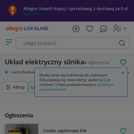
Allegro Smart! Kupuj i sprzedawaj z dostawą za 0 zł
Sprawdź »
Otwórz menu z kategoriami
szukaj
Układ elektryczny silnika
4
ogłoszenia
POL
Części samochodowe
Układ elektryczny, zapłon
Układ elektryczny silnika
Zamkn
Dodaj swoje wyszukiwania do ulubionych.
Gdy pojawią się nowe oferty, wyślemy Ci je
mailowo. Ustaw powiadomienia w
ulubionych
Filtruj
Łosice, Mazowieckie, +0 km
wyszukiwaniach
.
Ogłoszenia
Cewka zapłonowa KIA
OBSE