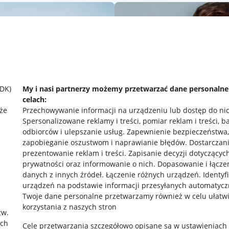
SDK)
My i nasi partnerzy możemy przetwarzać dane personaln
celach:
że
Przechowywanie informacji na urządzeniu lub dostęp do ni
Spersonalizowane reklamy i treści, pomiar reklam i treści, b
odbiorców i ulepszanie usług
.
Zapewnienie bezpieczeństwa,
zapobieganie oszustwom i naprawianie błędów
.
Dostarczani
prezentowanie reklam i treści
.
Zapisanie decyzji dotyczącyc
prywatności oraz informowanie o nich
.
Dopasowanie i łącze
danych z innych źródeł
.
Łączenie różnych urządzeń
.
Identyf
rawne
Pobierz aplikację
urządzeń na podstawie informacji przesyłanych automatycz
Twoje dane personalne przetwarzamy również w celu ułatw
korzystania z naszych stron
zw.
ach
 "cookies"
Cele przetwarzania szczegółowo opisane są w ustawieniach