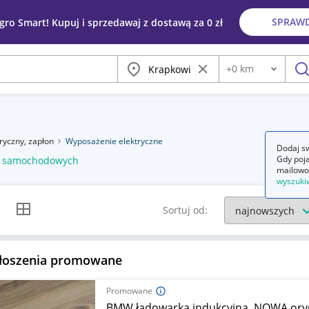
SPRAW
egro Smart! Kupuj i sprzedawaj z dostawą za 0 zł
Miasto
Wyczyść frazę
+
0
km
Odległość
szu
tryczny, zapłon
Wyposażenie elektryczne
Dodaj sw
Gdy poja
ów samochodowych
mailowo
wyszuki
k listy
Widok siatki
Sortuj od:
łoszenia promowane
Promowane
BMW ładowarka indukcyjna. NOWA oryg