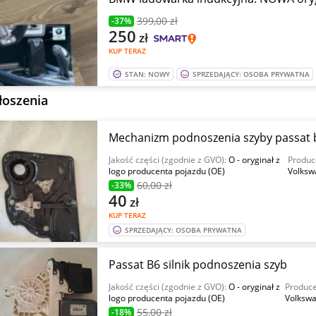
399
,00 zł
-37%
250
zł
KUP TERAZ
STAN: NOWY
SPRZEDAJĄCY: OSOBA PRYWATNA
łoszenia
Mechanizm podnoszenia szyby passat 
Jakość części (zgodnie z GVO):
O - oryginał z
Produc
logo producenta pojazdu (OE)
Volksw
60
,00 zł
-33%
40
zł
KUP TERAZ
SPRZEDAJĄCY: OSOBA PRYWATNA
Passat B6 silnik podnoszenia szyb
Jakość części (zgodnie z GVO):
O - oryginał z
Produce
logo producenta pojazdu (OE)
Volksw
55
,00 zł
-18%