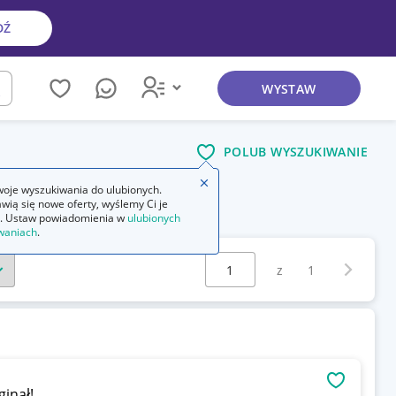
DŹ
WYSTAW
kaj
POLUB WYSZUKIWANIE
Zamknij wskazówkę
oje wyszukiwania do ulubionych.
wią się nowe oferty, wyślemy Ci je
. Ustaw powiadomienia w
ulubionych
waniach
.
Wybierz stronę:
Następna 
z
1
OBSERWU
inał!