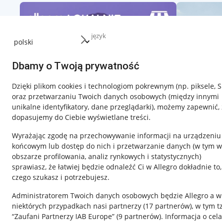
język
Dbamy o Twoją prywatność
Dzięki plikom cookies i technologiom pokrewnym
(np. piksele, 
oraz przetwarzaniu Twoich danych osobowych
(między innymi
unikalne identyfikatory, dane przeglądarki)
, możemy zapewnić, 
dopasujemy do Ciebie wyświetlane treści.
Wyrażając zgodę na przechowywanie informacji na urządzeniu
końcowym lub dostęp do nich i przetwarzanie danych (w tym w
obszarze profilowania, analiz rynkowych i statystycznych)
sprawiasz, że łatwiej będzie odnaleźć Ci w Allegro dokładnie to,
czego szukasz i potrzebujesz.
Przydatne informacje
Informacje p
Administratorem Twoich danych osobowych będzie Allegro a w
Jak to działa
Regulamin
niektórych przypadkach nasi partnerzy (
17
partnerów
), w tym t
“Zaufani Partnerzy IAB Europe” (
9
partnerów
). Informacja o cel
Napisz do nas
Polityka plików