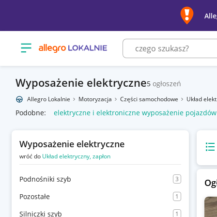
All
Otwórz menu z kategoriami
Wyposażenie elektryczne
5
ogłoszeń
Allegro Lokalnie
Motoryzacja
Części samochodowe
Układ elek
Podobne:
elektryczne i elektroniczne wyposażenie pojazd
Wyposażenie elektryczne
Wido
wróć do
Układ elektryczny, zapłon
Podnośniki szyb
3
Og
Pozostałe
1
Silniczki szyb
1