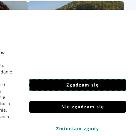
e w
ch
.
adanie
e i
Zgadzam się
h
nie
ikacja
Nie zgadzam się
nie
.
iania
Zmieniam zgody