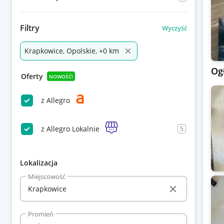
Filtry
Wyczyść
Krapkowice, Opolskie, +0 km
Og
Oferty
NOWOŚĆ!
z Allegro
z Allegro Lokalnie
5
Lokalizacja
Miejscowość
Promień