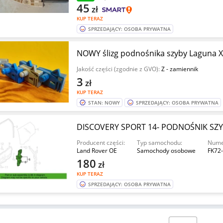
45
zł
KUP TERAZ
SPRZEDAJĄCY: OSOBA PRYWATNA
NOWY ślizg podnośnika szyby Laguna X
Jakość części (zgodnie z GVO):
Z - zamiennik
3
zł
KUP TERAZ
STAN: NOWY
SPRZEDAJĄCY: OSOBA PRYWATNA
DISCOVERY SPORT 14- PODNOŚNIK SZYB
Producent części:
Typ samochodu:
Numer
Land Rover OE
Samochody osobowe
FK72
180
zł
KUP TERAZ
SPRZEDAJĄCY: OSOBA PRYWATNA
Wybierz stronę: