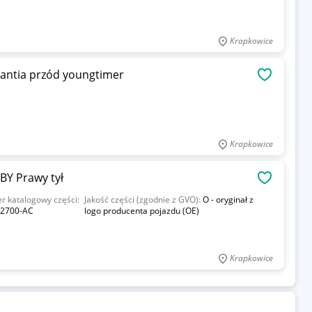
Krapkowice
antia przód youngtimer
OBSERWU
Krapkowice
Y Prawy tył
OBSERWU
 katalogowy części:
Jakość części (zgodnie z GVO):
O - oryginał z
-2700-AC
logo producenta pojazdu (OE)
Krapkowice