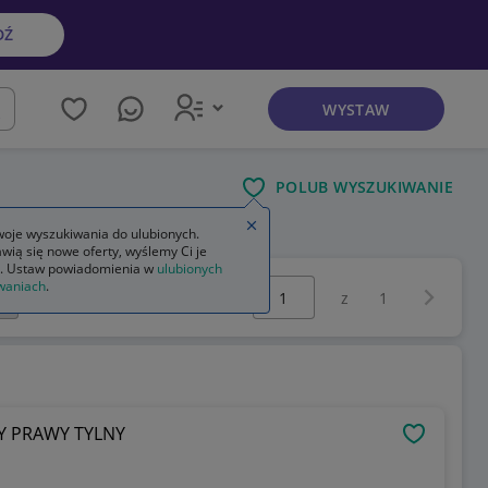
DŹ
WYSTAW
kaj
POLUB WYSZUKIWANIE
Zamknij wskazówkę
oje wyszukiwania do ulubionych.
wią się nowe oferty, wyślemy Ci je
. Ustaw powiadomienia w
ulubionych
Wybierz stronę:
waniach
.
Następna 
z
1
Y PRAWY TYLNY
OBSERWU