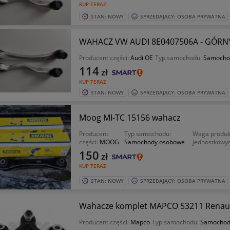
KUP TERAZ
STAN: NOWY
SPRZEDAJĄCY: OSOBA PRYWATNA
WAHACZ VW AUDI 8E0407506A - GÓRN
Producent części:
Audi OE
Typ samochodu:
Samocho
114
zł
KUP TERAZ
STAN: NOWY
SPRZEDAJĄCY: OSOBA PRYWATNA
Moog MI-TC 15156 wahacz
Producent
Typ samochodu:
Waga produk
części:
MOOG
Samochody osobowe
jednostkowy
150
zł
KUP TERAZ
STAN: NOWY
SPRZEDAJĄCY: OSOBA PRYWATNA
Wahacze komplet MAPCO 53211 Renaul
Producent części:
Mapco
Typ samochodu:
Samochod