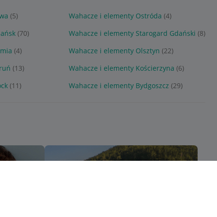
awa
(5)
Wahacze i elementy Ostróda
(4)
dańsk
(70)
Wahacze i elementy Starogard Gdański
(8)
umia
(4)
Wahacze i elementy Olsztyn
(22)
ruń
(13)
Wahacze i elementy Kościerzyna
(6)
ock
(11)
Wahacze i elementy Bydgoszcz
(29)