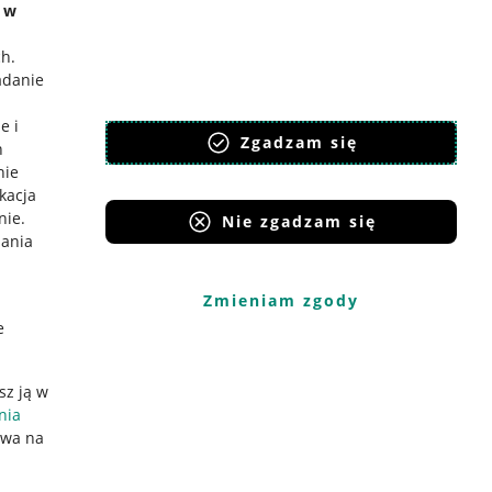
e w
ch
.
adanie
e i
Zgadzam się
h
nie
ikacja
nie
.
Nie zgadzam się
iania
Zmieniam zgody
e
sz ją w
nia
ywa na