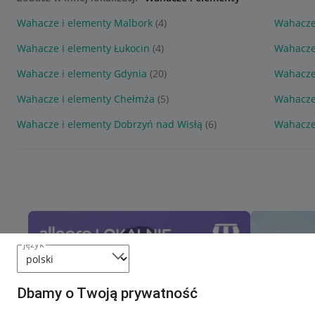
Wahacze i elementy Malbork
(4)
Wahacze
Wahacze i elementy Łukocin
(4)
Wahacze
Wahacze i elementy Gdynia
(20)
Wahacze
Wahacze i elementy Chełmża
(5)
Wahacze
Wahacze i elementy Dobrzyń nad Wisłą
(6)
Wahacze
język
Dbamy o Twoją prywatność