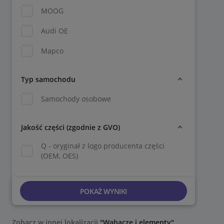
MOOG
Audi OE
Mapco
Typ samochodu
Samochody osobowe
Jakość części (zgodnie z GVO)
Q - oryginał z logo producenta części
(OEM, OES)
POKAŻ WYNIKI
Zobacz w innej lokalizacji
"Wahacze i elementy"