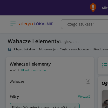
All
Otwórz menu z kategoriami
Wahacze i elementy
4
ogłoszenia
Allegro Lokalnie
Motoryzacja
Części samochodowe
Układ zawi
Wahacze i elementy
Wido
wróć do
Układ zawieszenia
Wahacze
4
Og
Filtry
Wyczyść
Elbląg, Warmińsko-mazurskie, +0 km