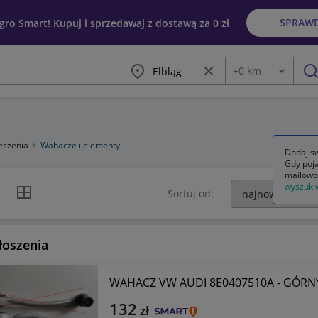
SPRAW
egro Smart! Kupuj i sprzedawaj z dostawą za 0 zł
Miasto
Wyczyść frazę
+
0
km
Odległość
szu
eszenia
Wahacze i elementy
Dodaj sw
Gdy poja
mailowo
wyszuki
k listy
Widok siatki
Sortuj od:
łoszenia
WAHACZ VW AUDI 8E0407510A - GÓRN
132
zł