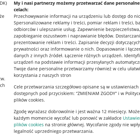
SDK)
My i nasi partnerzy możemy przetwarzać dane personaln
celach:
że
Przechowywanie informacji na urządzeniu lub dostęp do ni
Spersonalizowane reklamy i treści, pomiar reklam i treści, b
odbiorców i ulepszanie usług
.
Zapewnienie bezpieczeństwa,
zapobieganie oszustwom i naprawianie błędów
.
Dostarczani
prezentowanie reklam i treści
.
Zapisanie decyzji dotyczącyc
prywatności oraz informowanie o nich
.
Dopasowanie i łącze
danych z innych źródeł
.
Łączenie różnych urządzeń
.
Identyf
urządzeń na podstawie informacji przesyłanych automatycz
rawne
Pobierz aplikację
Twoje dane personalne przetwarzamy również w celu ułatw
korzystania z naszych stron
zw.
ach
Cele przetwarzania szczegółowo opisane są w ustawieniach
 "cookies"
dostępnych pod przyciskiem: “ZMIENIAM ZGODY” i w Polityc
plików cookies.
ów "cookies"
Zgodę wyrażasz dobrowolnie i jest ważna 12 miesięcy. Może
okalizacji
każdym momencie wycofać lub ponowić w zakładce
Ustawie
 Aktu o Usługach Cyfrowych
plików cookies
na stronie głównej. Wycofanie zgody nie wpł
legalność uprzedniego przetwarzania.