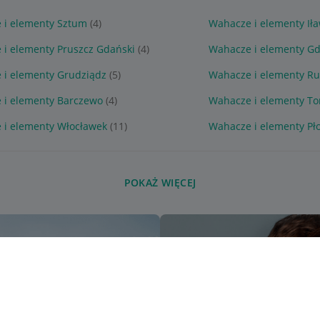
 i elementy Sztum
(4)
Wahacze i elementy Ił
 i elementy Pruszcz Gdański
(4)
Wahacze i elementy G
 i elementy Grudziądz
(5)
Wahacze i elementy R
 i elementy Barczewo
(4)
Wahacze i elementy To
 i elementy Włocławek
(11)
Wahacze i elementy Pł
POKAŻ WIĘCEJ