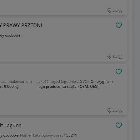
Elbląg
Y PRAWY PRZEDNI
OBSERWU
dy osobowe
Elbląg
OBSERWU
tu z opakowaniem
Jakość części (zgodnie z GVO):
Q - oryginał z
m:
9.000 kg
logo producenta części (OEM, OES)
Elbląg
t Laguna
OBSERWU
y osobowe
Numer katalogowy części:
53211