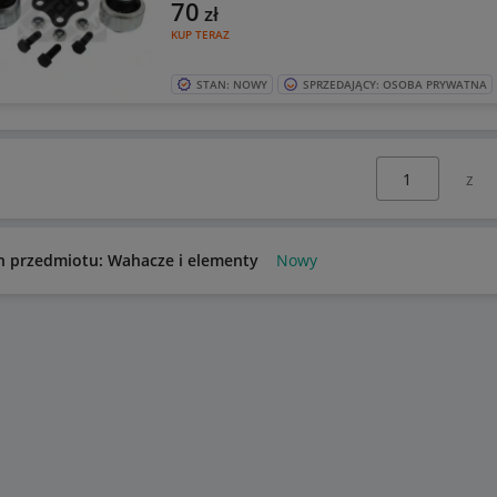
70
zł
KUP TERAZ
STAN: NOWY
SPRZEDAJĄCY: OSOBA PRYWATNA
Wybierz stronę:
n przedmiotu: Wahacze i elementy
Nowy