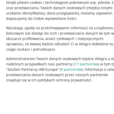
Dzięki plikom cookies i technologiom pokrewnym
(np. piksele, 
oraz przetwarzaniu Twoich danych osobowych
(między innymi
unikalne identyfikatory, dane przeglądarki)
, możemy zapewnić, 
dopasujemy do Ciebie wyświetlane treści.
Wyrażając zgodę na przechowywanie informacji na urządzeniu
końcowym lub dostęp do nich i przetwarzanie danych (w tym w
obszarze profilowania, analiz rynkowych i statystycznych)
sprawiasz, że łatwiej będzie odnaleźć Ci w Allegro dokładnie to,
czego szukasz i potrzebujesz.
Przydatne informacje
Informacje p
Administratorem Twoich danych osobowych będzie Allegro a w
niektórych przypadkach nasi partnerzy (
17
partnerów
), w tym t
Jak to działa
Regulamin
“Zaufani Partnerzy IAB Europe” (
9
partnerów
). Informacja o cel
Napisz do nas
Polityka plików
przetwarzania danych osobowych przez naszych partnerów
znajduje się w ich politykach ochrony prywatności.
Allegro Gadane dla sprzedających
Ustawienia plik
Allegro Gadane dla kupujących
Udostępnianie l
Mapa miejscowości
Informacje dla