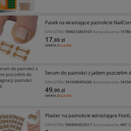
Pasek na wrastające paznokcie NailCor
EAN (GTIN):
5906214843103
Kod producenta:
15786
17
,89
zł
OFERTA Z
ALLEGRO
Serum do paznokci z jadem pszczelim d
EAN (GTIN):
5410496454266
Kod producenta:
54104
49
,90
zł
OFERTA Z
ALLEGRO
Plaster na paznokcie wzrastające FootL
EAN (GTIN):
5904063633517
Kod producenta:
N67
M