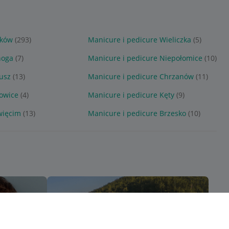
aków
(293)
Manicure i pedicure Wieliczka
(5)
noga
(7)
Manicure i pedicure Niepołomice
(10)
usz
(13)
Manicure i pedicure Chrzanów
(11)
owice
(4)
Manicure i pedicure Kęty
(9)
więcim
(13)
Manicure i pedicure Brzesko
(10)