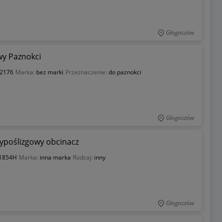
Głogoczów
wy Paznokci
2176
Marka:
bez marki
Przeznaczenie:
do paznokci
Głogoczów
typoślizgowy obcinacz
1854H
Marka:
inna marka
Rodzaj:
inny
Głogoczów