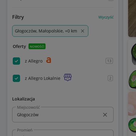
Filtry
Wyczyść
Głogoczów, Małopolskie, +0 km
Oferty
NOWOŚĆ!
z Allegro
13
z Allegro Lokalnie
2
Lokalizacja
Miejscowość
Promień