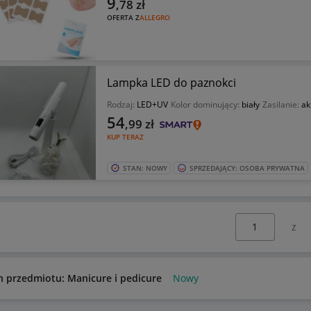
9
,78
zł
OFERTA Z
ALLEGRO
Lampka LED do paznokci
Rodzaj:
LED+UV
Kolor dominujący:
biały
Zasilanie:
ak
54
,99
zł
KUP TERAZ
STAN: NOWY
SPRZEDAJĄCY: OSOBA PRYWATNA
Wybierz stronę:
n przedmiotu: Manicure i pedicure
Nowy