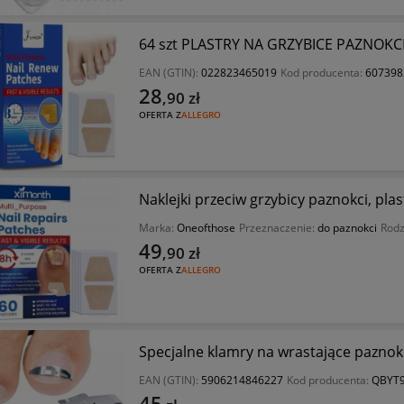
64 szt PLASTRY NA GRZYBICE PAZNOKCI 
EAN (GTIN):
022823465019
Kod producenta:
607398
28
,90
zł
OFERTA Z
ALLEGRO
Naklejki przeciw grzybicy paznokci, plas
Marka:
Oneofthose
Przeznaczenie:
do paznokci
Rodz
49
,90
zł
OFERTA Z
ALLEGRO
Specjalne klamry na wrastające paznokc
EAN (GTIN):
5906214846227
Kod producenta:
QBYT
45