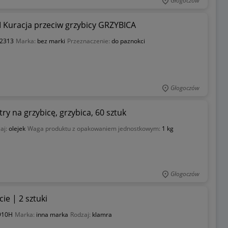
Głogoczów
Kuracja przeciw grzybicy GRZYBICA
2313
Marka:
bez marki
Przeznaczenie:
do paznokci
Głogoczów
try na grzybicę, grzybica, 60 sztuk
aj:
olejek
Waga produktu z opakowaniem jednostkowym:
1 kg
Głogoczów
ie | 2 sztuki
910H
Marka:
inna marka
Rodzaj:
klamra