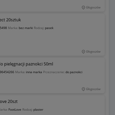
Głogoczów
ect 20sztuk
5498
Marka:
bez marki
Rodzaj:
pasek
Głogoczów
o pielęgnacji paznokci 50ml
96454266
Marka:
inna marka
Przeznaczenie:
do paznokci
Głogoczów
ove 20szt
arka:
FootLove
Rodzaj:
plaster