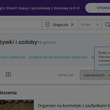
SPRAW
egro Smart! Kupuj i sprzedawaj z dostawą za 0 zł
Miasto
Wyczyść frazę
+
0
km
Odległość
szu
dżywki i ozdoby
15
ogłoszeń
Dodaj sw
Gdy poja
cure i pedicure
przyborniki do manicure i pedicure
zestaw do 
mailowo
wyszuki
k listy
Widok siatki
Sortuj od:
łoszenia
Organizer na kosmetyki z szufladkami 