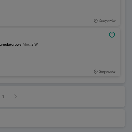
Głogoczów
OBSERWU
umulatorowe
Moc:
3 W
Głogoczów
Następna strona
z
1