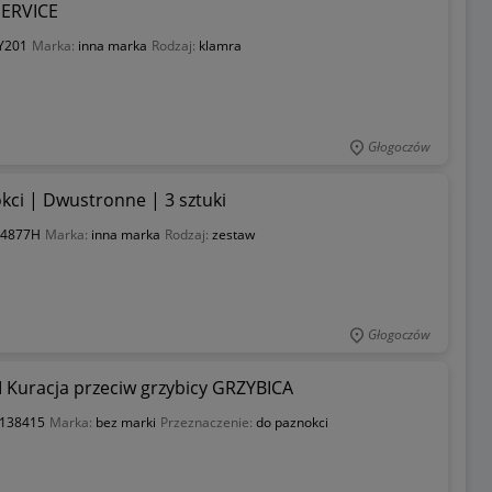
SERVICE
UY201
Marka:
inna marka
Rodzaj:
klamra
Głogoczów
kci | Dwustronne | 3 sztuki
14877H
Marka:
inna marka
Rodzaj:
zestaw
Głogoczów
Kuracja przeciw grzybicy GRZYBICA
138415
Marka:
bez marki
Przeznaczenie:
do paznokci