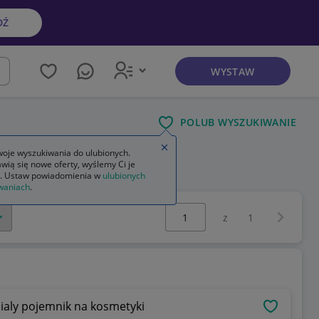
DŹ
WYSTAW
kaj
POLUB WYSZUKIWANIE
Zamknij wskazówkę
oje wyszukiwania do ulubionych.
wią się nowe oferty, wyślemy Ci je
manicure i pedicure dla mężczyzn
. Ustaw powiadomienia w
ulubionych
waniach
.
Wybierz stronę:
Następna 
z
1
bialy pojemnik na kosmetyki
OBSERWU