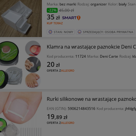
Marka:
bez marki
Rodzaj:
organizer
Kolor:
biały
Stan
45
,00 zł
-22%
35
zł
KUP TERAZ
STAN: NOWY
SPRZEDAJĄCY: OSOBA PRYWATNA
Klamra na wrastające paznokcie Deni C
Kod producenta:
11724
Marka:
Deni Carte
Rodzaj:
k
20
zł
OFERTA Z
ALLEGRO
Rurki silikonowe na wrastające paznokc
EAN (GTIN):
5906214843516
Kod producenta:
jhfdg
19
,89
zł
OFERTA Z
ALLEGRO