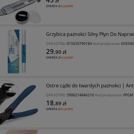
zł
OFERTA Z
ALLEGRO
Grzybica paznokci Silny Płyn Do Napra
EAN (GTIN):
015029790184
Kod producenta:
659340
29
,90
zł
OFERTA Z
ALLEGRO
Ostre cążki do twardych paznokci | An
EAN (GTIN):
5906214846210
Kod producenta:
PFGM
18
,89
zł
OFERTA Z
ALLEGRO