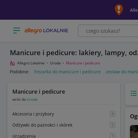
All
Otwórz menu z kategoriami
Manicure i pedicure: lakiery, lampy, o
Allegro Lokalnie
Uroda
Manicure i pedicure
Podobne:
frezarka do manicure i pedicure
zestaw do mani
Manicure i pedicure
Wido
wróć do
Uroda
Akcesoria i przybory
9
Og
Odżywki do paznokci i skórek
5
Urządzenia
1