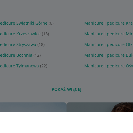
edicure Świątniki Górne
(6)
Manicure i pedicure Kr
pedicure Krzeszowice
(13)
Manicure i pedicure Mi
pedicure Stryszawa
(18)
Manicure i pedicure Olk
pedicure Bochnia
(12)
Manicure i pedicure Bul
pedicure Tylmanowa
(22)
Manicure i pedicure Oś
POKAŻ WIĘCEJ