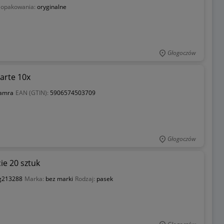
 opakowania:
oryginalne
Głogoczów
arte 10x
lamra
EAN (GTIN):
5906574503709
Głogoczów
ie 20 sztuk
fg213288
Marka:
bez marki
Rodzaj:
pasek