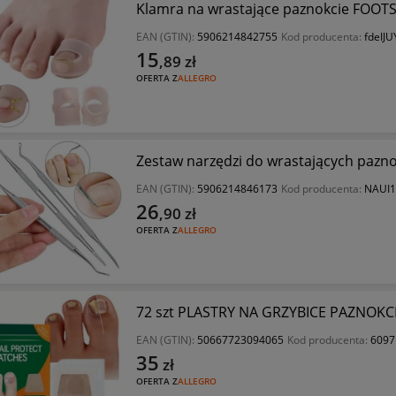
Klamra na wrastające paznokcie FOOT
EAN (GTIN):
5906214842755
Kod producenta:
fdeIJ
15
,89
zł
OFERTA Z
ALLEGRO
Zestaw narzędzi do wrastających pazno
EAN (GTIN):
5906214846173
Kod producenta:
NAUI
26
,90
zł
OFERTA Z
ALLEGRO
72 szt PLASTRY NA GRZYBICE PAZNOKCI 
EAN (GTIN):
50667723094065
Kod producenta:
6097
35
zł
OFERTA Z
ALLEGRO