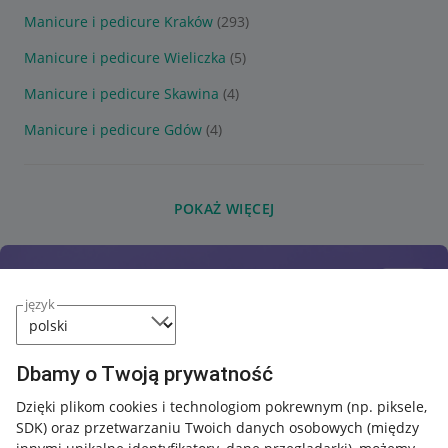
Manicure i pedicure Kraków
(293)
Manicure i pedicure Wieliczka
(5)
Manicure i pedicure Skawina
(4)
Manicure i pedicure Gdów
(4)
POKAŻ WIĘCEJ
język
Dbamy o Twoją prywatność
Dzięki plikom cookies i technologiom pokrewnym
(np. piksele,
SDK)
oraz przetwarzaniu Twoich danych osobowych
(między