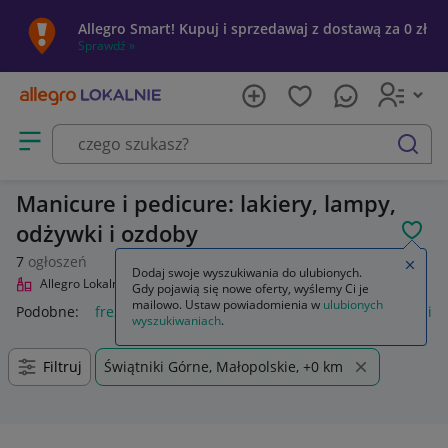
Allegro Smart! Kupuj i sprzedawaj z dostawą za 0 zł
Sprawdź »
Otwórz menu z kategoriami
szukaj
Manicure i pedicure: lakiery, lampy,
odżywki i ozdoby
POL
7
ogłoszeń
Zamkn
Dodaj swoje wyszukiwania do ulubionych.
Allegro Lokalnie
Uroda
Manicure i pedicure
Gdy pojawią się nowe oferty, wyślemy Ci je
mailowo. Ustaw powiadomienia w
ulubionych
Podobne:
frezarka do manicure i pedicure
zestaw do manicu
wyszukiwaniach
.
Filtruj
Świątniki Górne, Małopolskie, +0 km