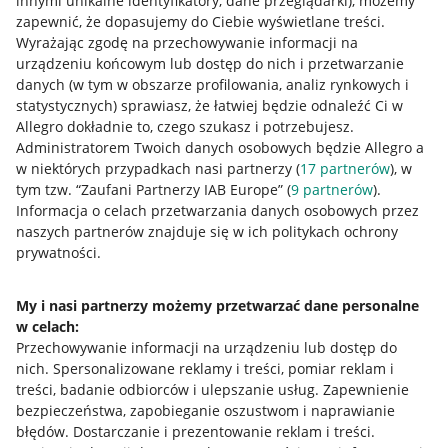
innymi unikalne identyfikatory, dane przeglądarki)
, możemy
zapewnić, że dopasujemy do Ciebie wyświetlane treści.
Wyrażając zgodę na przechowywanie informacji na
urządzeniu końcowym lub dostęp do nich i przetwarzanie
danych (w tym w obszarze profilowania, analiz rynkowych i
statystycznych) sprawiasz, że łatwiej będzie odnaleźć Ci w
Allegro dokładnie to, czego szukasz i potrzebujesz.
Administratorem Twoich danych osobowych będzie Allegro a
w niektórych przypadkach nasi partnerzy (
17
partnerów
), w
tym tzw. “Zaufani Partnerzy IAB Europe” (
9
partnerów
).
Przydatne informacje
Informacja o celach przetwarzania danych osobowych przez
naszych partnerów znajduje się w ich politykach ochrony
prywatności.
Jak to działa
Napisz do nas
My i nasi partnerzy możemy przetwarzać dane personalne
w celach:
Allegro Gadane dla sprzedających
Przechowywanie informacji na urządzeniu lub dostęp do
Allegro Gadane dla kupujących
nich
.
Spersonalizowane reklamy i treści, pomiar reklam i
treści, badanie odbiorców i ulepszanie usług
.
Zapewnienie
Mapa miejscowości
bezpieczeństwa, zapobieganie oszustwom i naprawianie
błędów
.
Dostarczanie i prezentowanie reklam i treści
.
Informacje prawne