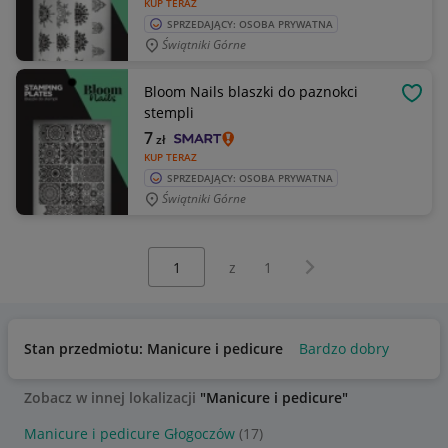
KUP TERAZ
SPRZEDAJĄCY: OSOBA PRYWATNA
Świątniki Górne
Bloom Nails blaszki do paznokci
OBSE
stempli
7
zł
KUP TERAZ
SPRZEDAJĄCY: OSOBA PRYWATNA
Świątniki Górne
Wybierz stronę:
Następna strona
z
1
Stan przedmiotu: Manicure i pedicure
Bardzo dobry
Zobacz w innej lokalizacji
"Manicure i pedicure"
Manicure i pedicure Głogoczów
(17)