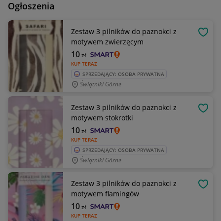
Ogłoszenia
Zestaw 3 pilników do paznokci z
OBSE
motywem zwierzęcym
10
zł
KUP TERAZ
SPRZEDAJĄCY: OSOBA PRYWATNA
Świątniki Górne
Zestaw 3 pilników do paznokci z
OBSE
motywem stokrotki
10
zł
KUP TERAZ
SPRZEDAJĄCY: OSOBA PRYWATNA
Świątniki Górne
Zestaw 3 pilników do paznokci z
OBSE
motywem flamingów
10
zł
KUP TERAZ