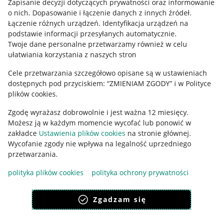
Zapisanie decyzji dotyczących prywatności oraz informowanie
o nich
.
Dopasowanie i łączenie danych z innych źródeł
.
Regulamin
Łączenie różnych urządzeń
.
Identyfikacja urządzeń na
podstawie informacji przesyłanych automatycznie
.
Polityka plików "cookies"
Twoje dane personalne przetwarzamy również w celu
ułatwiania korzystania z naszych stron
Ustawienia plików "cookies"
Cele przetwarzania szczegółowo opisane są w ustawieniach
Udostępnianie lokalizacji
dostępnych pod przyciskiem: “ZMIENIAM ZGODY” i w Polityce
Informacje dla Aktu o Usługach Cyfrowych
plików cookies.
Zgodę wyrażasz dobrowolnie i jest ważna 12 miesięcy.
Pobierz aplikację
Możesz ją w każdym momencie wycofać lub ponowić w
zakładce
Ustawienia plików cookies
na stronie głównej.
Wycofanie zgody nie wpływa na legalność uprzedniego
przetwarzania.
polityka plików cookies
polityka ochrony prywatności
Zgadzam się