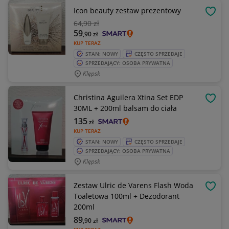
Icon beauty zestaw prezentowy
OBSE
64
,90 zł
59
,90
zł
KUP TERAZ
STAN: NOWY
CZĘSTO SPRZEDAJE
SPRZEDAJĄCY: OSOBA PRYWATNA
Klępsk
Christina Aguilera Xtina Set EDP
OBSE
30ML + 200ml balsam do ciała
135
zł
KUP TERAZ
STAN: NOWY
CZĘSTO SPRZEDAJE
SPRZEDAJĄCY: OSOBA PRYWATNA
Klępsk
Zestaw Ulric de Varens Flash Woda
OBSE
Toaletowa 100ml + Dezodorant
200ml
89
,90
zł