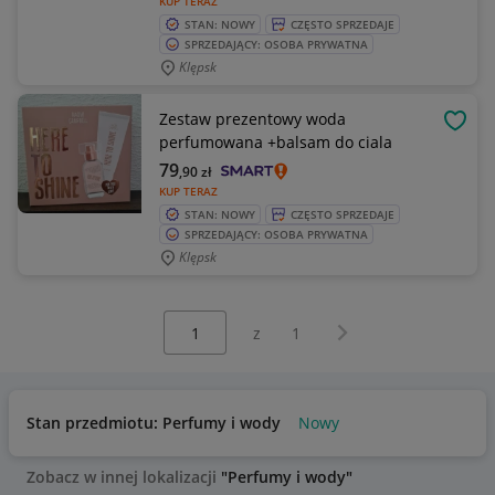
KUP TERAZ
STAN: NOWY
CZĘSTO SPRZEDAJE
SPRZEDAJĄCY: OSOBA PRYWATNA
Klępsk
Zestaw prezentowy woda
OBSE
perfumowana +balsam do ciala
79
,90
zł
KUP TERAZ
STAN: NOWY
CZĘSTO SPRZEDAJE
SPRZEDAJĄCY: OSOBA PRYWATNA
Klępsk
Wybierz stronę:
Następna strona
z
1
Stan przedmiotu: Perfumy i wody
Nowy
Zobacz w innej lokalizacji
"Perfumy i wody"