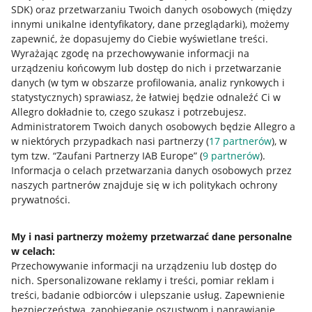
SDK)
oraz przetwarzaniu Twoich danych osobowych
(między
innymi unikalne identyfikatory, dane przeglądarki)
, możemy
zapewnić, że dopasujemy do Ciebie wyświetlane treści.
Wyrażając zgodę na przechowywanie informacji na
urządzeniu końcowym lub dostęp do nich i przetwarzanie
danych (w tym w obszarze profilowania, analiz rynkowych i
statystycznych) sprawiasz, że łatwiej będzie odnaleźć Ci w
Allegro dokładnie to, czego szukasz i potrzebujesz.
Administratorem Twoich danych osobowych będzie Allegro a
w niektórych przypadkach nasi partnerzy (
17
partnerów
), w
tym tzw. “Zaufani Partnerzy IAB Europe” (
9
partnerów
).
Przydatne informacje
Informacja o celach przetwarzania danych osobowych przez
naszych partnerów znajduje się w ich politykach ochrony
prywatności.
Jak to działa
Napisz do nas
My i nasi partnerzy możemy przetwarzać dane personalne
w celach:
Allegro Gadane dla sprzedających
Przechowywanie informacji na urządzeniu lub dostęp do
Allegro Gadane dla kupujących
nich
.
Spersonalizowane reklamy i treści, pomiar reklam i
treści, badanie odbiorców i ulepszanie usług
.
Zapewnienie
Mapa miejscowości
bezpieczeństwa, zapobieganie oszustwom i naprawianie