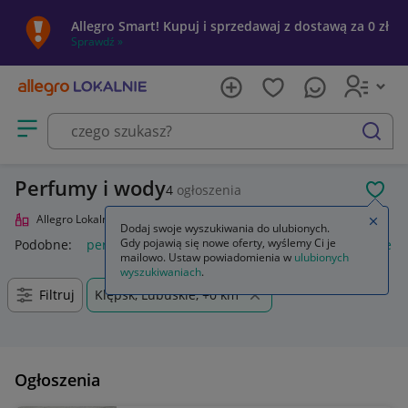
Allegro Smart! Kupuj i sprzedawaj z dostawą za 0 zł
Sprawdź »
Otwórz menu z kategoriami
szukaj
Perfumy i wody
4
ogłoszenia
POL
Allegro Lokalnie
Uroda
Perfumy i wody
Zamkn
Dodaj swoje wyszukiwania do ulubionych.
Gdy pojawią się nowe oferty, wyślemy Ci je
Podobne:
perfumy i wody perfumowane
perfumy damskie in
mailowo. Ustaw powiadomienia w
ulubionych
wyszukiwaniach
.
Filtruj
Klępsk, Lubuskie, +0 km
Ogłoszenia