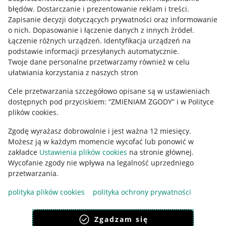
błędów
.
Dostarczanie i prezentowanie reklam i treści
.
Informacje prawne
Zapisanie decyzji dotyczących prywatności oraz informowanie
o nich
.
Dopasowanie i łączenie danych z innych źródeł
.
Regulamin
Łączenie różnych urządzeń
.
Identyfikacja urządzeń na
podstawie informacji przesyłanych automatycznie
.
Polityka plików "cookies"
Twoje dane personalne przetwarzamy również w celu
ułatwiania korzystania z naszych stron
Ustawienia plików "cookies"
Cele przetwarzania szczegółowo opisane są w ustawieniach
Udostępnianie lokalizacji
dostępnych pod przyciskiem: “ZMIENIAM ZGODY” i w Polityce
Informacje dla Aktu o Usługach Cyfrowych
plików cookies.
Zgodę wyrażasz dobrowolnie i jest ważna 12 miesięcy.
Pobierz aplikację
Możesz ją w każdym momencie wycofać lub ponowić w
zakładce
Ustawienia plików cookies
na stronie głównej.
Wycofanie zgody nie wpływa na legalność uprzedniego
przetwarzania.
polityka plików cookies
polityka ochrony prywatności
Zgadzam się