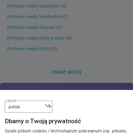
Perfumy i wody Sulechów
(18)
Perfumy i wody Świebodzin
(7)
Perfumy i wody Zbąszyń
(7)
Perfumy i wody Zielona Góra
(80)
Perfumy i wody Odra
(33)
POKAŻ WIĘCEJ
język
Dbamy o Twoją prywatność
Dzięki plikom cookies i technologiom pokrewnym
(np. piksele,