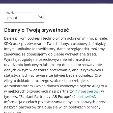
język
Dbamy o Twoją prywatność
Dzięki plikom cookies i technologiom pokrewnym
(np. piksele,
SDK)
oraz przetwarzaniu Twoich danych osobowych
(między
innymi unikalne identyfikatory, dane przeglądarki)
, możemy
zapewnić, że dopasujemy do Ciebie wyświetlane treści.
Wyrażając zgodę na przechowywanie informacji na
urządzeniu końcowym lub dostęp do nich i przetwarzanie
danych (w tym w obszarze profilowania, analiz rynkowych i
statystycznych) sprawiasz, że łatwiej będzie odnaleźć Ci w
Allegro dokładnie to, czego szukasz i potrzebujesz.
Administratorem Twoich danych osobowych będzie Allegro a
w niektórych przypadkach nasi partnerzy (
17
partnerów
), w
tym tzw. “Zaufani Partnerzy IAB Europe” (
9
partnerów
).
Przydatne informacje
Informacja o celach przetwarzania danych osobowych przez
naszych partnerów znajduje się w ich politykach ochrony
prywatności.
Jak to działa