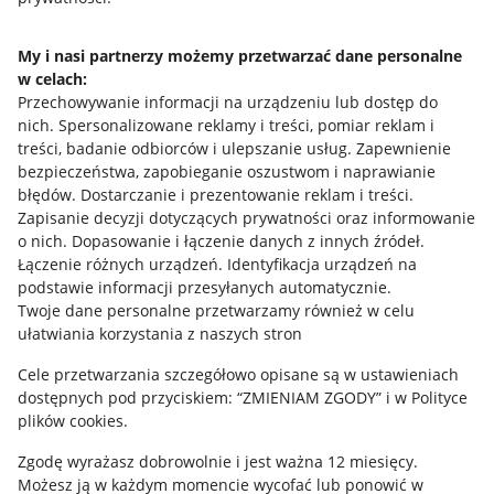
Napisz do nas
My i nasi partnerzy możemy przetwarzać dane personalne
w celach:
Allegro Gadane dla sprzedających
Przechowywanie informacji na urządzeniu lub dostęp do
Allegro Gadane dla kupujących
nich
.
Spersonalizowane reklamy i treści, pomiar reklam i
treści, badanie odbiorców i ulepszanie usług
.
Zapewnienie
Mapa miejscowości
bezpieczeństwa, zapobieganie oszustwom i naprawianie
błędów
.
Dostarczanie i prezentowanie reklam i treści
.
Informacje prawne
Zapisanie decyzji dotyczących prywatności oraz informowanie
o nich
.
Dopasowanie i łączenie danych z innych źródeł
.
Regulamin
Łączenie różnych urządzeń
.
Identyfikacja urządzeń na
podstawie informacji przesyłanych automatycznie
.
Polityka plików "cookies"
Twoje dane personalne przetwarzamy również w celu
ułatwiania korzystania z naszych stron
Ustawienia plików "cookies"
Cele przetwarzania szczegółowo opisane są w ustawieniach
Udostępnianie lokalizacji
dostępnych pod przyciskiem: “ZMIENIAM ZGODY” i w Polityce
Informacje dla Aktu o Usługach Cyfrowych
plików cookies.
Zgodę wyrażasz dobrowolnie i jest ważna 12 miesięcy.
Pobierz aplikację
Możesz ją w każdym momencie wycofać lub ponowić w