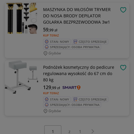
MASZYNKA DO WŁOSÓW TRYMER
OBSE
DO NOSA BRODY DEPILATOR
GOLARKA BEZPRZEWODOWA 3w1
59
,99
zł
KUP TERAZ
STAN: NOWY
CZĘSTO SPRZEDAJE
SPRZEDAJĄCY: OSOBA PRYWATNA
Grybów
Podnóżek kosmetyczny do pedicure
OBSE
regulowana wysokość do 67 cm do
80 kg
129
,99
zł
KUP TERAZ
STAN: NOWY
CZĘSTO SPRZEDAJE
SPRZEDAJĄCY: OSOBA PRYWATNA
Grybów
Wybierz stronę:
Następna strona
z
1