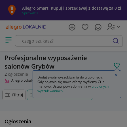
Allegro Smart! Kupuj i sprzedawaj z dostawą za 0 zł
Sprawdź »
Otwórz menu z kategoriami
szukaj
Profesjonalne wyposażenie
salonów Grybów
POL
2
ogłoszenia
Zamkn
Dodaj swoje wyszukiwania do ulubionych.
Allegro Lokalnie
Uroda
Profesjonalne wyposażenie salonów
Gdy pojawią się nowe oferty, wyślemy Ci je
mailowo. Ustaw powiadomienia w
ulubionych
wyszukiwaniach
.
Filtruj
Grybów, Małopolskie, +0 km
Ogłoszenia