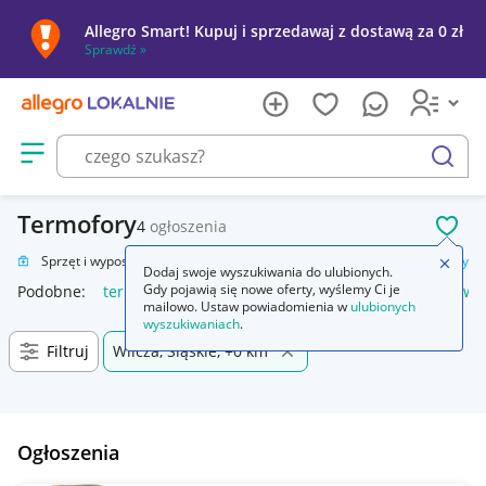
Allegro Smart! Kupuj i sprzedawaj z dostawą za 0 zł
Sprawdź »
Otwórz menu z kategoriami
szukaj
Termofory
4
ogłoszenia
POL
owie
Sprzęt i wyposażenie medyczne
Urządzenia medyczne
Termofory
Zamkn
Dodaj swoje wyszukiwania do ulubionych.
Gdy pojawią się nowe oferty, wyślemy Ci je
Podobne:
termofor
termofor z pestek wiśni
termofor na wo
mailowo. Ustaw powiadomienia w
ulubionych
wyszukiwaniach
.
Filtruj
Wilcza, Śląskie, +0 km
Ogłoszenia