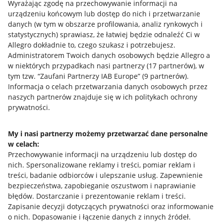
Wyrażając zgodę na przechowywanie informacji na
urządzeniu końcowym lub dostęp do nich i przetwarzanie
danych (w tym w obszarze profilowania, analiz rynkowych i
statystycznych) sprawiasz, że łatwiej będzie odnaleźć Ci w
Allegro dokładnie to, czego szukasz i potrzebujesz.
Administratorem Twoich danych osobowych będzie Allegro a
w niektórych przypadkach nasi partnerzy (
17
partnerów
), w
tym tzw. “Zaufani Partnerzy IAB Europe” (
9
partnerów
).
Przydatne informacje
Informacja o celach przetwarzania danych osobowych przez
naszych partnerów znajduje się w ich politykach ochrony
prywatności.
Jak to działa
Napisz do nas
My i nasi partnerzy możemy przetwarzać dane personalne
w celach:
Allegro Gadane dla sprzedających
Przechowywanie informacji na urządzeniu lub dostęp do
Allegro Gadane dla kupujących
nich
.
Spersonalizowane reklamy i treści, pomiar reklam i
treści, badanie odbiorców i ulepszanie usług
.
Zapewnienie
Mapa miejscowości
bezpieczeństwa, zapobieganie oszustwom i naprawianie
błędów
.
Dostarczanie i prezentowanie reklam i treści
.
Informacje prawne
Zapisanie decyzji dotyczących prywatności oraz informowanie
o nich
.
Dopasowanie i łączenie danych z innych źródeł
.