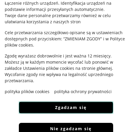
Regulamin
Łączenie różnych urządzeń
.
Identyfikacja urządzeń na
podstawie informacji przesyłanych automatycznie
.
Polityka plików "cookies"
Twoje dane personalne przetwarzamy również w celu
ułatwiania korzystania z naszych stron
Ustawienia plików "cookies"
Cele przetwarzania szczegółowo opisane są w ustawieniach
Udostępnianie lokalizacji
dostępnych pod przyciskiem: “ZMIENIAM ZGODY” i w Polityce
Informacje dla Aktu o Usługach Cyfrowych
plików cookies.
Zgodę wyrażasz dobrowolnie i jest ważna 12 miesięcy.
Pobierz aplikację
Możesz ją w każdym momencie wycofać lub ponowić w
zakładce
Ustawienia plików cookies
na stronie głównej.
Wycofanie zgody nie wpływa na legalność uprzedniego
przetwarzania.
polityka plików cookies
polityka ochrony prywatności
Zgadzam się
Nie zgadzam się
Korzystanie z serwisu oznacza akceptację
regulaminu
.