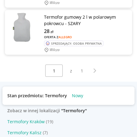
Wilcza
Termofor gumowy 2 l w polarowym
pokrowcu - SZARY
28
zł
OFERTA Z
ALLEGRO
SPRZEDAJĄCY: OSOBA PRYWATNA
Wilcza
Wybierz stronę:
Następna strona
z
1
Stan przedmiotu: Termofory
Nowy
Zobacz w innej lokalizacji
"Termofory"
Termofory Kraków
(19)
Termofory Kalisz
(7)