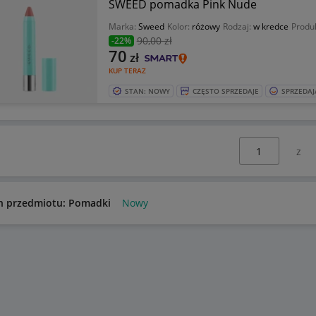
SWEED pomadka Pink Nude
Marka:
Sweed
Kolor:
różowy
Rodzaj:
w kredce
Produ
90
,00 zł
-22%
70
zł
KUP TERAZ
STAN: NOWY
CZĘSTO SPRZEDAJE
SPRZEDAJ
Wybierz stronę:
n przedmiotu: Pomadki
Nowy