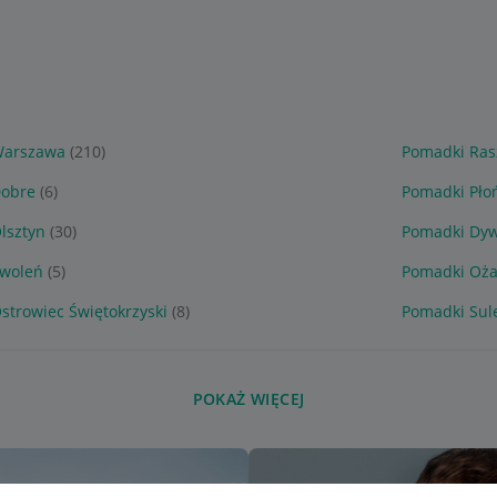
Warszawa
(210)
Pomadki Ras
Dobre
(6)
Pomadki Pło
lsztyn
(30)
Pomadki Dyw
Zwoleń
(5)
Pomadki Oża
strowiec Świętokrzyski
(8)
Pomadki Sul
POKAŻ WIĘCEJ