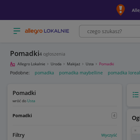
All
Otwórz menu z kategoriami
Pomadki
4
ogłoszenia
Allegro Lokalnie
Uroda
Makijaż
Usta
Pomadki
Podobne:
pomadka
pomadka maybelline
pomadka lorea
Pomadki
Wido
wróć do
Usta
Pomadki
4
Og
Filtry
Wyczyść