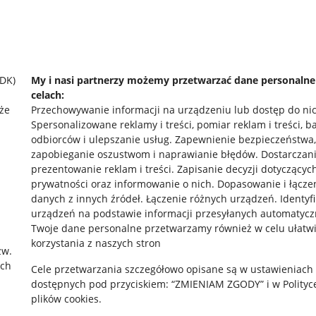
SDK)
My i nasi partnerzy możemy przetwarzać dane personaln
celach:
że
Przechowywanie informacji na urządzeniu lub dostęp do ni
Spersonalizowane reklamy i treści, pomiar reklam i treści, b
odbiorców i ulepszanie usług
.
Zapewnienie bezpieczeństwa,
zapobieganie oszustwom i naprawianie błędów
.
Dostarczani
prezentowanie reklam i treści
.
Zapisanie decyzji dotyczącyc
prywatności oraz informowanie o nich
.
Dopasowanie i łącze
danych z innych źródeł
.
Łączenie różnych urządzeń
.
Identyf
urządzeń na podstawie informacji przesyłanych automatycz
rawne
Pobierz aplikację
Twoje dane personalne przetwarzamy również w celu ułatw
korzystania z naszych stron
zw.
ach
Cele przetwarzania szczegółowo opisane są w ustawieniach
 "cookies"
dostępnych pod przyciskiem: “ZMIENIAM ZGODY” i w Polityc
plików cookies.
ów "cookies"