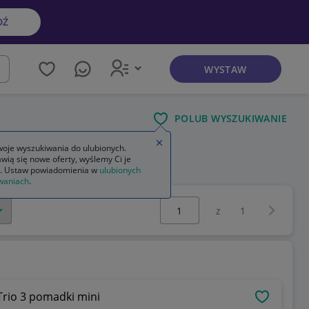
DŹ
WYSTAW
kaj
POLUB WYSZUKIWANIE
Zamknij wskazówkę
oje wyszukiwania do ulubionych.
wią się nowe oferty, wyślemy Ci je
. Ustaw powiadomienia w
ulubionych
waniach
.
Wybierz stronę:
Następna 
z
1
 Trio 3 pomadki mini
OBSERWU