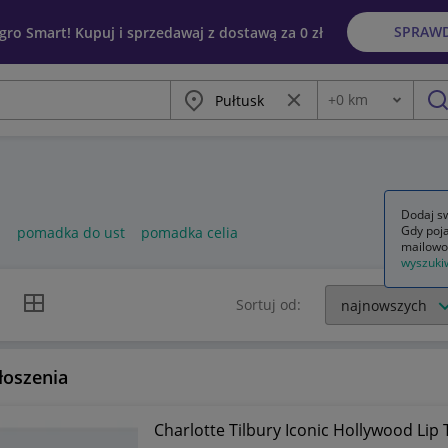
SPRAW
egro Smart! Kupuj i sprzedawaj z dostawą za 0 zł
Miasto
Wyczyść frazę
+
0
km
Odległość
szu
Dodaj sw
Gdy poja
l
pomadka do ust
pomadka celia
mailowo
wyszuki
k listy
Widok siatki
Sortuj od:
łoszenia
Charlotte Tilbury Iconic Hollywood Lip