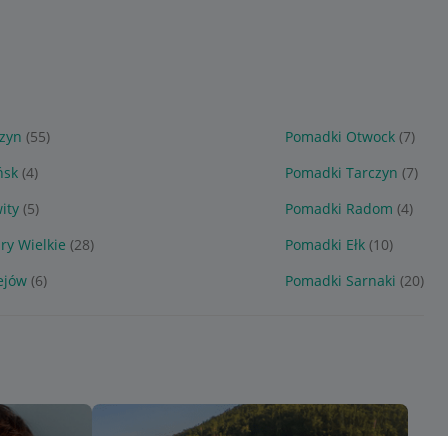
zyn
(55)
Pomadki Otwock
(7)
ńsk
(4)
Pomadki Tarczyn
(7)
ity
(5)
Pomadki Radom
(4)
ry Wielkie
(28)
Pomadki Ełk
(10)
ejów
(6)
Pomadki Sarnaki
(20)