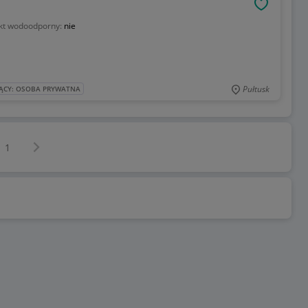
OBSERWU
kt wodoodporny:
nie
Pułtusk
ĄCY: OSOBA PRYWATNA
Następna strona
z
1