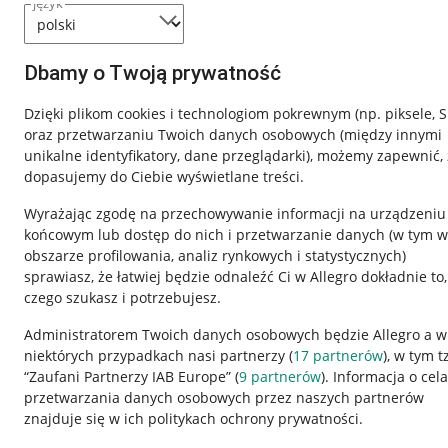
język
Dbamy o Twoją prywatność
Dzięki plikom cookies i technologiom pokrewnym
(np. piksele, 
oraz przetwarzaniu Twoich danych osobowych
(między innymi
unikalne identyfikatory, dane przeglądarki)
, możemy zapewnić, 
dopasujemy do Ciebie wyświetlane treści.
Wyrażając zgodę na przechowywanie informacji na urządzeniu
końcowym lub dostęp do nich i przetwarzanie danych (w tym w
obszarze profilowania, analiz rynkowych i statystycznych)
sprawiasz, że łatwiej będzie odnaleźć Ci w Allegro dokładnie to,
czego szukasz i potrzebujesz.
Przydatne informacje
Informacje p
Administratorem Twoich danych osobowych będzie Allegro a w
niektórych przypadkach nasi partnerzy (
17
partnerów
), w tym t
Jak to działa
Regulamin
“Zaufani Partnerzy IAB Europe” (
9
partnerów
). Informacja o cel
Napisz do nas
Polityka plików
przetwarzania danych osobowych przez naszych partnerów
znajduje się w ich politykach ochrony prywatności.
Allegro Gadane dla sprzedających
Ustawienia plik