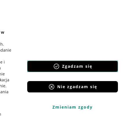
e w
ch
.
adanie
e i
Zgadzam się
h
nie
ikacja
nie
.
Nie zgadzam się
iania
Zmieniam zgody
e