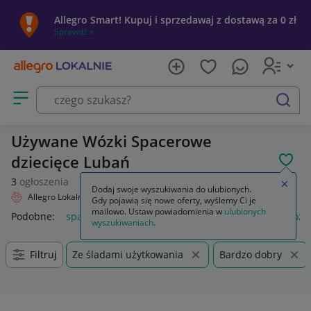
Allegro Smart! Kupuj i sprzedawaj z dostawą za 0 zł
Sprawdź »
Otwórz menu z kategoriami
szukaj
Używane Wózki Spacerowe
dziecięce Lubań
POL
3
ogłoszenia
Zamkn
Dodaj swoje wyszukiwania do ulubionych.
Allegro Lokalnie
Dziecko
Wózki
Spacerowe
Gdy pojawią się nowe oferty, wyślemy Ci je
mailowo. Ustaw powiadomienia w
ulubionych
Podobne:
spacerowe
wkładka do wózka spacerowego
wózk
wyszukiwaniach
.
Filtruj
Ze śladami użytkowania
Bardzo dobry