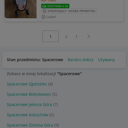
KUP TERAZ
DOSTAWA 0 ZŁ
SPRZEDAJĄCY: OSOBA PRYWATNA
Lubań
Wybierz stronę:
Następna strona
z
1
Stan przedmiotu: Spacerowe
Bardzo dobry
Używany
Zobacz w innej lokalizacji
"Spacerowe"
Spacerowe Zgorzelec
(4)
Spacerowe Bolesławiec
(5)
Spacerowe Jelenia Góra
(7)
Spacerowe Kożuchów
(5)
Spacerowe Zielona Góra
(9)