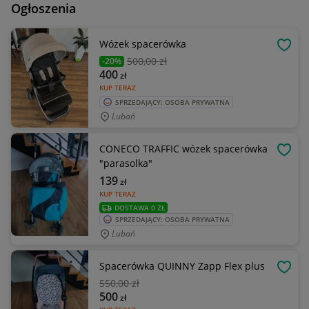
Ogłoszenia
Wózek spacerówka
OBSE
500
,00 zł
-20%
400
zł
KUP TERAZ
SPRZEDAJĄCY: OSOBA PRYWATNA
Lubań
CONECO TRAFFIC wózek spacerówka
OBSE
"parasolka"
139
zł
KUP TERAZ
DOSTAWA 0 ZŁ
SPRZEDAJĄCY: OSOBA PRYWATNA
Lubań
Spacerówka QUINNY Zapp Flex plus
OBSE
550
,00 zł
500
zł