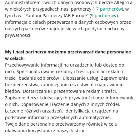
Administratorem Twoich danych osobowych będzie Allegro a
w niektórych przypadkach nasi partnerzy (
17
partnerów
), w
tym tzw. “Zaufani Partnerzy IAB Europe” (
9
partnerów
).
Przydatne informacje
Informacja o celach przetwarzania danych osobowych przez
naszych partnerów znajduje się w ich politykach ochrony
prywatności.
Jak to działa
Napisz do nas
My i nasi partnerzy możemy przetwarzać dane personalne
w celach:
Allegro Gadane dla sprzedających
Przechowywanie informacji na urządzeniu lub dostęp do
Allegro Gadane dla kupujących
nich
.
Spersonalizowane reklamy i treści, pomiar reklam i
treści, badanie odbiorców i ulepszanie usług
.
Zapewnienie
Mapa miejscowości
bezpieczeństwa, zapobieganie oszustwom i naprawianie
błędów
.
Dostarczanie i prezentowanie reklam i treści
.
Informacje prawne
Zapisanie decyzji dotyczących prywatności oraz informowanie
o nich
.
Dopasowanie i łączenie danych z innych źródeł
.
Regulamin
Łączenie różnych urządzeń
.
Identyfikacja urządzeń na
podstawie informacji przesyłanych automatycznie
.
Polityka plików "cookies"
Twoje dane personalne przetwarzamy również w celu
ułatwiania korzystania z naszych stron
Ustawienia plików "cookies"