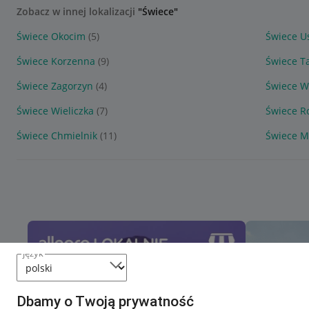
Zobacz w innej lokalizacji
"Świece"
Świece Okocim
(5)
Świece U
Świece Korzenna
(9)
Świece T
Świece Zagorzyn
(4)
Świece W
Świece Wieliczka
(7)
Świece R
Świece Chmielnik
(11)
Świece M
język
Dbamy o Twoją prywatność