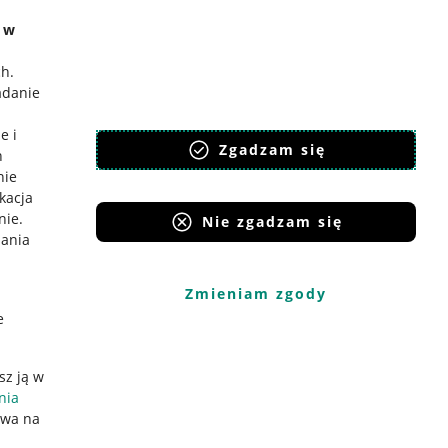
e w
ch
.
adanie
e i
Zgadzam się
h
nie
ikacja
nie
.
Nie zgadzam się
iania
Zmieniam zgody
e
sz ją w
nia
ywa na