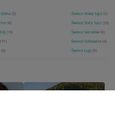
 Dolna
(5)
Świece Nowy Sącz
(5)
mice
(6)
Świece Stary Sącz
(20)
rój
(10)
Świece Sieraków
(6)
(171)
Świece Golkowice
(4)
w
(9)
Świece Ługi
(5)