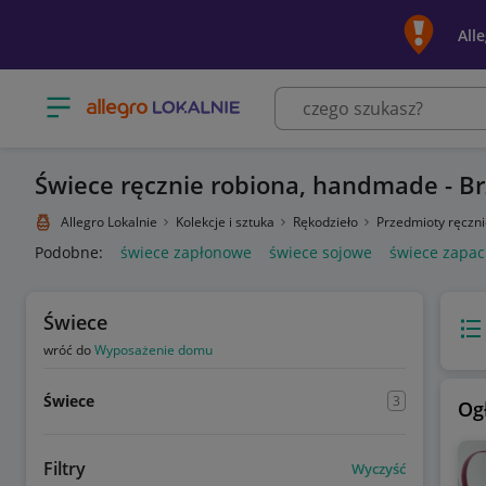
All
Otwórz menu z kategoriami
Świece ręcznie robiona, handmade - B
Allegro Lokalnie
Kolekcje i sztuka
Rękodzieło
Przedmioty ręczn
Podobne:
świece zapłonowe
świece sojowe
świece zapa
Świece
Wido
wróć do
Wyposażenie domu
Świece
3
Og
Filtry
Wyczyść