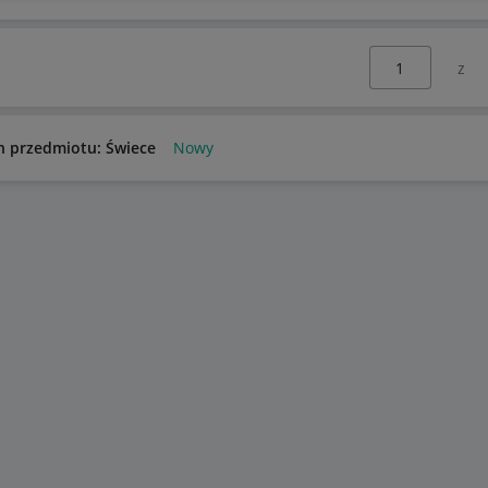
Wybierz stronę:
n przedmiotu: Świece
Nowy