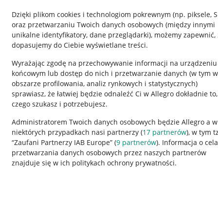
Dzięki plikom cookies i technologiom pokrewnym
(np. piksele, 
oraz przetwarzaniu Twoich danych osobowych
(między innymi
unikalne identyfikatory, dane przeglądarki)
, możemy zapewnić, 
dopasujemy do Ciebie wyświetlane treści.
Wyrażając zgodę na przechowywanie informacji na urządzeniu
końcowym lub dostęp do nich i przetwarzanie danych (w tym w
obszarze profilowania, analiz rynkowych i statystycznych)
sprawiasz, że łatwiej będzie odnaleźć Ci w Allegro dokładnie to,
czego szukasz i potrzebujesz.
Przydatne informacje
Informacje p
Administratorem Twoich danych osobowych będzie Allegro a w
niektórych przypadkach nasi partnerzy (
17
partnerów
), w tym t
Jak to działa
Regulamin
“Zaufani Partnerzy IAB Europe” (
9
partnerów
). Informacja o cel
Napisz do nas
Polityka plików
przetwarzania danych osobowych przez naszych partnerów
znajduje się w ich politykach ochrony prywatności.
Allegro Gadane dla sprzedających
Ustawienia plik
Allegro Gadane dla kupujących
Udostępnianie l
Mapa miejscowości
Informacje dla