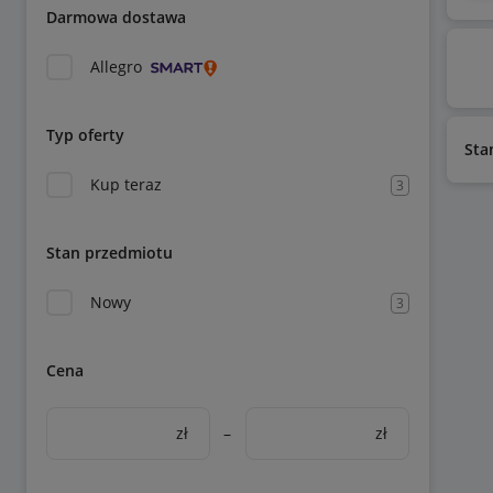
Darmowa dostawa
Allegro
Typ oferty
Sta
Kup teraz
3
Stan przedmiotu
Nowy
3
Cena
zł
–
zł