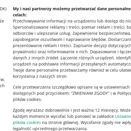
SDK)
My i nasi partnerzy możemy przetwarzać dane personaln
celach:
że
Przechowywanie informacji na urządzeniu lub dostęp do ni
Spersonalizowane reklamy i treści, pomiar reklam i treści, b
odbiorców i ulepszanie usług
.
Zapewnienie bezpieczeństwa,
zapobieganie oszustwom i naprawianie błędów
.
Dostarczani
prezentowanie reklam i treści
.
Zapisanie decyzji dotyczącyc
prywatności oraz informowanie o nich
.
Dopasowanie i łącze
danych z innych źródeł
.
Łączenie różnych urządzeń
.
Identyf
urządzeń na podstawie informacji przesyłanych automatycz
rawne
Pobierz aplikację
Twoje dane personalne przetwarzamy również w celu ułatw
korzystania z naszych stron
zw.
ach
Cele przetwarzania szczegółowo opisane są w ustawieniach
 "cookies"
dostępnych pod przyciskiem: “ZMIENIAM ZGODY” i w Polityc
plików cookies.
ów "cookies"
Zgodę wyrażasz dobrowolnie i jest ważna 12 miesięcy. Może
okalizacji
każdym momencie wycofać lub ponowić w zakładce
Ustawie
 Aktu o Usługach Cyfrowych
plików cookies
na stronie głównej. Wycofanie zgody nie wpł
legalność uprzedniego przetwarzania.