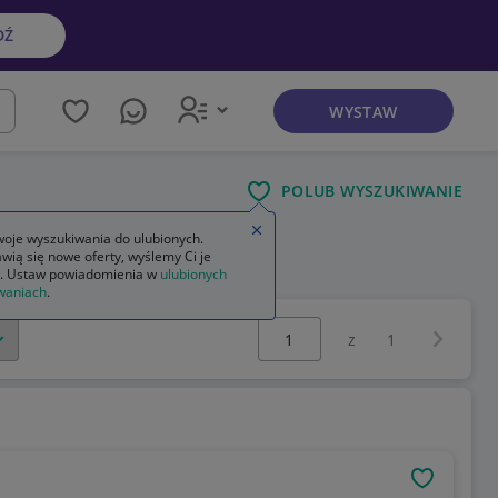
DŹ
WYSTAW
kaj
POLUB WYSZUKIWANIE
Zamknij wskazówkę
oje wyszukiwania do ulubionych.
wią się nowe oferty, wyślemy Ci je
. Ustaw powiadomienia w
ulubionych
waniach
.
Wybierz stronę:
Następna 
z
1
OBSERWU