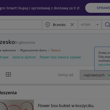
SPRAW
egro Smart! Kupuj i sprzedawaj z dostawą za 0 zł
Miasto
Wyczyść frazę
+
0
km
Odległość
szu
rzesko
3
ogłoszenia
ie wykonane
Wyposażenie domu
Świece
Dodaj sw
Gdy poja
chowe
świece dymne
flower box świece sojowe
mailowo
wyszuki
k listy
Widok siatki
Sortuj od:
łoszenia
Flower box bukiet w koszyczku.