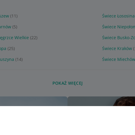
szew
(11)
Świece Łososina
arnów
(5)
Świece Niepoło
ęgrzce Wielkie
(22)
Świece Busko-Zd
opa
(25)
Świece Kraków
uszyna
(14)
Świece Miechó
POKAŻ WIĘCEJ