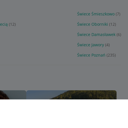
Świece Śmieszkowo
(7)
ecią
(12)
Świece Oborniki
(12)
Świece Damasławek
(6)
Świece Jawory
(4)
Świece Poznań
(235)