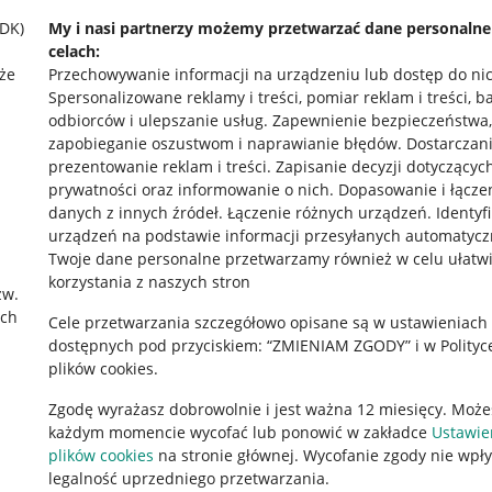
SDK)
My i nasi partnerzy możemy przetwarzać dane personaln
celach:
że
Przechowywanie informacji na urządzeniu lub dostęp do ni
Spersonalizowane reklamy i treści, pomiar reklam i treści, b
odbiorców i ulepszanie usług
.
Zapewnienie bezpieczeństwa,
zapobieganie oszustwom i naprawianie błędów
.
Dostarczani
prezentowanie reklam i treści
.
Zapisanie decyzji dotyczącyc
prywatności oraz informowanie o nich
.
Dopasowanie i łącze
danych z innych źródeł
.
Łączenie różnych urządzeń
.
Identyf
urządzeń na podstawie informacji przesyłanych automatycz
rawne
Pobierz aplikację
Twoje dane personalne przetwarzamy również w celu ułatw
korzystania z naszych stron
zw.
ach
Cele przetwarzania szczegółowo opisane są w ustawieniach
 "cookies"
dostępnych pod przyciskiem: “ZMIENIAM ZGODY” i w Polityc
plików cookies.
ów "cookies"
Zgodę wyrażasz dobrowolnie i jest ważna 12 miesięcy. Może
okalizacji
każdym momencie wycofać lub ponowić w zakładce
Ustawie
 Aktu o Usługach Cyfrowych
plików cookies
na stronie głównej. Wycofanie zgody nie wpł
legalność uprzedniego przetwarzania.