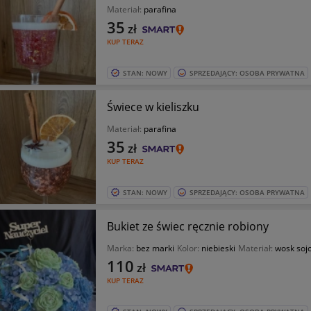
Materiał:
parafina
35
zł
KUP TERAZ
STAN: NOWY
SPRZEDAJĄCY: OSOBA PRYWATNA
Świece w kieliszku
Materiał:
parafina
35
zł
KUP TERAZ
STAN: NOWY
SPRZEDAJĄCY: OSOBA PRYWATNA
Bukiet ze świec ręcznie robiony
Marka:
bez marki
Kolor:
niebieski
Materiał:
wosk soj
110
zł
KUP TERAZ