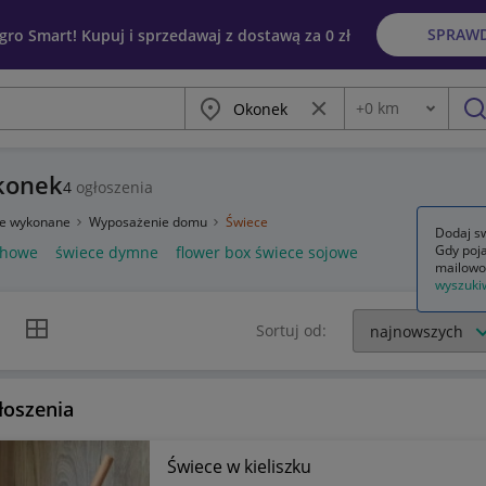
SPRAW
egro Smart! Kupuj i sprzedawaj z dostawą za 0 zł
Miasto
Wyczyść frazę
+
0
km
Odległość
szu
Okonek
4
ogłoszenia
ie wykonane
Wyposażenie domu
Świece
Dodaj sw
Gdy poja
chowe
świece dymne
flower box świece sojowe
mailowo
wyszuki
k listy
Widok siatki
Sortuj od:
łoszenia
Świece w kieliszku