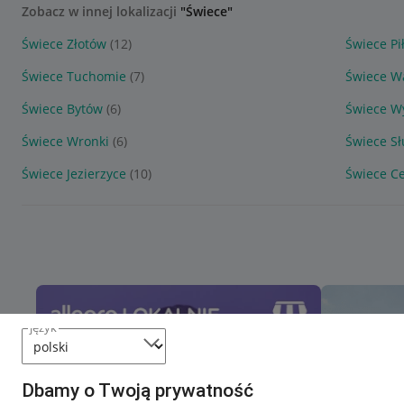
Zobacz w innej lokalizacji
"Świece"
Świece Złotów
(12)
Świece Pi
Świece Tuchomie
(7)
Świece W
Świece Bytów
(6)
Świece W
Świece Wronki
(6)
Świece S
Świece Jezierzyce
(10)
Świece C
język
Dbamy o Twoją prywatność