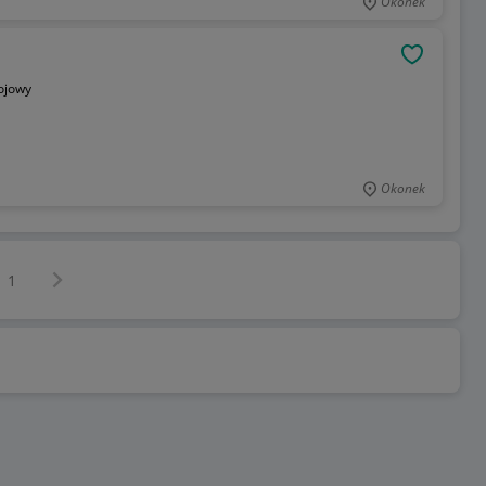
Okonek
OBSERWU
ojowy
Okonek
Następna strona
z
1