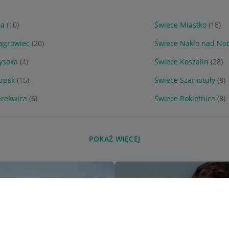
ła
(10)
Świece Miastko
(18)
ągrowiec
(20)
Świece Nakło nad Not
ysoka
(4)
Świece Koszalin
(28)
łupsk
(15)
Świece Szamotuły
(8)
erekwica
(6)
Świece Rokietnica
(8)
POKAŻ WIĘCEJ