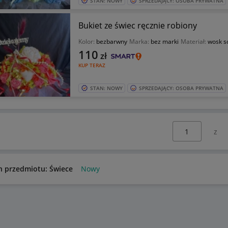
STAN: NOWY
SPRZEDAJĄCY: OSOBA PRYWATNA
Bukiet ze świec ręcznie robiony
Kolor:
bezbarwny
Marka:
bez marki
Materiał:
wosk s
110
zł
KUP TERAZ
STAN: NOWY
SPRZEDAJĄCY: OSOBA PRYWATNA
Wybierz stronę:
n przedmiotu: Świece
Nowy