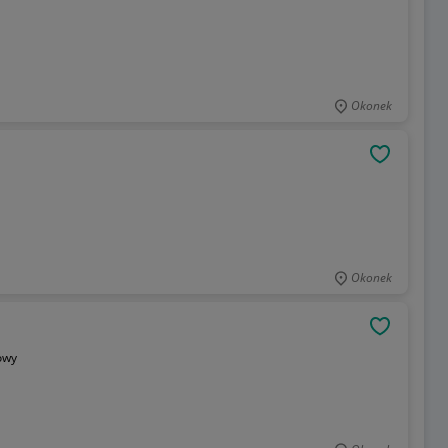
Okonek
OBSERWU
Okonek
OBSERWU
owy