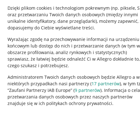
Dzięki plikom cookies i technologiom pokrewnym
(np. piksele, 
oraz przetwarzaniu Twoich danych osobowych
(między innymi
unikalne identyfikatory, dane przeglądarki)
, możemy zapewnić, 
dopasujemy do Ciebie wyświetlane treści.
Wyrażając zgodę na przechowywanie informacji na urządzeniu
końcowym lub dostęp do nich i przetwarzanie danych (w tym w
obszarze profilowania, analiz rynkowych i statystycznych)
sprawiasz, że łatwiej będzie odnaleźć Ci w Allegro dokładnie to,
Nawigacja
czego szukasz i potrzebujesz.
Przydatne informacje
Informacje p
Administratorem Twoich danych osobowych będzie Allegro a w
niektórych przypadkach nasi partnerzy (
17
partnerów
), w tym t
Jak to działa
Regulamin
“Zaufani Partnerzy IAB Europe” (
9
partnerów
). Informacja o cel
Napisz do nas
Polityka plików
przetwarzania danych osobowych przez naszych partnerów
znajduje się w ich politykach ochrony prywatności.
Allegro Gadane dla sprzedających
Ustawienia plik
Allegro Gadane dla kupujących
Udostępnianie l
Mapa miejscowości
Informacje dla