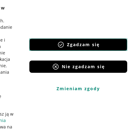
e w
ch
.
adanie
e i
Zgadzam się
h
nie
ikacja
nie
.
Nie zgadzam się
iania
Zmieniam zgody
e
sz ją w
nia
ywa na