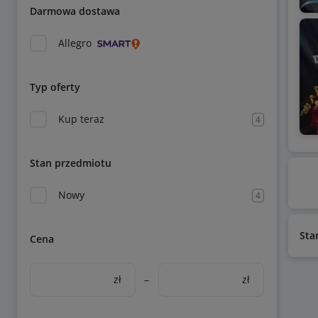
Darmowa dostawa
Allegro
Typ oferty
Kup teraz
4
Stan przedmiotu
Nowy
4
Sta
Cena
zł
–
zł