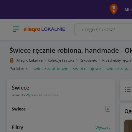
All
Otwórz menu z kategoriami
Świece ręcznie robiona, handmade - 
Allegro Lokalnie
Kolekcje i sztuka
Rękodzieło
Przedmioty ręczn
Podobne:
świece zapłonowe
świece sojowe
świece zapa
Świece
Wido
wróć do
Wyposażenie domu
Świece
4
Og
Filtry
Wyczyść