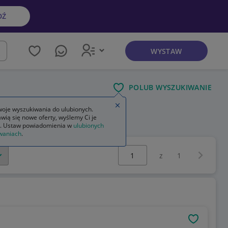
DŹ
WYSTAW
kaj
POLUB WYSZUKIWANIE
Zamknij wskazówkę
oje wyszukiwania do ulubionych.
wią się nowe oferty, wyślemy Ci je
. Ustaw powiadomienia w
ulubionych
waniach
.
Wybierz stronę:
Następna 
z
1
OBSERWU