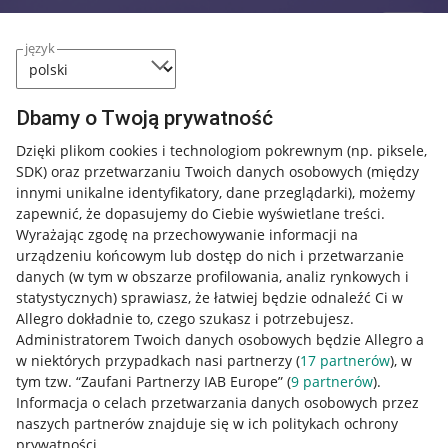
język
Dbamy o Twoją prywatność
Dzięki plikom cookies i technologiom pokrewnym
(np. piksele,
SDK)
oraz przetwarzaniu Twoich danych osobowych
(między
innymi unikalne identyfikatory, dane przeglądarki)
, możemy
zapewnić, że dopasujemy do Ciebie wyświetlane treści.
Wyrażając zgodę na przechowywanie informacji na
urządzeniu końcowym lub dostęp do nich i przetwarzanie
danych (w tym w obszarze profilowania, analiz rynkowych i
statystycznych) sprawiasz, że łatwiej będzie odnaleźć Ci w
Allegro dokładnie to, czego szukasz i potrzebujesz.
Administratorem Twoich danych osobowych będzie Allegro a
w niektórych przypadkach nasi partnerzy (
17
partnerów
), w
tym tzw. “Zaufani Partnerzy IAB Europe” (
9
partnerów
).
Przydatne informacje
Informacja o celach przetwarzania danych osobowych przez
naszych partnerów znajduje się w ich politykach ochrony
prywatności.
Jak to działa