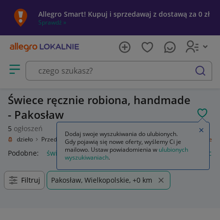
Allegro Smart! Kupuj i sprzedawaj z dostawą za 0 zł
Sprawdź »
Otwórz menu z kategoriami
szukaj
Świece ręcznie robiona, handmade
- Pakosław
POL
5
ogłoszeń
Zamkn
Dodaj swoje wyszukiwania do ulubionych.
Rękodzieło
Przedmioty ręcznie wykonane
Wyposażenie domu
Świece
Gdy pojawią się nowe oferty, wyślemy Ci je
mailowo. Ustaw powiadomienia w
ulubionych
Podobne:
świece zapłonowe
świece sojowe
świece zapach
wyszukiwaniach
.
Filtruj
Pakosław, Wielkopolskie, +0 km