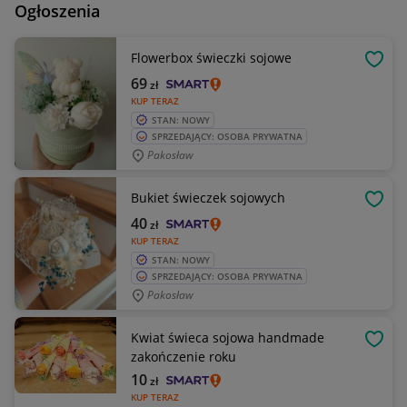
Ogłoszenia
Flowerbox świeczki sojowe
OBSE
69
zł
KUP TERAZ
STAN: NOWY
SPRZEDAJĄCY: OSOBA PRYWATNA
Pakosław
Bukiet świeczek sojowych
OBSE
40
zł
KUP TERAZ
STAN: NOWY
SPRZEDAJĄCY: OSOBA PRYWATNA
Pakosław
Kwiat świeca sojowa handmade
OBSE
zakończenie roku
10
zł
KUP TERAZ