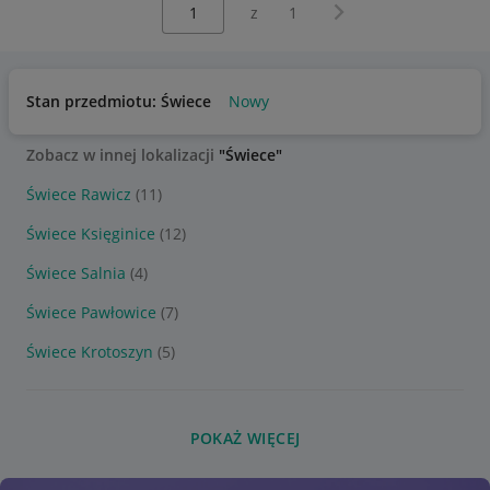
Wybierz stronę:
Następna strona
z
1
Stan przedmiotu: Świece
Nowy
Zobacz w innej lokalizacji
"Świece"
Świece Rawicz
(11)
Świece Księginice
(12)
Świece Salnia
(4)
Świece Pawłowice
(7)
Świece Krotoszyn
(5)
POKAŻ WIĘCEJ