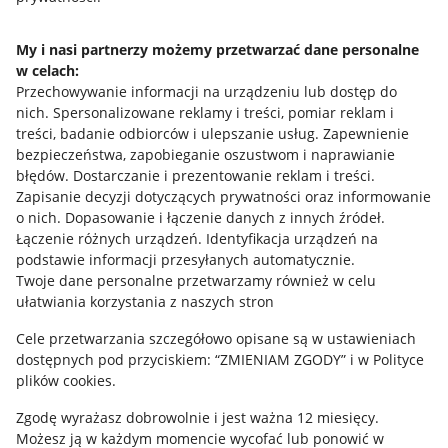
Napisz do nas
My i nasi partnerzy możemy przetwarzać dane personalne
w celach:
Allegro Gadane dla sprzedających
Przechowywanie informacji na urządzeniu lub dostęp do
Allegro Gadane dla kupujących
nich
.
Spersonalizowane reklamy i treści, pomiar reklam i
treści, badanie odbiorców i ulepszanie usług
.
Zapewnienie
Mapa miejscowości
bezpieczeństwa, zapobieganie oszustwom i naprawianie
błędów
.
Dostarczanie i prezentowanie reklam i treści
.
Informacje prawne
Zapisanie decyzji dotyczących prywatności oraz informowanie
o nich
.
Dopasowanie i łączenie danych z innych źródeł
.
Regulamin
Łączenie różnych urządzeń
.
Identyfikacja urządzeń na
podstawie informacji przesyłanych automatycznie
.
Polityka plików "cookies"
Twoje dane personalne przetwarzamy również w celu
ułatwiania korzystania z naszych stron
Ustawienia plików "cookies"
Cele przetwarzania szczegółowo opisane są w ustawieniach
Udostępnianie lokalizacji
dostępnych pod przyciskiem: “ZMIENIAM ZGODY” i w Polityce
Informacje dla Aktu o Usługach Cyfrowych
plików cookies.
Zgodę wyrażasz dobrowolnie i jest ważna 12 miesięcy.
Pobierz aplikację
Możesz ją w każdym momencie wycofać lub ponowić w