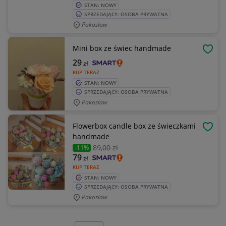
STAN: NOWY
SPRZEDAJĄCY: OSOBA PRYWATNA
Pakosław
Mini box ze świec handmade
OBSE
29
zł
KUP TERAZ
STAN: NOWY
SPRZEDAJĄCY: OSOBA PRYWATNA
Pakosław
Flowerbox candle box ze świeczkami
OBSE
handmade
89
,00 zł
-11%
79
zł
KUP TERAZ
STAN: NOWY
SPRZEDAJĄCY: OSOBA PRYWATNA
Pakosław