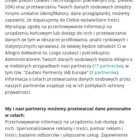
Dzięki plikom cookies i technologiom pokrewnym
(np. piksele,
SDK)
oraz przetwarzaniu Twoich danych osobowych
(między
innymi unikalne identyfikatory, dane przeglądarki)
, możemy
zapewnić, że dopasujemy do Ciebie wyświetlane treści.
Wyrażając zgodę na przechowywanie informacji na
urządzeniu końcowym lub dostęp do nich i przetwarzanie
danych (w tym w obszarze profilowania, analiz rynkowych i
statystycznych) sprawiasz, że łatwiej będzie odnaleźć Ci w
Allegro dokładnie to, czego szukasz i potrzebujesz.
Administratorem Twoich danych osobowych będzie Allegro a
w niektórych przypadkach nasi partnerzy (
17
partnerów
), w
tym tzw. “Zaufani Partnerzy IAB Europe” (
9
partnerów
).
Przydatne informacje
Informacja o celach przetwarzania danych osobowych przez
naszych partnerów znajduje się w ich politykach ochrony
prywatności.
Jak to działa
Napisz do nas
My i nasi partnerzy możemy przetwarzać dane personalne
w celach:
Allegro Gadane dla sprzedających
Przechowywanie informacji na urządzeniu lub dostęp do
Allegro Gadane dla kupujących
nich
.
Spersonalizowane reklamy i treści, pomiar reklam i
treści, badanie odbiorców i ulepszanie usług
.
Zapewnienie
Mapa miejscowości