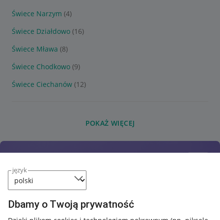
Świece Narzym
(4)
Świece Działdowo
(16)
Świece Mława
(8)
Świece Chodkowo
(9)
Świece Ciechanów
(12)
POKAŻ WIĘCEJ
język
Dbamy o Twoją prywatność