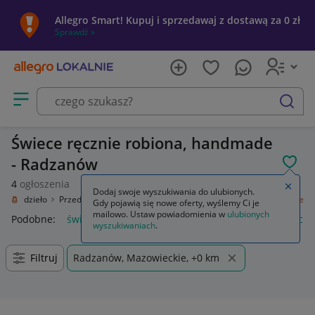
Allegro Smart! Kupuj i sprzedawaj z dostawą za 0 zł
Sprawdź »
Otwórz menu z kategoriami
szukaj
Świece ręcznie robiona, handmade
- Radzanów
POL
4
ogłoszenia
Zamkn
Dodaj swoje wyszukiwania do ulubionych.
Rękodzieło
Przedmioty ręcznie wykonane
Wyposażenie domu
Świece
Gdy pojawią się nowe oferty, wyślemy Ci je
mailowo. Ustaw powiadomienia w
ulubionych
Podobne:
świece zapłonowe
świece sojowe
świece zapach
wyszukiwaniach
.
Filtruj
Radzanów, Mazowieckie, +0 km