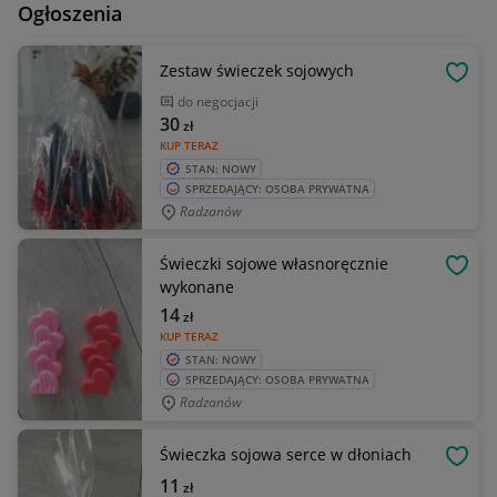
Ogłoszenia
Zestaw świeczek sojowych
OBSE
do negocjacji
30
zł
KUP TERAZ
STAN: NOWY
SPRZEDAJĄCY: OSOBA PRYWATNA
Radzanów
Świeczki sojowe własnoręcznie
OBSE
wykonane
14
zł
KUP TERAZ
STAN: NOWY
SPRZEDAJĄCY: OSOBA PRYWATNA
Radzanów
Świeczka sojowa serce w dłoniach
OBSE
11
zł