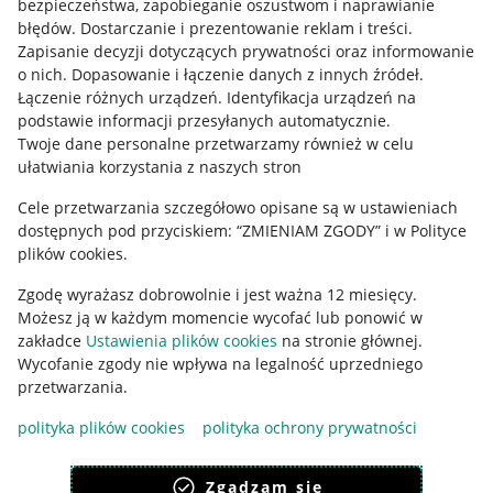
bezpieczeństwa, zapobieganie oszustwom i naprawianie
błędów
.
Dostarczanie i prezentowanie reklam i treści
.
Informacje prawne
Zapisanie decyzji dotyczących prywatności oraz informowanie
o nich
.
Dopasowanie i łączenie danych z innych źródeł
.
Regulamin
Łączenie różnych urządzeń
.
Identyfikacja urządzeń na
podstawie informacji przesyłanych automatycznie
.
Polityka plików "cookies"
Twoje dane personalne przetwarzamy również w celu
ułatwiania korzystania z naszych stron
Ustawienia plików "cookies"
Cele przetwarzania szczegółowo opisane są w ustawieniach
Udostępnianie lokalizacji
dostępnych pod przyciskiem: “ZMIENIAM ZGODY” i w Polityce
Informacje dla Aktu o Usługach Cyfrowych
plików cookies.
Zgodę wyrażasz dobrowolnie i jest ważna 12 miesięcy.
Pobierz aplikację
Możesz ją w każdym momencie wycofać lub ponowić w
zakładce
Ustawienia plików cookies
na stronie głównej.
Wycofanie zgody nie wpływa na legalność uprzedniego
przetwarzania.
polityka plików cookies
polityka ochrony prywatności
Zgadzam się