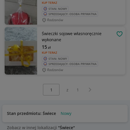
KUP TERAZ
STAN: NOWY
SPRZEDAJĄCY: OSOBA PRYWATNA
Radzanów
Świeczki sojowe własnoręcznie
OBSE
wykonane
15
zł
KUP TERAZ
STAN: NOWY
SPRZEDAJĄCY: OSOBA PRYWATNA
Radzanów
Wybierz stronę:
Następna strona
z
1
Stan przedmiotu: Świece
Nowy
Zobacz w innej lokalizacji
"Świece"