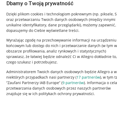
Dbamy o Twoją prywatność
Dzięki plikom cookies i technologiom pokrewnym
(np. piksele, 
oraz przetwarzaniu Twoich danych osobowych
(między innymi
unikalne identyfikatory, dane przeglądarki)
, możemy zapewnić, 
dopasujemy do Ciebie wyświetlane treści.
Wyrażając zgodę na przechowywanie informacji na urządzeniu
końcowym lub dostęp do nich i przetwarzanie danych (w tym w
obszarze profilowania, analiz rynkowych i statystycznych)
sprawiasz, że łatwiej będzie odnaleźć Ci w Allegro dokładnie to,
Nawigacja
czego szukasz i potrzebujesz.
Przydatne informacje
Informacje p
Administratorem Twoich danych osobowych będzie Allegro a w
niektórych przypadkach nasi partnerzy (
17
partnerów
), w tym t
Jak to działa
Regulamin
“Zaufani Partnerzy IAB Europe” (
9
partnerów
). Informacja o cel
Napisz do nas
Polityka plików
przetwarzania danych osobowych przez naszych partnerów
znajduje się w ich politykach ochrony prywatności.
Allegro Gadane dla sprzedających
Ustawienia plik
Allegro Gadane dla kupujących
Udostępnianie l
Mapa miejscowości
Informacje dla