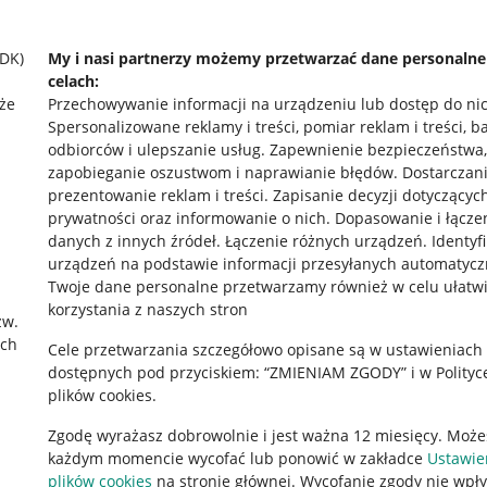
SDK)
My i nasi partnerzy możemy przetwarzać dane personaln
celach:
że
Przechowywanie informacji na urządzeniu lub dostęp do ni
Spersonalizowane reklamy i treści, pomiar reklam i treści, b
odbiorców i ulepszanie usług
.
Zapewnienie bezpieczeństwa,
zapobieganie oszustwom i naprawianie błędów
.
Dostarczani
prezentowanie reklam i treści
.
Zapisanie decyzji dotyczącyc
prywatności oraz informowanie o nich
.
Dopasowanie i łącze
danych z innych źródeł
.
Łączenie różnych urządzeń
.
Identyf
urządzeń na podstawie informacji przesyłanych automatycz
rawne
Pobierz aplikację
Twoje dane personalne przetwarzamy również w celu ułatw
korzystania z naszych stron
zw.
ach
Cele przetwarzania szczegółowo opisane są w ustawieniach
 "cookies"
dostępnych pod przyciskiem: “ZMIENIAM ZGODY” i w Polityc
plików cookies.
ów "cookies"
Zgodę wyrażasz dobrowolnie i jest ważna 12 miesięcy. Może
okalizacji
każdym momencie wycofać lub ponowić w zakładce
Ustawie
 Aktu o Usługach Cyfrowych
plików cookies
na stronie głównej. Wycofanie zgody nie wpł