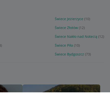
Świece Jezierzyce
(10)
Świece Złotów
(12)
Świece Nakło nad Notecią
(12)
4)
Świece Piła
(10)
Świece Bydgoszcz
(73)