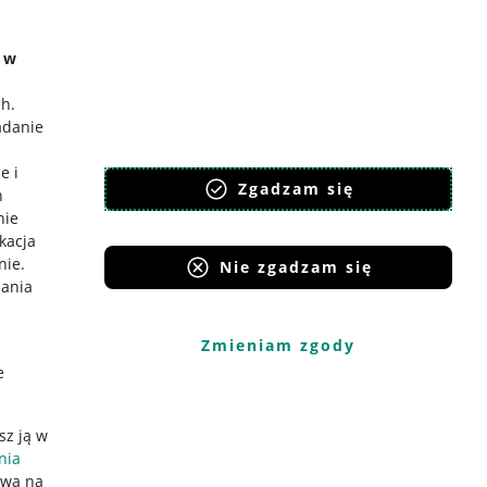
e w
ch
.
adanie
e i
Zgadzam się
h
nie
ikacja
nie
.
Nie zgadzam się
iania
Zmieniam zgody
e
sz ją w
nia
ywa na