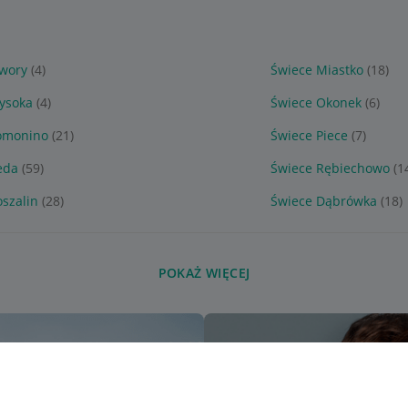
awory
(4)
Świece Miastko
(18)
ysoka
(4)
Świece Okonek
(6)
omonino
(21)
Świece Piece
(7)
eda
(59)
Świece Rębiechowo
(1
szalin
(28)
Świece Dąbrówka
(18)
POKAŻ WIĘCEJ