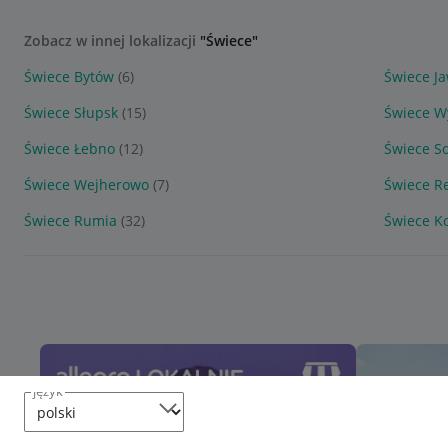
Zobacz w innej lokalizacji
"Świece"
Świece Bytów
(6)
Świece J
Świece Słupsk
(15)
Świece W
Świece Łebno
(12)
Świece S
Świece Wejherowo
(7)
Świece R
Świece Rumia
(32)
Świece Ko
język