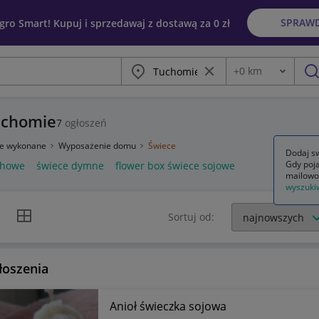
SPRAW
egro Smart! Kupuj i sprzedawaj z dostawą za 0 zł
Miasto
Wyczyść frazę
+
0
km
Odległość
szu
uchomie
7
ogłoszeń
ie wykonane
Wyposażenie domu
Świece
Dodaj sw
Gdy poja
chowe
świece dymne
flower box świece sojowe
mailowo
wyszuki
k listy
Widok siatki
Sortuj od:
łoszenia
Anioł świeczka sojowa