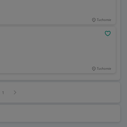
Tuchomie
OBSERWU
Tuchomie
Następna strona
z
1