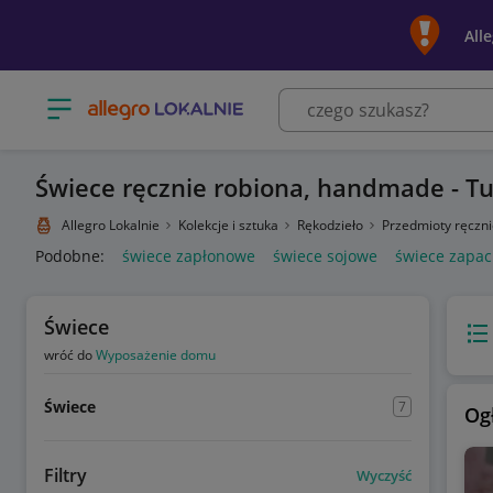
All
Otwórz menu z kategoriami
Świece ręcznie robiona, handmade - T
Allegro Lokalnie
Kolekcje i sztuka
Rękodzieło
Przedmioty ręczn
Podobne:
świece zapłonowe
świece sojowe
świece zapa
Świece
Wido
wróć do
Wyposażenie domu
Świece
7
Og
Filtry
Wyczyść