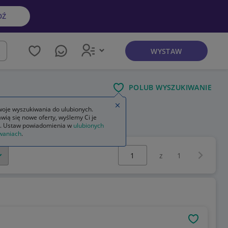
DŹ
WYSTAW
kaj
POLUB WYSZUKIWANIE
Zamknij wskazówkę
oje wyszukiwania do ulubionych.
wią się nowe oferty, wyślemy Ci je
. Ustaw powiadomienia w
ulubionych
waniach
.
Wybierz stronę:
Następna 
z
1
OBSERWU