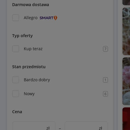
Darmowa dostawa
Allegro
Typ oferty
Kup teraz
7
Stan przedmiotu
Bardzo dobry
1
Nowy
6
Cena
zł
–
zł