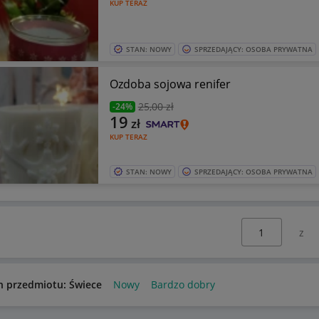
KUP TERAZ
STAN: NOWY
SPRZEDAJĄCY: OSOBA PRYWATNA
Ozdoba sojowa renifer
25
,00 zł
-24%
19
zł
KUP TERAZ
STAN: NOWY
SPRZEDAJĄCY: OSOBA PRYWATNA
Wybierz stronę:
n przedmiotu: Świece
Nowy
Bardzo dobry