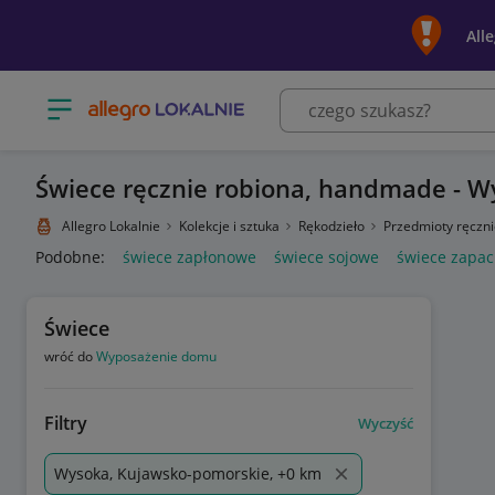
All
Otwórz menu z kategoriami
Świece ręcznie robiona, handmade - 
Allegro Lokalnie
Kolekcje i sztuka
Rękodzieło
Przedmioty ręczn
Podobne:
świece zapłonowe
świece sojowe
świece zapa
Świece
wróć do
Wyposażenie domu
Filtry
Wyczyść
Wysoka, Kujawsko-pomorskie, +0 km