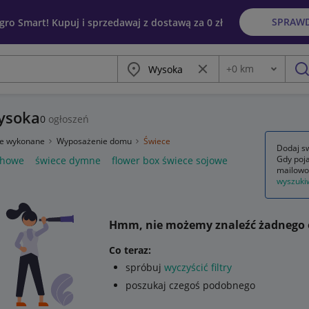
SPRAW
egro Smart! Kupuj i sprzedawaj z dostawą za 0 zł
Miasto
Wyczyść frazę
+
0
km
Odległość
szu
Wysoka
0
ogłoszeń
ie wykonane
Wyposażenie domu
Świece
Dodaj sw
Gdy poja
chowe
świece dymne
flower box świece sojowe
mailowo
wyszuki
Hmm, nie możemy znaleźć żadnego 
Co teraz:
spróbuj
wyczyścić filtry
poszukaj czegoś podobnego