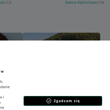
mża
(12)
Świece Rębiechowo
(14)
e w
ch
.
adanie
e i
Zgadzam się
h
nie