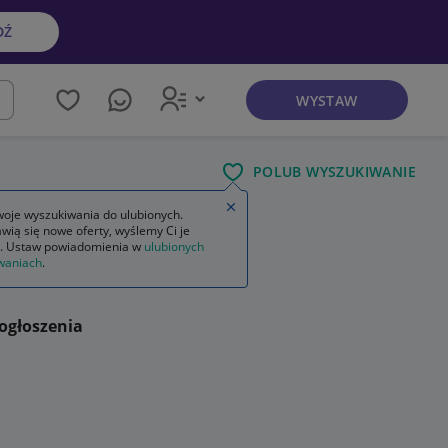
DŹ
WYSTAW
kaj
POLUB WYSZUKIWANIE
Zamknij wskazówkę
oje wyszukiwania do ulubionych.
wią się nowe oferty, wyślemy Ci je
. Ustaw powiadomienia w
ulubionych
waniach
.
ogłoszenia