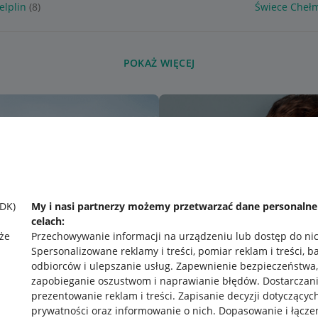
elplin
(8)
Świece Cheł
POKAŻ WIĘCEJ
SDK)
My i nasi partnerzy możemy przetwarzać dane personaln
celach:
że
Przechowywanie informacji na urządzeniu lub dostęp do ni
Spersonalizowane reklamy i treści, pomiar reklam i treści, b
odbiorców i ulepszanie usług
.
Zapewnienie bezpieczeństwa,
zapobieganie oszustwom i naprawianie błędów
.
Dostarczani
prezentowanie reklam i treści
.
Zapisanie decyzji dotyczącyc
prywatności oraz informowanie o nich
.
Dopasowanie i łącze