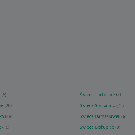
w
(6)
Świece Tuchomie
(7)
ie
(20)
Świece Somonino
(21)
ko
(18)
Świece Damasławek
(6)
ek
(6)
Świece Biskupice
(9)