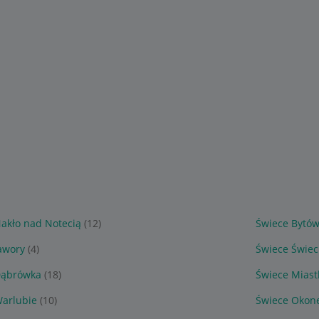
akło nad Notecią
(12)
Świece Bytó
awory
(4)
Świece Świec
Dąbrówka
(18)
Świece Miast
arlubie
(10)
Świece Okon