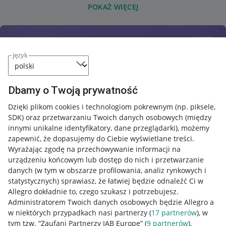
POKAŻ WIĘCEJ
język
Dbamy o Twoją prywatność
Dzięki plikom cookies i technologiom pokrewnym
(np. piksele,
SDK)
oraz przetwarzaniu Twoich danych osobowych
(między
innymi unikalne identyfikatory, dane przeglądarki)
, możemy
zapewnić, że dopasujemy do Ciebie wyświetlane treści.
Wyrażając zgodę na przechowywanie informacji na
urządzeniu końcowym lub dostęp do nich i przetwarzanie
danych (w tym w obszarze profilowania, analiz rynkowych i
statystycznych) sprawiasz, że łatwiej będzie odnaleźć Ci w
Allegro dokładnie to, czego szukasz i potrzebujesz.
Administratorem Twoich danych osobowych będzie Allegro a
w niektórych przypadkach nasi partnerzy (
17
partnerów
), w
tym tzw. “Zaufani Partnerzy IAB Europe” (
9
partnerów
).