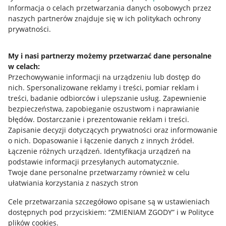
Przydatne informacje
Informacja o celach przetwarzania danych osobowych przez
naszych partnerów znajduje się w ich politykach ochrony
prywatności.
Jak to działa
Napisz do nas
My i nasi partnerzy możemy przetwarzać dane personalne
w celach:
Allegro Gadane dla sprzedających
Przechowywanie informacji na urządzeniu lub dostęp do
Allegro Gadane dla kupujących
nich
.
Spersonalizowane reklamy i treści, pomiar reklam i
treści, badanie odbiorców i ulepszanie usług
.
Zapewnienie
Mapa miejscowości
bezpieczeństwa, zapobieganie oszustwom i naprawianie
błędów
.
Dostarczanie i prezentowanie reklam i treści
.
Informacje prawne
Zapisanie decyzji dotyczących prywatności oraz informowanie
o nich
.
Dopasowanie i łączenie danych z innych źródeł
.
Regulamin
Łączenie różnych urządzeń
.
Identyfikacja urządzeń na
podstawie informacji przesyłanych automatycznie
.
Polityka plików "cookies"
Twoje dane personalne przetwarzamy również w celu
ułatwiania korzystania z naszych stron
Ustawienia plików "cookies"
Cele przetwarzania szczegółowo opisane są w ustawieniach
Udostępnianie lokalizacji
dostępnych pod przyciskiem: “ZMIENIAM ZGODY” i w Polityce
Informacje dla Aktu o Usługach Cyfrowych
plików cookies.