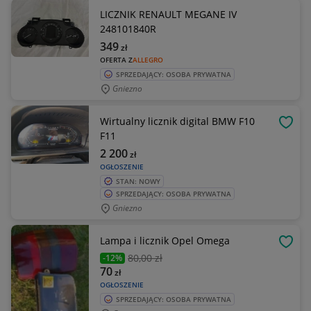
LICZNIK RENAULT MEGANE IV
248101840R
349
zł
OFERTA Z
ALLEGRO
SPRZEDAJĄCY: OSOBA PRYWATNA
Gniezno
Wirtualny licznik digital BMW F10
OBSE
F11
2 200
zł
OGŁOSZENIE
STAN: NOWY
SPRZEDAJĄCY: OSOBA PRYWATNA
Gniezno
Lampa i licznik Opel Omega
OBSE
80
,00 zł
-12%
70
zł
OGŁOSZENIE
SPRZEDAJĄCY: OSOBA PRYWATNA