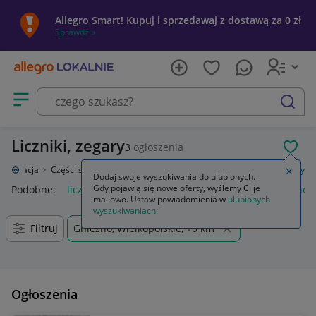
Allegro Smart! Kupuj i sprzedawaj z dostawą za 0 zł
Sprawdź »
Otwórz menu z kategoriami
szukaj
Liczniki, zegary
3
ogłoszenia
POL
toryzacja
Części samochodowe
Wyposażenie wnętrza
Liczniki, zegary
Zamkn
Dodaj swoje wyszukiwania do ulubionych.
Gdy pojawią się nowe oferty, wyślemy Ci je
Podobne:
liczniki zegary
licznik zegary bmw f30
honda horne
mailowo. Ustaw powiadomienia w
ulubionych
wyszukiwaniach
.
Filtruj
Gniezno, Wielkopolskie, +0 km
Ogłoszenia