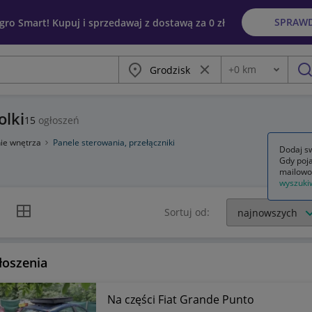
SPRAW
egro Smart! Kupuj i sprzedawaj z dostawą za 0 zł
Miasto
Wyczyść frazę
+
0
km
Odległość
szu
olki
15
ogłoszeń
ie wnętrza
Panele sterowania, przełączniki
Dodaj sw
Gdy poja
mailowo
wyszuki
k listy
Widok siatki
Sortuj od:
łoszenia
Na części Fiat Grande Punto