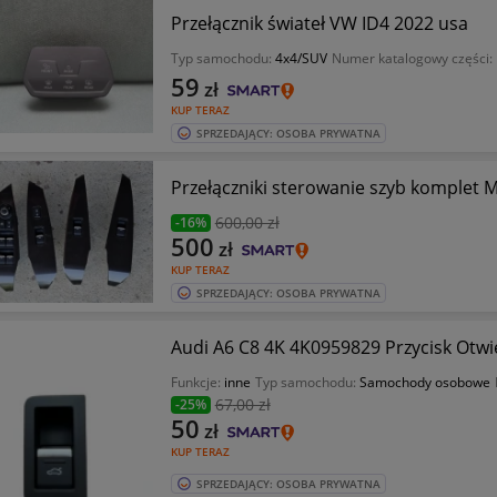
Przełącznik świateł VW ID4 2022 usa
Typ samochodu:
4x4/SUV
Numer katalogowy części:
59
zł
KUP TERAZ
SPRZEDAJĄCY: OSOBA PRYWATNA
Przełączniki sterowanie szyb komplet M
600
,00 zł
-16%
500
zł
KUP TERAZ
SPRZEDAJĄCY: OSOBA PRYWATNA
Audi A6 C8 4K 4K0959829 Przycisk Otw
Funkcje:
inne
Typ samochodu:
Samochody osobowe
67
,00 zł
-25%
50
zł
KUP TERAZ
SPRZEDAJĄCY: OSOBA PRYWATNA