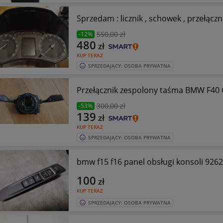
Sprzedam : licznik , schowek , prze
550
,00 zł
-12%
480
zł
KUP TERAZ
SPRZEDAJĄCY: OSOBA PRYWATNA
Przełącznik zespolony taśma BMW F40
300
,00 zł
-53%
139
zł
KUP TERAZ
SPRZEDAJĄCY: OSOBA PRYWATNA
bmw f15 f16 panel obsługi konsoli 926
100
zł
KUP TERAZ
SPRZEDAJĄCY: OSOBA PRYWATNA