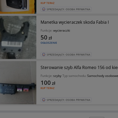
KUP TERAZ
SPRZEDAJĄCY: OSOBA PRYWATNA
Manetka wycieraczek skoda Fabia I
Funkcje:
wycieraczki
50
zł
OGŁOSZENIE
SPRZEDAJĄCY: OSOBA PRYWATNA
Sterowanie szyb Alfa Romeo 156 od ki
Funkcje:
szyby
Typ samochodu:
Samochody osobow
100
zł
KUP TERAZ
SPRZEDAJĄCY: OSOBA PRYWATNA