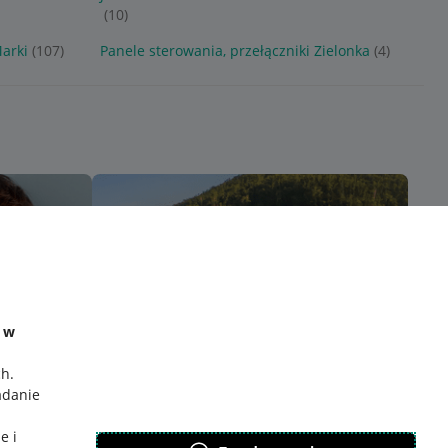
(10)
Marki
(107)
Panele sterowania, przełączniki Zielonka
(4)
e w
ch
.
adanie
e i