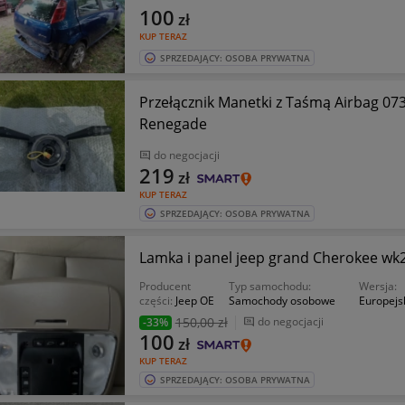
100
zł
KUP TERAZ
SPRZEDAJĄCY: OSOBA PRYWATNA
Przełącznik Manetki z Taśmą Airbag 073
Renegade
do negocjacji
219
zł
KUP TERAZ
SPRZEDAJĄCY: OSOBA PRYWATNA
Lamka i panel jeep grand Cherokee wk
Producent
Typ samochodu:
Wersja:
części:
Jeep OE
Samochody osobowe
Europejs
150
,00 zł
do negocjacji
-33%
100
zł
KUP TERAZ
SPRZEDAJĄCY: OSOBA PRYWATNA