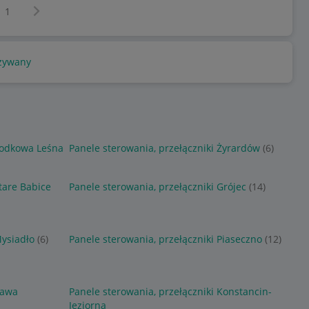
Następna strona
z
1
żywany
 Podkowa Leśna
Panele sterowania, przełączniki Żyrardów
(6)
tare Babice
Panele sterowania, przełączniki Grójec
(14)
Mysiadło
(6)
Panele sterowania, przełączniki Piaseczno
(12)
Rawa
Panele sterowania, przełączniki Konstancin-
Jeziorna