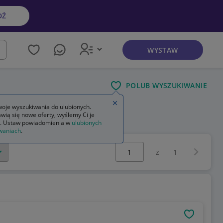
DŹ
WYSTAW
kaj
POLUB WYSZUKIWANIE
Zamknij wskazówkę
oje wyszukiwania do ulubionych.
wią się nowe oferty, wyślemy Ci je
. Ustaw powiadomienia w
ulubionych
waniach
.
Wybierz stronę:
Następna 
z
1
OBSERWU