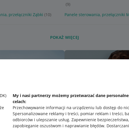
(9)
nia, przełączniki Ząbki
(10)
Panele sterowania, przełączniki 
POKAŻ WIĘCEJ
SDK)
My i nasi partnerzy możemy przetwarzać dane personaln
celach:
że
Przechowywanie informacji na urządzeniu lub dostęp do ni
Spersonalizowane reklamy i treści, pomiar reklam i treści, b
odbiorców i ulepszanie usług
.
Zapewnienie bezpieczeństwa,
zapobieganie oszustwom i naprawianie błędów
.
Dostarczani