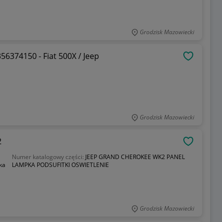
Grodzisk Mazowiecki
56374150 - Fiat 500X / Jeep
OBSERWU
Grodzisk Mazowiecki
2
OBSERWU
Numer katalogowy części:
JEEP GRAND CHEROKEE WK2 PANEL
ka
LAMPKA PODSUFITKI OSWIETLENIE
Grodzisk Mazowiecki