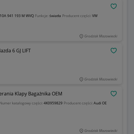
OBSERWU
10A 941 193 M WVQ
Funkcje:
światła
Producent części:
VW
Grodzisk Mazowiecki
azda 6 GJ LIFT
OBSERWU
Grodzisk Mazowiecki
ierania Klapy Bagażnika OEM
OBSERWU
Numer katalogowy części:
4K0959829
Producent części:
Audi OE
Grodzisk Mazowiecki