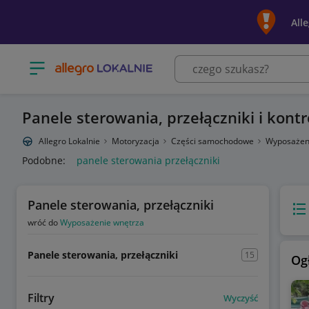
All
Otwórz menu z kategoriami
Panele sterowania, przełączniki i kontr
Allegro Lokalnie
Motoryzacja
Części samochodowe
Wyposażen
Podobne:
panele sterowania przełączniki
Panele sterowania, przełączniki
Wido
wróć do
Wyposażenie wnętrza
Panele sterowania, przełączniki
15
Og
Filtry
Wyczyść