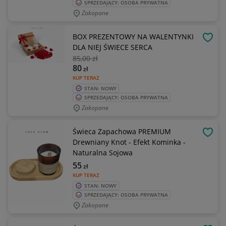
SPRZEDAJĄCY: OSOBA PRYWATNA
Zakopane
BOX PREZENTOWY NA WALENTYNKI
OBSE
DLA NIEJ ŚWIECE SERCA
85
,00 zł
80
zł
KUP TERAZ
STAN: NOWY
SPRZEDAJĄCY: OSOBA PRYWATNA
Zakopane
Świeca Zapachowa PREMIUM
OBSE
Drewniany Knot - Efekt Kominka -
Naturalna Sojowa
55
zł
KUP TERAZ
STAN: NOWY
SPRZEDAJĄCY: OSOBA PRYWATNA
Zakopane