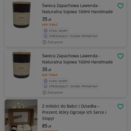
Świeca Zapachowa Lawenda -
OBSE
Naturalna Sojowa 160ml Handmade
35
zł
KUP TERAZ
STAN: NOWY
SPRZEDAJĄCY: OSOBA PRYWATNA
Zakopane
Świeca Zapachowa Lawenda -
OBSE
Naturalna Sojowa 160ml Handmade
35
zł
KUP TERAZ
STAN: NOWY
SPRZEDAJĄCY: OSOBA PRYWATNA
Zakopane
Z miłości do Babci i Dziadka –
OBSE
Prezent, który Ogrzeje Ich Serce i
Stopy!
85
zł