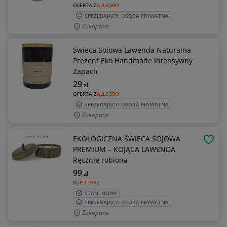
OFERTA Z
ALLEGRO
SPRZEDAJĄCY: OSOBA PRYWATNA
Zakopane
Świeca Sojowa Lawenda Naturalna
Prezent Eko Handmade Intensywny
Zapach
29
zł
OFERTA Z
ALLEGRO
SPRZEDAJĄCY: OSOBA PRYWATNA
Zakopane
EKOLOGICZNA ŚWIECA SOJOWA
OBSE
PREMIUM – KOJĄCA LAWENDA
Ręcznie robiona
99
zł
KUP TERAZ
STAN: NOWY
SPRZEDAJĄCY: OSOBA PRYWATNA
Zakopane