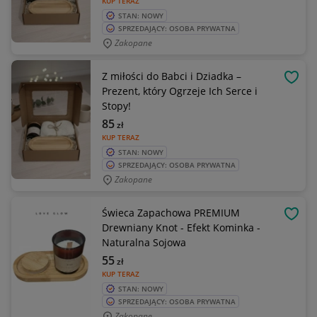
KUP TERAZ
STAN: NOWY
SPRZEDAJĄCY: OSOBA PRYWATNA
Zakopane
Z miłości do Babci i Dziadka –
OBSE
Prezent, który Ogrzeje Ich Serce i
Stopy!
85
zł
KUP TERAZ
STAN: NOWY
SPRZEDAJĄCY: OSOBA PRYWATNA
Zakopane
Świeca Zapachowa PREMIUM
OBSE
Drewniany Knot - Efekt Kominka -
Naturalna Sojowa
55
zł
KUP TERAZ
STAN: NOWY
SPRZEDAJĄCY: OSOBA PRYWATNA
Zakopane