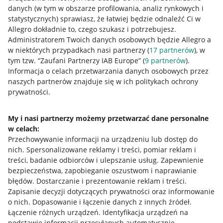
danych (w tym w obszarze profilowania, analiz rynkowych i
statystycznych) sprawiasz, że łatwiej będzie odnaleźć Ci w
Allegro dokładnie to, czego szukasz i potrzebujesz.
Administratorem Twoich danych osobowych będzie Allegro a
w niektórych przypadkach nasi partnerzy (
17
partnerów
), w
tym tzw. “Zaufani Partnerzy IAB Europe” (
9
partnerów
).
Przydatne informacje
Informacja o celach przetwarzania danych osobowych przez
naszych partnerów znajduje się w ich politykach ochrony
prywatności.
Jak to działa
Napisz do nas
My i nasi partnerzy możemy przetwarzać dane personalne
w celach:
Allegro Gadane dla sprzedających
Przechowywanie informacji na urządzeniu lub dostęp do
Allegro Gadane dla kupujących
nich
.
Spersonalizowane reklamy i treści, pomiar reklam i
treści, badanie odbiorców i ulepszanie usług
.
Zapewnienie
Mapa miejscowości
bezpieczeństwa, zapobieganie oszustwom i naprawianie
błędów
.
Dostarczanie i prezentowanie reklam i treści
.
Informacje prawne
Zapisanie decyzji dotyczących prywatności oraz informowanie
o nich
.
Dopasowanie i łączenie danych z innych źródeł
.
Regulamin
Łączenie różnych urządzeń
.
Identyfikacja urządzeń na
podstawie informacji przesyłanych automatycznie
.