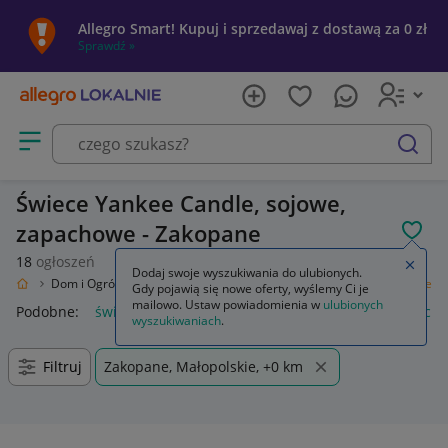
Allegro Smart! Kupuj i sprzedawaj z dostawą za 0 zł
Sprawdź »
Otwórz menu z kategoriami
szukaj
Świece Yankee Candle, sojowe,
zapachowe - Zakopane
POL
18
ogłoszeń
Zamkn
Dodaj swoje wyszukiwania do ulubionych.
okalnie
Dom i Ogród
Wyposażenie
Świece i zapachy do domu
Świece
Gdy pojawią się nowe oferty, wyślemy Ci je
mailowo. Ustaw powiadomienia w
ulubionych
Podobne:
świece zapłonowe
świece sojowe
świece zapach
wyszukiwaniach
.
Filtruj
Zakopane, Małopolskie, +0 km