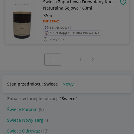
Świeca Zapachowa Drewniany Knot -
OBSE
Naturalna Sojowa 160ml
35
zł
KUP TERAZ
STAN: NOWY
SPRZEDAJĄCY: OSOBA PRYWATNA
Zakopane
Wybierz stronę:
Następna strona
z
1
Stan przedmiotu: Świece
Nowy
Zobacz w innej lokalizacji
"Świece"
Świece Poronin
(5)
Świece Nowy Targ
(4)
Świece Odrowąż
(13)