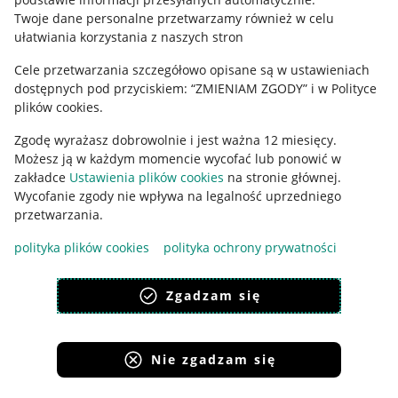
Polityka plików "cookies"
Twoje dane personalne przetwarzamy również w celu
ułatwiania korzystania z naszych stron
Ustawienia plików "cookies"
Cele przetwarzania szczegółowo opisane są w ustawieniach
Udostępnianie lokalizacji
dostępnych pod przyciskiem: “ZMIENIAM ZGODY” i w Polityce
Informacje dla Aktu o Usługach Cyfrowych
plików cookies.
Zgodę wyrażasz dobrowolnie i jest ważna 12 miesięcy.
Pobierz aplikację
Możesz ją w każdym momencie wycofać lub ponowić w
zakładce
Ustawienia plików cookies
na stronie głównej.
Wycofanie zgody nie wpływa na legalność uprzedniego
przetwarzania.
polityka plików cookies
polityka ochrony prywatności
Zgadzam się
Nie zgadzam się
Korzystanie z serwisu oznacza akceptację
regulaminu
.