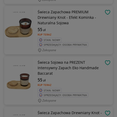
Świeca Zapachowa PREMIUM
OBSE
Drewniany Knot - Efekt Kominka -
Naturalna Sojowa
55
zł
KUP TERAZ
STAN: NOWY
SPRZEDAJĄCY: OSOBA PRYWATNA
Zakopane
Świeca Sojowa na PREZENT
OBSE
Intensywny Zapach Eko Handmade
Baccarat
55
zł
KUP TERAZ
STAN: NOWY
SPRZEDAJĄCY: OSOBA PRYWATNA
Zakopane
Świeca Zapachowa Drewniany Knot -
OBSE