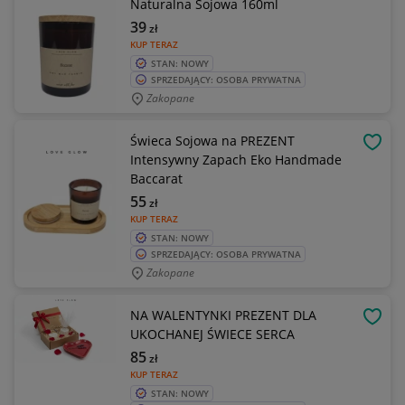
Naturalna Sojowa 160ml
39
zł
KUP TERAZ
STAN: NOWY
SPRZEDAJĄCY: OSOBA PRYWATNA
Zakopane
Świeca Sojowa na PREZENT
OBSE
Intensywny Zapach Eko Handmade
Baccarat
55
zł
KUP TERAZ
STAN: NOWY
SPRZEDAJĄCY: OSOBA PRYWATNA
Zakopane
NA WALENTYNKI PREZENT DLA
OBSE
UKOCHANEJ ŚWIECE SERCA
85
zł
KUP TERAZ
STAN: NOWY