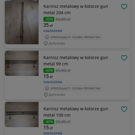
Karnisz metalowy w kolorze gun
OBSE
metal 204 cm
50
,00 zł
-30%
35
zł
OGŁOSZENIE
SPRZEDAJĄCY: OSOBA PRYWATNA
Jachranka
Karnisz metalowy w kolorze gun
OBSE
metal 99 cm
25
,00 zł
-40%
15
zł
OGŁOSZENIE
SPRZEDAJĄCY: OSOBA PRYWATNA
Jachranka
Karnisz metalowy w kolorze gun
OBSE
metal 100 cm
25
,00 zł
-40%
15
zł
OGŁOSZENIE