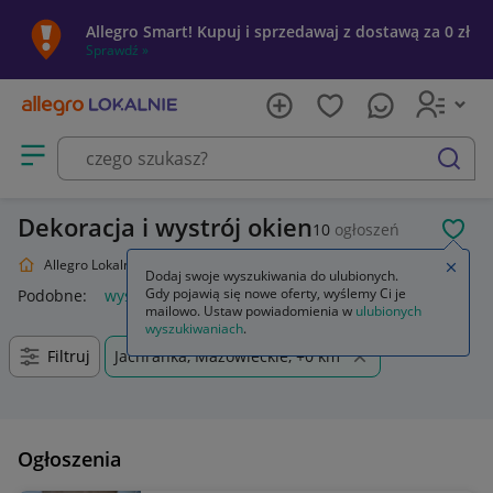
Allegro Smart! Kupuj i sprzedawaj z dostawą za 0 zł
Sprawdź »
Otwórz menu z kategoriami
szukaj
Dekoracja i wystrój okien
10
ogłoszeń
POL
Allegro Lokalnie
Dom i Ogród
Wyposażenie
Wystrój okien
Zamkn
Dodaj swoje wyszukiwania do ulubionych.
Gdy pojawią się nowe oferty, wyślemy Ci je
Podobne:
wystrój okien
lart wystrój okien
mailowo. Ustaw powiadomienia w
ulubionych
wyszukiwaniach
.
Filtruj
Jachranka, Mazowieckie, +0 km
Ogłoszenia