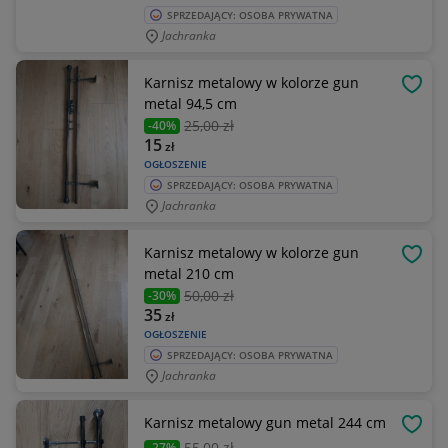
SPRZEDAJĄCY: OSOBA PRYWATNA
Jachranka
Karnisz metalowy w kolorze gun
OBSE
metal 94,5 cm
25
,00 zł
-40%
15
zł
OGŁOSZENIE
SPRZEDAJĄCY: OSOBA PRYWATNA
Jachranka
Karnisz metalowy w kolorze gun
OBSE
metal 210 cm
50
,00 zł
-30%
35
zł
OGŁOSZENIE
SPRZEDAJĄCY: OSOBA PRYWATNA
Jachranka
Karnisz metalowy gun metal 244 cm
OBSE
55
,00 zł
-27%