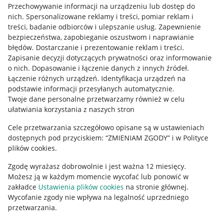
Przechowywanie informacji na urządzeniu lub dostęp do
Allegro Gadane dla kupujących
nich
.
Spersonalizowane reklamy i treści, pomiar reklam i
treści, badanie odbiorców i ulepszanie usług
.
Zapewnienie
Mapa miejscowości
bezpieczeństwa, zapobieganie oszustwom i naprawianie
błędów
.
Dostarczanie i prezentowanie reklam i treści
.
Informacje prawne
Zapisanie decyzji dotyczących prywatności oraz informowanie
o nich
.
Dopasowanie i łączenie danych z innych źródeł
.
Regulamin
Łączenie różnych urządzeń
.
Identyfikacja urządzeń na
podstawie informacji przesyłanych automatycznie
.
Polityka plików "cookies"
Twoje dane personalne przetwarzamy również w celu
ułatwiania korzystania z naszych stron
Ustawienia plików "cookies"
Cele przetwarzania szczegółowo opisane są w ustawieniach
Udostępnianie lokalizacji
dostępnych pod przyciskiem: “ZMIENIAM ZGODY” i w Polityce
Informacje dla Aktu o Usługach Cyfrowych
plików cookies.
Zgodę wyrażasz dobrowolnie i jest ważna 12 miesięcy.
Pobierz aplikację
Możesz ją w każdym momencie wycofać lub ponowić w
zakładce
Ustawienia plików cookies
na stronie głównej.
Wycofanie zgody nie wpływa na legalność uprzedniego
przetwarzania.