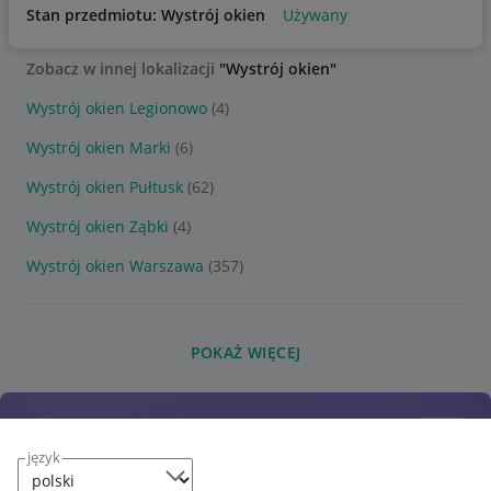
Stan przedmiotu: Wystrój okien
Używany
Zobacz w innej lokalizacji
"Wystrój okien"
Wystrój okien Legionowo
(4)
Wystrój okien Marki
(6)
Wystrój okien Pułtusk
(62)
Wystrój okien Ząbki
(4)
Wystrój okien Warszawa
(357)
POKAŻ WIĘCEJ
język