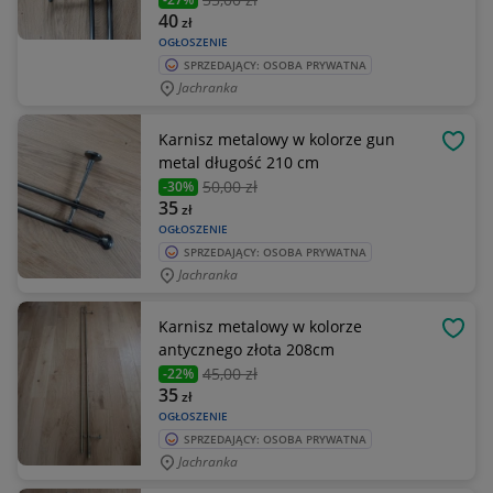
40
zł
OGŁOSZENIE
SPRZEDAJĄCY: OSOBA PRYWATNA
Jachranka
Karnisz metalowy w kolorze gun
OBSE
metal długość 210 cm
50
,00 zł
-30%
35
zł
OGŁOSZENIE
SPRZEDAJĄCY: OSOBA PRYWATNA
Jachranka
Karnisz metalowy w kolorze
OBSE
antycznego złota 208cm
45
,00 zł
-22%
35
zł
OGŁOSZENIE
SPRZEDAJĄCY: OSOBA PRYWATNA
Jachranka