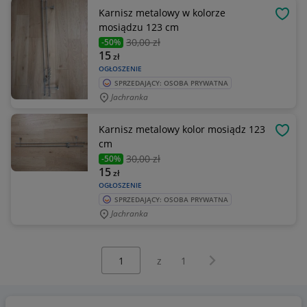
Karnisz metalowy w kolorze
OBSE
mosiądzu 123 cm
30
,00 zł
-50%
15
zł
OGŁOSZENIE
SPRZEDAJĄCY: OSOBA PRYWATNA
Jachranka
Karnisz metalowy kolor mosiądz 123
OBSE
cm
30
,00 zł
-50%
15
zł
OGŁOSZENIE
SPRZEDAJĄCY: OSOBA PRYWATNA
Jachranka
Wybierz stronę:
Następna strona
z
1