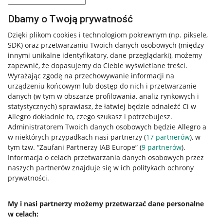
Dbamy o Twoją prywatność
Dzięki plikom cookies i technologiom pokrewnym
(np. piksele,
SDK)
oraz przetwarzaniu Twoich danych osobowych
(między
innymi unikalne identyfikatory, dane przeglądarki)
, możemy
zapewnić, że dopasujemy do Ciebie wyświetlane treści.
Wyrażając zgodę na przechowywanie informacji na
urządzeniu końcowym lub dostęp do nich i przetwarzanie
danych (w tym w obszarze profilowania, analiz rynkowych i
statystycznych) sprawiasz, że łatwiej będzie odnaleźć Ci w
Allegro dokładnie to, czego szukasz i potrzebujesz.
Administratorem Twoich danych osobowych będzie Allegro a
w niektórych przypadkach nasi partnerzy (
17
partnerów
), w
tym tzw. “Zaufani Partnerzy IAB Europe” (
9
partnerów
).
Przydatne informacje
Informacja o celach przetwarzania danych osobowych przez
naszych partnerów znajduje się w ich politykach ochrony
prywatności.
Jak to działa
Napisz do nas
My i nasi partnerzy możemy przetwarzać dane personalne
w celach:
Allegro Gadane dla sprzedających