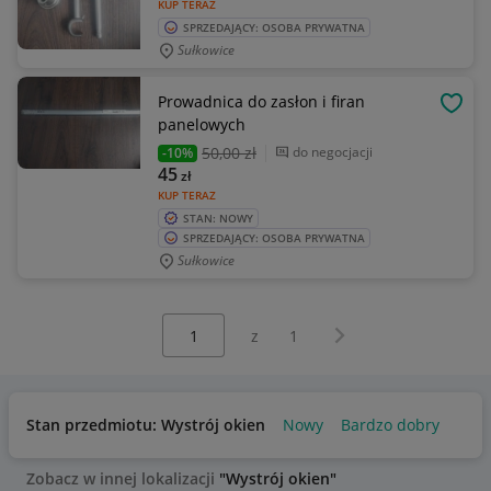
KUP TERAZ
SPRZEDAJĄCY: OSOBA PRYWATNA
Sułkowice
Prowadnica do zasłon i firan
OBSE
panelowych
50
,00 zł
do negocjacji
-10%
45
zł
KUP TERAZ
STAN: NOWY
SPRZEDAJĄCY: OSOBA PRYWATNA
Sułkowice
Wybierz stronę:
Następna strona
z
1
Stan przedmiotu: Wystrój okien
Nowy
Bardzo dobry
Zobacz w innej lokalizacji
"Wystrój okien"