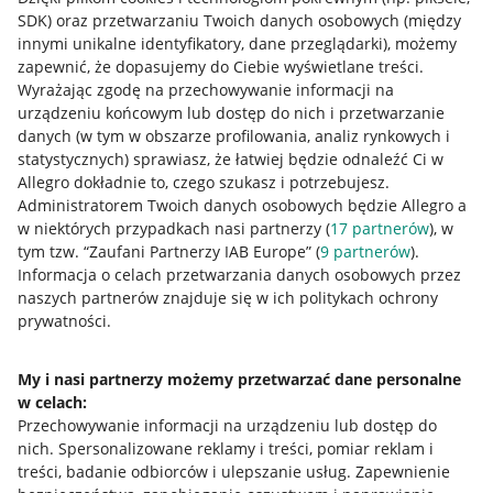
SDK)
oraz przetwarzaniu Twoich danych osobowych
(między
innymi unikalne identyfikatory, dane przeglądarki)
, możemy
zapewnić, że dopasujemy do Ciebie wyświetlane treści.
Wyrażając zgodę na przechowywanie informacji na
urządzeniu końcowym lub dostęp do nich i przetwarzanie
danych (w tym w obszarze profilowania, analiz rynkowych i
statystycznych) sprawiasz, że łatwiej będzie odnaleźć Ci w
Allegro dokładnie to, czego szukasz i potrzebujesz.
Administratorem Twoich danych osobowych będzie Allegro a
w niektórych przypadkach nasi partnerzy (
17
partnerów
), w
tym tzw. “Zaufani Partnerzy IAB Europe” (
9
partnerów
).
Przydatne informacje
Informacja o celach przetwarzania danych osobowych przez
naszych partnerów znajduje się w ich politykach ochrony
prywatności.
Jak to działa
Napisz do nas
My i nasi partnerzy możemy przetwarzać dane personalne
w celach:
Allegro Gadane dla sprzedających
Przechowywanie informacji na urządzeniu lub dostęp do
Allegro Gadane dla kupujących
nich
.
Spersonalizowane reklamy i treści, pomiar reklam i
treści, badanie odbiorców i ulepszanie usług
.
Zapewnienie
Mapa miejscowości