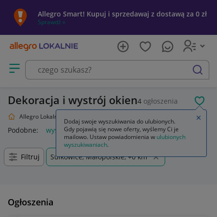
Allegro Smart! Kupuj i sprzedawaj z dostawą za 0 zł
Sprawdź »
Otwórz menu z kategoriami
szukaj
Dekoracja i wystrój okien
4
ogłoszenia
POL
Allegro Lokalnie
Dom i Ogród
Wyposażenie
Wystrój okien
Zamkn
Dodaj swoje wyszukiwania do ulubionych.
Gdy pojawią się nowe oferty, wyślemy Ci je
Podobne:
wystrój okien
lart wystrój okien
mailowo. Ustaw powiadomienia w
ulubionych
wyszukiwaniach
.
Filtruj
Sułkowice, Małopolskie, +0 km
Ogłoszenia