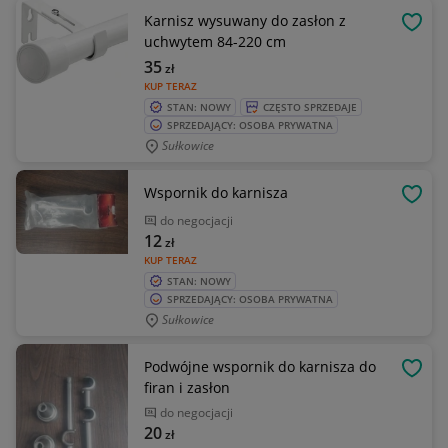
Karnisz wysuwany do zasłon z
OBSE
uchwytem 84-220 cm
35
zł
KUP TERAZ
STAN: NOWY
CZĘSTO SPRZEDAJE
SPRZEDAJĄCY: OSOBA PRYWATNA
Sułkowice
Wspornik do karnisza
OBSE
do negocjacji
12
zł
KUP TERAZ
STAN: NOWY
SPRZEDAJĄCY: OSOBA PRYWATNA
Sułkowice
Podwójne wspornik do karnisza do
OBSE
firan i zasłon
do negocjacji
20
zł