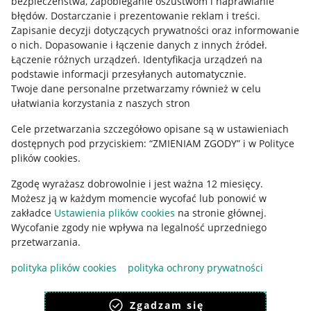
bezpieczeństwa, zapobieganie oszustwom i naprawianie
błędów
.
Dostarczanie i prezentowanie reklam i treści
.
Informacje prawne
Zapisanie decyzji dotyczących prywatności oraz informowanie
o nich
.
Dopasowanie i łączenie danych z innych źródeł
.
Regulamin
Łączenie różnych urządzeń
.
Identyfikacja urządzeń na
podstawie informacji przesyłanych automatycznie
.
Polityka plików "cookies"
Twoje dane personalne przetwarzamy również w celu
ułatwiania korzystania z naszych stron
Ustawienia plików "cookies"
Cele przetwarzania szczegółowo opisane są w ustawieniach
Udostępnianie lokalizacji
dostępnych pod przyciskiem: “ZMIENIAM ZGODY” i w Polityce
Informacje dla Aktu o Usługach Cyfrowych
plików cookies.
Zgodę wyrażasz dobrowolnie i jest ważna 12 miesięcy.
Pobierz aplikację
Możesz ją w każdym momencie wycofać lub ponowić w
zakładce
Ustawienia plików cookies
na stronie głównej.
Wycofanie zgody nie wpływa na legalność uprzedniego
przetwarzania.
polityka plików cookies
polityka ochrony prywatności
Zgadzam się