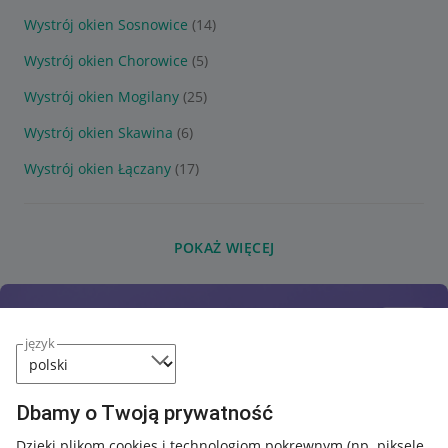
Wystrój okien Sosnowice
(14)
Wystrój okien Chorowice
(5)
Wystrój okien Mogilany
(25)
Wystrój okien Skawina
(6)
Wystrój okien Łączany
(17)
POKAŻ WIĘCEJ
język
Dbamy o Twoją prywatność
Dzięki plikom cookies i technologiom pokrewnym
(np. piksele,