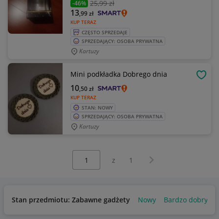
25
,99 zł
-46%
13
,99
zł
KUP TERAZ
CZĘSTO SPRZEDAJE
SPRZEDAJĄCY: OSOBA PRYWATNA
Kartuzy
Mini podkładka Dobrego dnia
OBSE
10
,50
zł
KUP TERAZ
STAN: NOWY
SPRZEDAJĄCY: OSOBA PRYWATNA
Kartuzy
Wybierz stronę:
Następna strona
z
1
Stan przedmiotu: Zabawne gadżety
Nowy
Bardzo dobry