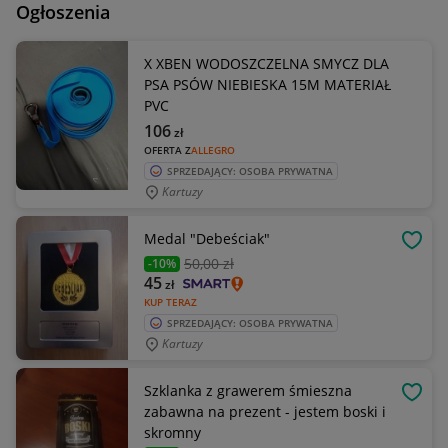
Ogłoszenia
X XBEN WODOSZCZELNA SMYCZ DLA
PSA PSÓW NIEBIESKA 15M MATERIAŁ
PVC
106
zł
OFERTA Z
ALLEGRO
SPRZEDAJĄCY: OSOBA PRYWATNA
Kartuzy
Medal "Debeściak"
OBSE
50
,00 zł
-10%
45
zł
KUP TERAZ
SPRZEDAJĄCY: OSOBA PRYWATNA
Kartuzy
Szklanka z grawerem śmieszna
OBSE
zabawna na prezent - jestem boski i
skromny