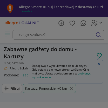
Allegro Smart! Kupuj i sprzedawaj z dostawą za 0 zł
Sprawdź »
Otwórz menu z kategoriami
szukaj
Zabawne gadżety do domu -
Kartuzy
POL
4
ogłoszenia
Zamkn
Dodaj swoje wyszukiwania do ulubionych.
Allegro Lokalnie
Dom i Ogród
Wyposażenie
Zabawne gadżety
Gdy pojawią się nowe oferty, wyślemy Ci je
mailowo. Ustaw powiadomienia w
ulubionych
Podobne:
zabawne gadżety
zabawne gadżety dla dzieci
wyszukiwaniach
.
Filtruj
Kartuzy, Pomorskie, +0 km