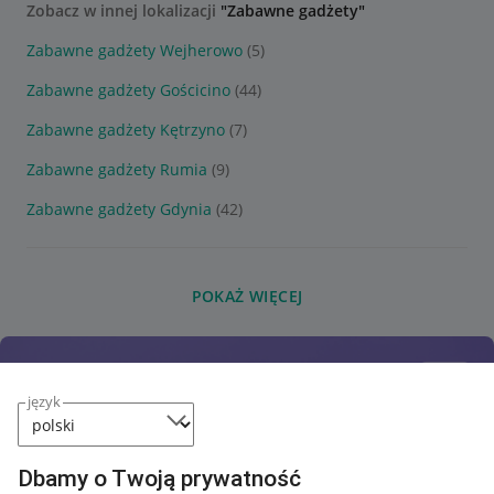
Zobacz w innej lokalizacji
"Zabawne gadżety"
Zabawne gadżety Wejherowo
(5)
Zabawne gadżety Gościcino
(44)
Zabawne gadżety Kętrzyno
(7)
Zabawne gadżety Rumia
(9)
Zabawne gadżety Gdynia
(42)
POKAŻ WIĘCEJ
język
Dbamy o Twoją prywatność