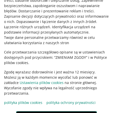
treści, badanie odbiorców i ulepszanie usług
.
Zapewnienie
Mapa miejscowości
bezpieczeństwa, zapobieganie oszustwom i naprawianie
błędów
.
Dostarczanie i prezentowanie reklam i treści
.
Informacje prawne
Zapisanie decyzji dotyczących prywatności oraz informowanie
o nich
.
Dopasowanie i łączenie danych z innych źródeł
.
Regulamin
Łączenie różnych urządzeń
.
Identyfikacja urządzeń na
podstawie informacji przesyłanych automatycznie
.
Polityka plików "cookies"
Twoje dane personalne przetwarzamy również w celu
ułatwiania korzystania z naszych stron
Ustawienia plików "cookies"
Cele przetwarzania szczegółowo opisane są w ustawieniach
Udostępnianie lokalizacji
dostępnych pod przyciskiem: “ZMIENIAM ZGODY” i w Polityce
Informacje dla Aktu o Usługach Cyfrowych
plików cookies.
Zgodę wyrażasz dobrowolnie i jest ważna 12 miesięcy.
Pobierz aplikację
Możesz ją w każdym momencie wycofać lub ponowić w
zakładce
Ustawienia plików cookies
na stronie głównej.
Wycofanie zgody nie wpływa na legalność uprzedniego
przetwarzania.
polityka plików cookies
polityka ochrony prywatności