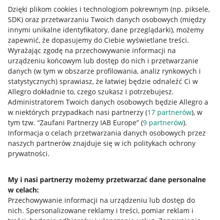
Dzięki plikom cookies i technologiom pokrewnym
(np. piksele,
SDK)
oraz przetwarzaniu Twoich danych osobowych
(między
innymi unikalne identyfikatory, dane przeglądarki)
, możemy
zapewnić, że dopasujemy do Ciebie wyświetlane treści.
Wyrażając zgodę na przechowywanie informacji na
urządzeniu końcowym lub dostęp do nich i przetwarzanie
danych (w tym w obszarze profilowania, analiz rynkowych i
statystycznych) sprawiasz, że łatwiej będzie odnaleźć Ci w
Allegro dokładnie to, czego szukasz i potrzebujesz.
Administratorem Twoich danych osobowych będzie Allegro a
w niektórych przypadkach nasi partnerzy (
17
partnerów
), w
tym tzw. “Zaufani Partnerzy IAB Europe” (
9
partnerów
).
Przydatne informacje
Informacja o celach przetwarzania danych osobowych przez
naszych partnerów znajduje się w ich politykach ochrony
prywatności.
Jak to działa
Napisz do nas
My i nasi partnerzy możemy przetwarzać dane personalne
w celach:
Allegro Gadane dla sprzedających
Przechowywanie informacji na urządzeniu lub dostęp do
Allegro Gadane dla kupujących
nich
.
Spersonalizowane reklamy i treści, pomiar reklam i