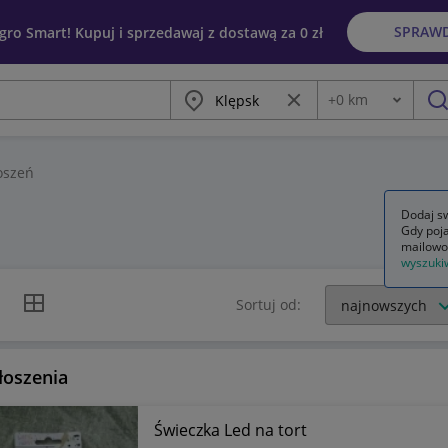
SPRAW
egro Smart! Kupuj i sprzedawaj z dostawą za 0 zł
Miasto
Wyczyść frazę
+
0
km
Odległość
szu
oszeń
Dodaj sw
Gdy poja
mailowo
wyszuki
k listy
Widok siatki
Sortuj od:
łoszenia
Świeczka Led na tort