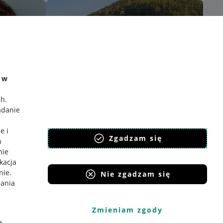
e w
ch
.
adanie
e i
Zgadzam się
h
nie
ikacja
nie
.
Nie zgadzam się
iania
Zmieniam zgody
e