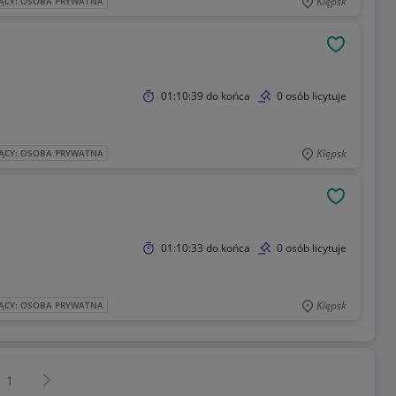
Klępsk
ĄCY: OSOBA PRYWATNA
OBSERWU
01:10:39
do końca
0 osób licytuje
Klępsk
ĄCY: OSOBA PRYWATNA
OBSERWU
01:10:33
do końca
0 osób licytuje
Klępsk
ĄCY: OSOBA PRYWATNA
Następna strona
z
1