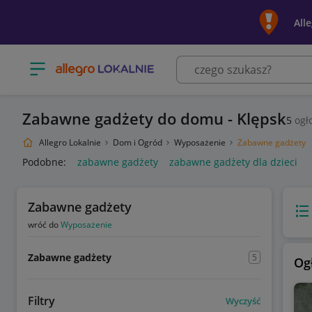
All
Otwórz menu z kategoriami
Zabawne gadżety do domu - Klępsk
5
ogł
Allegro Lokalnie
Dom i Ogród
Wyposażenie
Zabawne gadżety
Podobne:
zabawne gadżety
zabawne gadżety dla dzieci
Zabawne gadżety
Wido
wróć do
Wyposażenie
Zabawne gadżety
5
Og
Filtry
Wyczyść