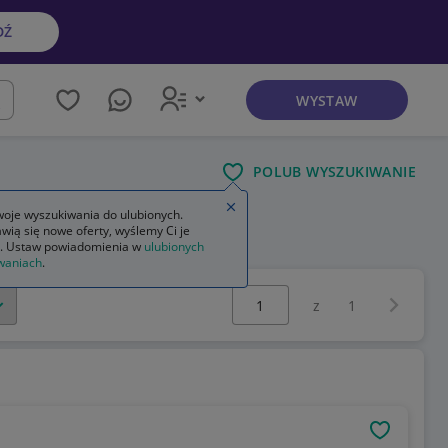
DŹ
WYSTAW
kaj
POLUB WYSZUKIWANIE
Zamknij wskazówkę
oje wyszukiwania do ulubionych.
wią się nowe oferty, wyślemy Ci je
. Ustaw powiadomienia w
ulubionych
waniach
.
Wybierz stronę:
Następna 
z
1
OBSERWU