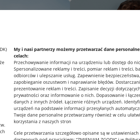
SDK)
My i nasi partnerzy możemy przetwarzać dane personaln
celach:
że
Przechowywanie informacji na urządzeniu lub dostęp do ni
Spersonalizowane reklamy i treści, pomiar reklam i treści, b
odbiorców i ulepszanie usług
.
Zapewnienie bezpieczeństwa,
zapobieganie oszustwom i naprawianie błędów
.
Dostarczani
prezentowanie reklam i treści
.
Zapisanie decyzji dotyczącyc
prywatności oraz informowanie o nich
.
Dopasowanie i łącze
danych z innych źródeł
.
Łączenie różnych urządzeń
.
Identyf
urządzeń na podstawie informacji przesyłanych automatycz
rawne
Pobierz aplikację
Twoje dane personalne przetwarzamy również w celu ułatw
korzystania z naszych stron
zw.
ach
Cele przetwarzania szczegółowo opisane są w ustawieniach
 "cookies"
dostępnych pod przyciskiem: “ZMIENIAM ZGODY” i w Polityc