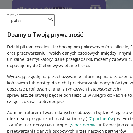
język
Dbamy o Twoją prywatność
Dzięki plikom cookies i technologiom pokrewnym
(np. piksele, 
oraz przetwarzaniu Twoich danych osobowych
(między innymi
unikalne identyfikatory, dane przeglądarki)
, możemy zapewnić, 
dopasujemy do Ciebie wyświetlane treści.
Wyrażając zgodę na przechowywanie informacji na urządzeniu
końcowym lub dostęp do nich i przetwarzanie danych (w tym w
obszarze profilowania, analiz rynkowych i statystycznych)
sprawiasz, że łatwiej będzie odnaleźć Ci w Allegro dokładnie to,
czego szukasz i potrzebujesz.
Przydatne informacje
Informacje p
Administratorem Twoich danych osobowych będzie Allegro a w
niektórych przypadkach nasi partnerzy (
17
partnerów
), w tym t
Jak to działa
Regulamin
“Zaufani Partnerzy IAB Europe” (
9
partnerów
). Informacja o cel
Napisz do nas
Polityka plików
przetwarzania danych osobowych przez naszych partnerów