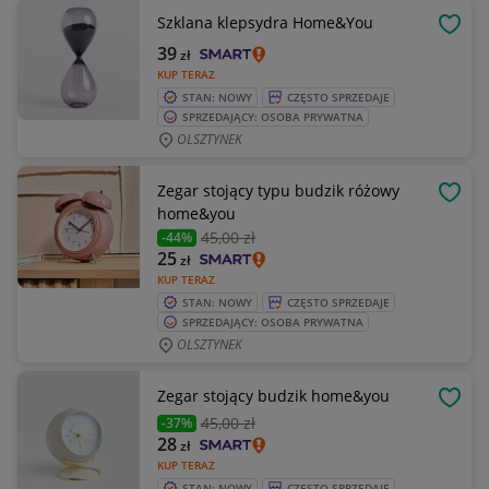
Szklana klepsydra Home&You
OBSE
39
zł
KUP TERAZ
STAN: NOWY
CZĘSTO SPRZEDAJE
SPRZEDAJĄCY: OSOBA PRYWATNA
OLSZTYNEK
Zegar stojący typu budzik różowy
OBSE
home&you
45
,00 zł
-44%
25
zł
KUP TERAZ
STAN: NOWY
CZĘSTO SPRZEDAJE
SPRZEDAJĄCY: OSOBA PRYWATNA
OLSZTYNEK
Zegar stojący budzik home&you
OBSE
45
,00 zł
-37%
28
zł
KUP TERAZ
STAN: NOWY
CZĘSTO SPRZEDAJE