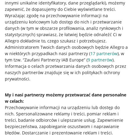
innymi unikalne identyfikatory, dane przeglądarki)
, możemy
zapewnić, że dopasujemy do Ciebie wyświetlane treści.
Wyrażając zgodę na przechowywanie informacji na
urządzeniu końcowym lub dostęp do nich i przetwarzanie
danych (w tym w obszarze profilowania, analiz rynkowych i
statystycznych) sprawiasz, że łatwiej będzie odnaleźć Ci w
Allegro dokładnie to, czego szukasz i potrzebujesz.
Administratorem Twoich danych osobowych będzie Allegro a
w niektórych przypadkach nasi partnerzy (
17
partnerów
), w
tym tzw. “Zaufani Partnerzy IAB Europe” (
9
partnerów
).
Przydatne informacje
Informacja o celach przetwarzania danych osobowych przez
naszych partnerów znajduje się w ich politykach ochrony
prywatności.
Jak to działa
Napisz do nas
My i nasi partnerzy możemy przetwarzać dane personalne
w celach:
Allegro Gadane dla sprzedających
Przechowywanie informacji na urządzeniu lub dostęp do
Allegro Gadane dla kupujących
nich
.
Spersonalizowane reklamy i treści, pomiar reklam i
treści, badanie odbiorców i ulepszanie usług
.
Zapewnienie
Mapa miejscowości
bezpieczeństwa, zapobieganie oszustwom i naprawianie
błędów
.
Dostarczanie i prezentowanie reklam i treści
.