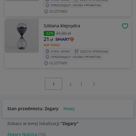
SPRZEDAJĄCY: OSOBA PRYWATNA
OLSZTYNEK
Szklana klepsydra
OBSE
31
,00 zł
-32%
21
zł
KUP TERAZ
STAN: NOWY
CZĘSTO SPRZEDAJE
SPRZEDAJĄCY: OSOBA PRYWATNA
OLSZTYNEK
Wybierz stronę:
Następna strona
z
1
Stan przedmiotu: Zegary
Nowy
Zobacz w innej lokalizacji
"Zegary"
Zegary Nidzica
(16)