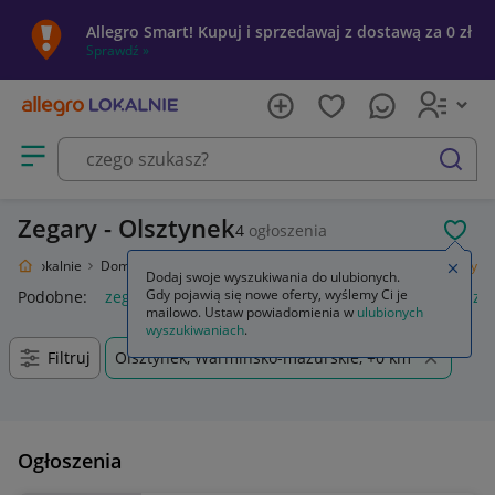
Allegro Smart! Kupuj i sprzedawaj z dostawą za 0 zł
Sprawdź »
Otwórz menu z kategoriami
szukaj
Zegary - Olsztynek
4
ogłoszenia
POL
legro Lokalnie
Dom i Ogród
Wyposażenie
Dekoracje i ozdoby
Zegary
Zamkn
Dodaj swoje wyszukiwania do ulubionych.
Gdy pojawią się nowe oferty, wyślemy Ci je
Podobne:
zegary
liczniki zegary
zegary do klimatyzacji
ze
mailowo. Ustaw powiadomienia w
ulubionych
wyszukiwaniach
.
Filtruj
Olsztynek, Warmińsko-mazurskie, +0 km
Ogłoszenia