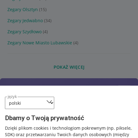
Zegary Olsztyn
(15)
Zegary Jedwabno
(34)
Zegary Szydłowo
(4)
Zegary Nowe Miasto Lubawskie
(4)
POKAŻ WIĘCEJ
język
Dbamy o Twoją prywatność
Dzięki plikom cookies i technologiom pokrewnym
(np. piksele,
SDK)
oraz przetwarzaniu Twoich danych osobowych
(między