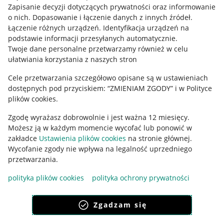
Informacje prawne
Zapisanie decyzji dotyczących prywatności oraz informowanie
o nich
.
Dopasowanie i łączenie danych z innych źródeł
.
Regulamin
Łączenie różnych urządzeń
.
Identyfikacja urządzeń na
podstawie informacji przesyłanych automatycznie
.
Polityka plików "cookies"
Twoje dane personalne przetwarzamy również w celu
ułatwiania korzystania z naszych stron
Ustawienia plików "cookies"
Cele przetwarzania szczegółowo opisane są w ustawieniach
Udostępnianie lokalizacji
dostępnych pod przyciskiem: “ZMIENIAM ZGODY” i w Polityce
Informacje dla Aktu o Usługach Cyfrowych
plików cookies.
Zgodę wyrażasz dobrowolnie i jest ważna 12 miesięcy.
Pobierz aplikację
Możesz ją w każdym momencie wycofać lub ponowić w
zakładce
Ustawienia plików cookies
na stronie głównej.
Wycofanie zgody nie wpływa na legalność uprzedniego
przetwarzania.
polityka plików cookies
polityka ochrony prywatności
Zgadzam się