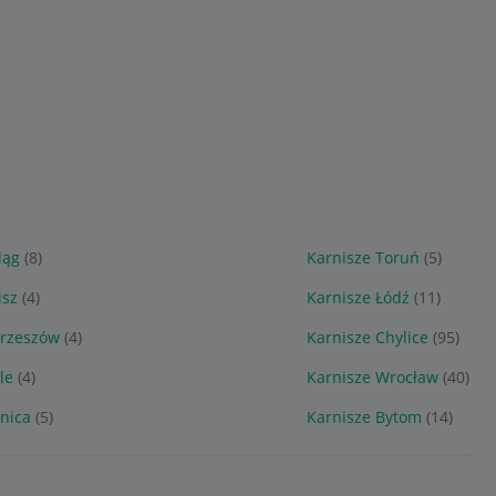
ląg
(8)
Karnisze Toruń
(5)
isz
(4)
Karnisze Łódź
(11)
trzeszów
(4)
Karnisze Chylice
(95)
le
(4)
Karnisze Wrocław
(40)
nica
(5)
Karnisze Bytom
(14)