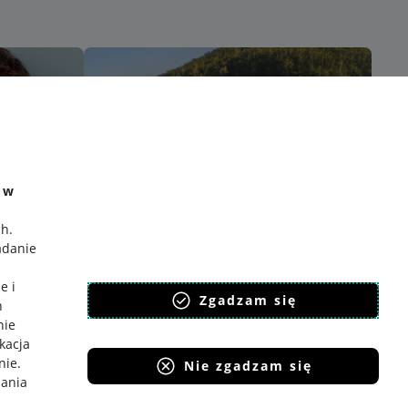
e w
ch
.
adanie
e i
Zgadzam się
h
nie
ikacja
nie
.
Nie zgadzam się
iania