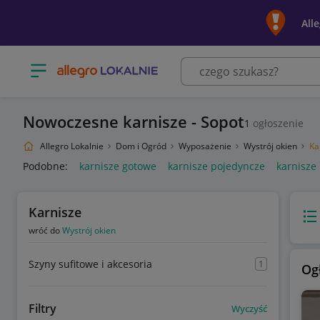
All
Otwórz menu z kategoriami
Nowoczesne karnisze - Sopot
1
ogłoszenie
Allegro Lokalnie
Dom i Ogród
Wyposażenie
Wystrój okien
Ka
Podobne:
karnisze gotowe
karnisze pojedyncze
karnisze
Karnisze
Wido
wróć do
Wystrój okien
Szyny sufitowe i akcesoria
1
Og
Filtry
Wyczyść