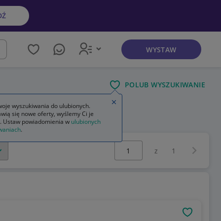
DŹ
WYSTAW
kaj
POLUB WYSZUKIWANIE
Zamknij wskazówkę
oje wyszukiwania do ulubionych.
wią się nowe oferty, wyślemy Ci je
. Ustaw powiadomienia w
ulubionych
waniach
.
Wybierz stronę:
Następna 
z
1
OBSERWU