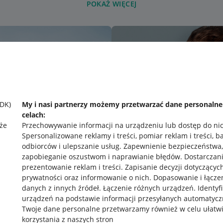
POKAŻ WIĘCEJ
SDK)
My i nasi partnerzy możemy przetwarzać dane personaln
celach:
że
Przechowywanie informacji na urządzeniu lub dostęp do ni
Spersonalizowane reklamy i treści, pomiar reklam i treści, b
odbiorców i ulepszanie usług
.
Zapewnienie bezpieczeństwa,
zapobieganie oszustwom i naprawianie błędów
.
Dostarczani
prezentowanie reklam i treści
.
Zapisanie decyzji dotyczącyc
prywatności oraz informowanie o nich
.
Dopasowanie i łącze
danych z innych źródeł
.
Łączenie różnych urządzeń
.
Identyf
urządzeń na podstawie informacji przesyłanych automatycz
rawne
Pobierz aplikację
Twoje dane personalne przetwarzamy również w celu ułatw
korzystania z naszych stron