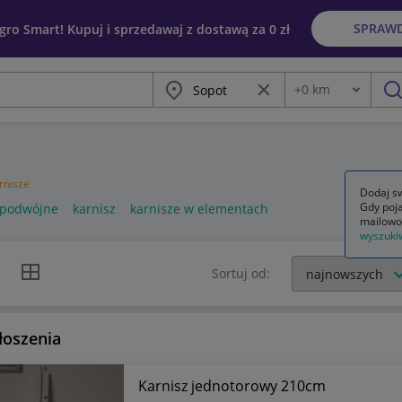
SPRAW
egro Smart! Kupuj i sprzedawaj z dostawą za 0 zł
Miasto
Wyczyść frazę
+
0
km
Odległość
szu
rnisze
Dodaj sw
Gdy poja
 podwójne
karnisz
karnisze w elementach
mailowo
wyszuki
k listy
Widok siatki
Sortuj od:
łoszenia
Karnisz jednotorowy 210cm