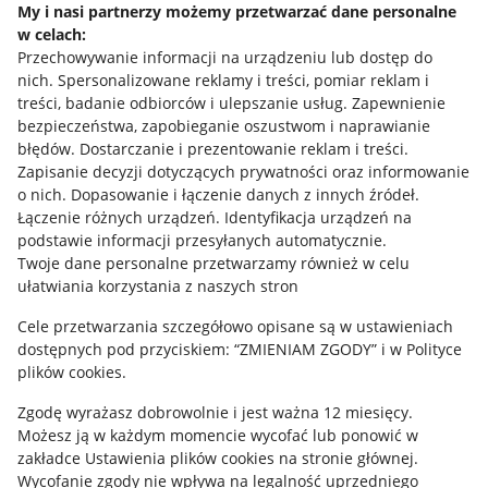
My i nasi partnerzy możemy przetwarzać dane personalne
w celach:
Allegro Gadane dla sprzedających
Przechowywanie informacji na urządzeniu lub dostęp do
Allegro Gadane dla kupujących
nich
.
Spersonalizowane reklamy i treści, pomiar reklam i
treści, badanie odbiorców i ulepszanie usług
.
Zapewnienie
Mapa miejscowości
bezpieczeństwa, zapobieganie oszustwom i naprawianie
błędów
.
Dostarczanie i prezentowanie reklam i treści
.
Informacje prawne
Zapisanie decyzji dotyczących prywatności oraz informowanie
o nich
.
Dopasowanie i łączenie danych z innych źródeł
.
Regulamin
Łączenie różnych urządzeń
.
Identyfikacja urządzeń na
podstawie informacji przesyłanych automatycznie
.
Polityka plików "cookies"
Twoje dane personalne przetwarzamy również w celu
ułatwiania korzystania z naszych stron
Ustawienia plików "cookies"
Cele przetwarzania szczegółowo opisane są w ustawieniach
Udostępnianie lokalizacji
dostępnych pod przyciskiem: “ZMIENIAM ZGODY” i w Polityce
Informacje dla Aktu o Usługach Cyfrowych
plików cookies.
Zgodę wyrażasz dobrowolnie i jest ważna 12 miesięcy.
Pobierz aplikację
Możesz ją w każdym momencie wycofać lub ponowić w
zakładce
Ustawienia plików cookies
na stronie głównej.
Wycofanie zgody nie wpływa na legalność uprzedniego