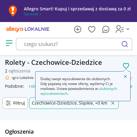
Allegro Smart! Kupuj i sprzedawaj z dostawą za 0 zł
Sprawdź »
Otwórz menu z kategoriami
szukaj
Rolety - Czechowice-Dziedzice
POL
2
ogłoszenia
Zamkn
Allegro Lokalnie
Dom i Ogród
Wyposażenie
Wystrój okien
Rolety
Dodaj swoje wyszukiwania do ulubionych.
Gdy pojawią się nowe oferty, wyślemy Ci je
Podobne:
rolety
rolety dzień noc
rolety zewnętrzne
rolet
mailowo. Ustaw powiadomienia w
ulubionych
wyszukiwaniach
.
Filtruj
Czechowice-Dziedzice, Śląskie, +0 km
Ogłoszenia