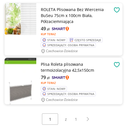
ROLETA Plisowana Bez Wiercenia
OBSE
BuSeu 75cm x 100cm Biała,
Półzaciemniająca
49
zł
KUP TERAZ
STAN: NOWY
CZĘSTO SPRZEDAJE
SPRZEDAJĄCY: OSOBA PRYWATNA
Czechowice-Dziedzice
Plisa Roleta plisowana
OBSE
termoizolacyjna 42,5x150cm
79
zł
KUP TERAZ
STAN: NOWY
SPRZEDAJĄCY: OSOBA PRYWATNA
Czechowice-Dziedzice
Wybierz stronę:
Następna strona
z
1