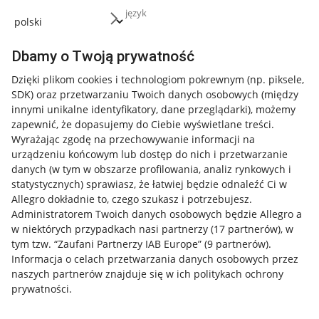
język
Dbamy o Twoją prywatność
Dzięki plikom cookies i technologiom pokrewnym
(np. piksele,
SDK)
oraz przetwarzaniu Twoich danych osobowych
(między
innymi unikalne identyfikatory, dane przeglądarki)
, możemy
zapewnić, że dopasujemy do Ciebie wyświetlane treści.
Wyrażając zgodę na przechowywanie informacji na
urządzeniu końcowym lub dostęp do nich i przetwarzanie
danych (w tym w obszarze profilowania, analiz rynkowych i
statystycznych) sprawiasz, że łatwiej będzie odnaleźć Ci w
Allegro dokładnie to, czego szukasz i potrzebujesz.
Administratorem Twoich danych osobowych będzie Allegro a
w niektórych przypadkach nasi partnerzy (
17
partnerów
), w
tym tzw. “Zaufani Partnerzy IAB Europe” (
9
partnerów
).
Przydatne informacje
Informacja o celach przetwarzania danych osobowych przez
naszych partnerów znajduje się w ich politykach ochrony
prywatności.
Jak to działa
Napisz do nas