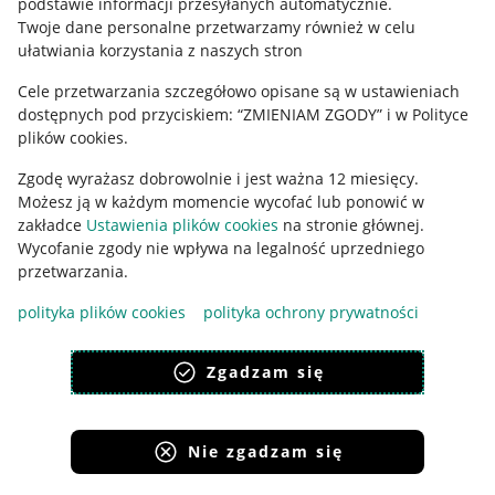
podstawie informacji przesyłanych automatycznie
.
Polityka plików "cookies"
Twoje dane personalne przetwarzamy również w celu
ułatwiania korzystania z naszych stron
Ustawienia plików "cookies"
Cele przetwarzania szczegółowo opisane są w ustawieniach
Udostępnianie lokalizacji
dostępnych pod przyciskiem: “ZMIENIAM ZGODY” i w Polityce
Informacje dla Aktu o Usługach Cyfrowych
plików cookies.
Zgodę wyrażasz dobrowolnie i jest ważna 12 miesięcy.
Pobierz aplikację
Możesz ją w każdym momencie wycofać lub ponowić w
zakładce
Ustawienia plików cookies
na stronie głównej.
Wycofanie zgody nie wpływa na legalność uprzedniego
przetwarzania.
polityka plików cookies
polityka ochrony prywatności
Zgadzam się
Nie zgadzam się
Korzystanie z serwisu oznacza akceptację
regulaminu
.