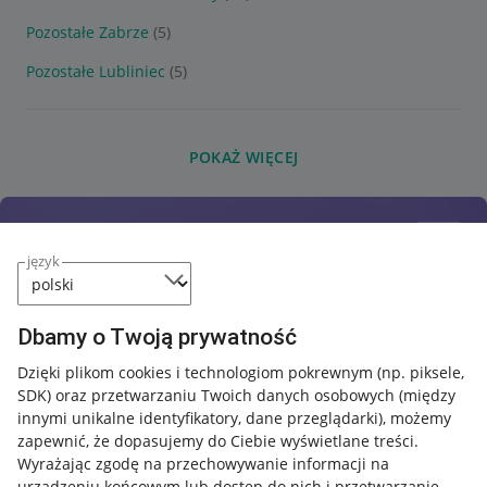
Pozostałe Zabrze
(5)
Pozostałe Lubliniec
(5)
POKAŻ WIĘCEJ
język
Dbamy o Twoją prywatność
Dzięki plikom cookies i technologiom pokrewnym
(np. piksele,
SDK)
oraz przetwarzaniu Twoich danych osobowych
(między
innymi unikalne identyfikatory, dane przeglądarki)
, możemy
zapewnić, że dopasujemy do Ciebie wyświetlane treści.
Wyrażając zgodę na przechowywanie informacji na
urządzeniu końcowym lub dostęp do nich i przetwarzanie