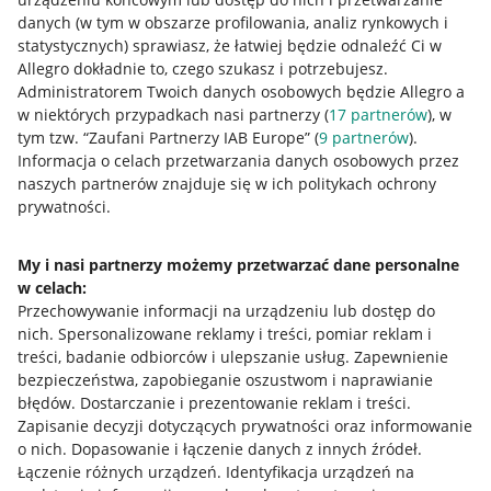
danych (w tym w obszarze profilowania, analiz rynkowych i
statystycznych) sprawiasz, że łatwiej będzie odnaleźć Ci w
Allegro dokładnie to, czego szukasz i potrzebujesz.
Administratorem Twoich danych osobowych będzie Allegro a
w niektórych przypadkach nasi partnerzy (
17
partnerów
), w
Nawigacja
tym tzw. “Zaufani Partnerzy IAB Europe” (
9
partnerów
).
Przydatne informacje
Informacja o celach przetwarzania danych osobowych przez
naszych partnerów znajduje się w ich politykach ochrony
prywatności.
Jak to działa
Napisz do nas
My i nasi partnerzy możemy przetwarzać dane personalne
w celach:
Allegro Gadane dla sprzedających
Przechowywanie informacji na urządzeniu lub dostęp do
Allegro Gadane dla kupujących
nich
.
Spersonalizowane reklamy i treści, pomiar reklam i
treści, badanie odbiorców i ulepszanie usług
.
Zapewnienie
Mapa miejscowości
bezpieczeństwa, zapobieganie oszustwom i naprawianie
błędów
.
Dostarczanie i prezentowanie reklam i treści
.
Informacje prawne
Zapisanie decyzji dotyczących prywatności oraz informowanie
o nich
.
Dopasowanie i łączenie danych z innych źródeł
.
Regulamin
Łączenie różnych urządzeń
.
Identyfikacja urządzeń na