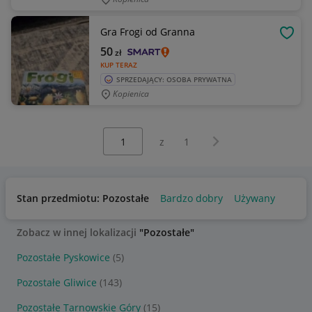
Gra Frogi od Granna
OBSE
50
zł
KUP TERAZ
SPRZEDAJĄCY: OSOBA PRYWATNA
Kopienica
Wybierz stronę:
Następna strona
z
1
Stan przedmiotu: Pozostałe
Bardzo dobry
Używany
Zobacz w innej lokalizacji
"Pozostałe"
Pozostałe Pyskowice
(5)
Pozostałe Gliwice
(143)
Pozostałe Tarnowskie Góry
(15)