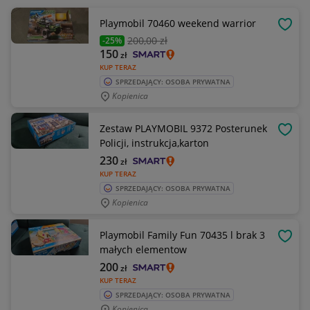
Playmobil 70460 weekend warrior
OBSE
200
,00 zł
-25%
150
zł
KUP TERAZ
SPRZEDAJĄCY: OSOBA PRYWATNA
Kopienica
Zestaw PLAYMOBIL 9372 Posterunek
OBSE
Policji, instrukcja,karton
230
zł
KUP TERAZ
SPRZEDAJĄCY: OSOBA PRYWATNA
Kopienica
Playmobil Family Fun 70435 l brak 3
OBSE
małych elementow
200
zł
KUP TERAZ
SPRZEDAJĄCY: OSOBA PRYWATNA
Kopienica