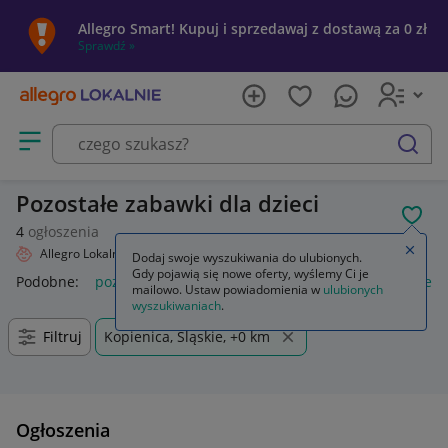
Allegro Smart! Kupuj i sprzedawaj z dostawą za 0 zł
Sprawdź »
Otwórz menu z kategoriami
szukaj
Pozostałe zabawki dla dzieci
POL
4
ogłoszenia
Zamkn
Allegro Lokalnie
Dziecko
Zabawki
Pozostałe
Dodaj swoje wyszukiwania do ulubionych.
Gdy pojawią się nowe oferty, wyślemy Ci je
Podobne:
pozostałe
łóżka pozostałe
pozostałe miasta i regi
mailowo. Ustaw powiadomienia w
ulubionych
wyszukiwaniach
.
Filtruj
Kopienica, Śląskie, +0 km
Ogłoszenia