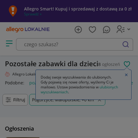
Allegro Smart! Kupuj i sprzedawaj z dostawą za 0 zł
Sprawdź »
Otwórz menu z kategoriami
szukaj
Pozostałe zabawki dla dzieci
8
ogłoszeń
POL
Allegro Lokalnie
Dziecko
Zabawki
Pozostałe
Zamkn
Dodaj swoje wyszukiwania do ulubionych.
Gdy pojawią się nowe oferty, wyślemy Ci je
Podobne:
pozostałe
łóżka pozostałe
pozostałe miasta i regi
mailowo. Ustaw powiadomienia w
ulubionych
wyszukiwaniach
.
Filtruj
Pogorzyce, Małopolskie, +0 km
Ogłoszenia