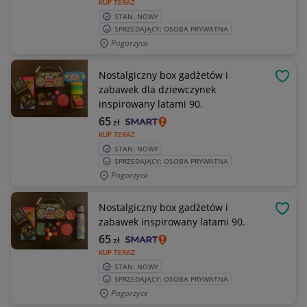
KUP TERAZ
STAN: NOWY
SPRZEDAJĄCY: OSOBA PRYWATNA
Pogorzyce
Nostalgiczny box gadżetów i
OBSE
zabawek dla dziewczynek
inspirowany latami 90.
65
zł
KUP TERAZ
STAN: NOWY
SPRZEDAJĄCY: OSOBA PRYWATNA
Pogorzyce
Nostalgiczny box gadżetów i
OBSE
zabawek inspirowany latami 90.
65
zł
KUP TERAZ
STAN: NOWY
SPRZEDAJĄCY: OSOBA PRYWATNA
Pogorzyce