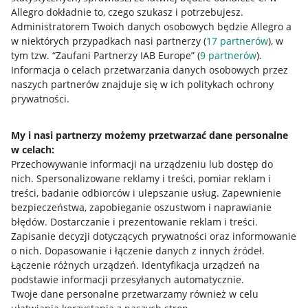
Allegro dokładnie to, czego szukasz i potrzebujesz.
Administratorem Twoich danych osobowych będzie Allegro a
w niektórych przypadkach nasi partnerzy (
17
partnerów
), w
tym tzw. “Zaufani Partnerzy IAB Europe” (
9
partnerów
).
Przydatne informacje
Informacja o celach przetwarzania danych osobowych przez
naszych partnerów znajduje się w ich politykach ochrony
prywatności.
Jak to działa
Napisz do nas
My i nasi partnerzy możemy przetwarzać dane personalne
w celach:
Allegro Gadane dla sprzedających
Przechowywanie informacji na urządzeniu lub dostęp do
Allegro Gadane dla kupujących
nich
.
Spersonalizowane reklamy i treści, pomiar reklam i
treści, badanie odbiorców i ulepszanie usług
.
Zapewnienie
Mapa miejscowości
bezpieczeństwa, zapobieganie oszustwom i naprawianie
błędów
.
Dostarczanie i prezentowanie reklam i treści
.
Informacje prawne
Zapisanie decyzji dotyczących prywatności oraz informowanie
o nich
.
Dopasowanie i łączenie danych z innych źródeł
.
Regulamin
Łączenie różnych urządzeń
.
Identyfikacja urządzeń na
podstawie informacji przesyłanych automatycznie
.
Polityka plików "cookies"
Twoje dane personalne przetwarzamy również w celu