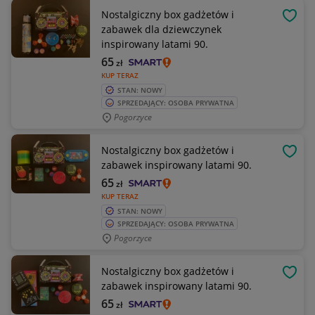
Nostalgiczny box gadżetów i
OBSE
zabawek dla dziewczynek
inspirowany latami 90.
65
zł
KUP TERAZ
STAN: NOWY
SPRZEDAJĄCY: OSOBA PRYWATNA
Pogorzyce
Nostalgiczny box gadżetów i
OBSE
zabawek inspirowany latami 90.
65
zł
KUP TERAZ
STAN: NOWY
SPRZEDAJĄCY: OSOBA PRYWATNA
Pogorzyce
Nostalgiczny box gadżetów i
OBSE
zabawek inspirowany latami 90.
65
zł