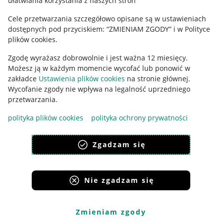
ułatwiania korzystania z naszych stron
Ustawienia plików "cookies"
Cele przetwarzania szczegółowo opisane są w ustawieniach
Udostępnianie lokalizacji
dostępnych pod przyciskiem: “ZMIENIAM ZGODY” i w Polityce
Informacje dla Aktu o Usługach Cyfrowych
plików cookies.
Zgodę wyrażasz dobrowolnie i jest ważna 12 miesięcy.
Pobierz aplikację
Możesz ją w każdym momencie wycofać lub ponowić w
zakładce
Ustawienia plików cookies
na stronie głównej.
Wycofanie zgody nie wpływa na legalność uprzedniego
przetwarzania.
polityka plików cookies
polityka ochrony prywatności
Zgadzam się
Nie zgadzam się
Korzystanie z serwisu oznacza akceptację
regulaminu
.
Zmieniam zgody