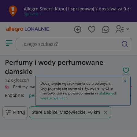
Allegro Smart! Kupuj i sprzedawaj z dostawą za 0 zł
Sprawdź »
Otwórz menu z kategoriami
szukaj
Perfumy i wody perfumowane
damskie
POL
12
ogłoszeń
Zamkn
Dodaj swoje wyszukiwania do ulubionych.
roda
Perfumy i wody
Zapachy dla kobiet
Perfumy i wody perfumowane
Gdy pojawią się nowe oferty, wyślemy Ci je
mailowo. Ustaw powiadomienia w
ulubionych
Podobne:
perfumy i wody perfumowane
perfumy damskie in
wyszukiwaniach
.
Filtruj
Stare Babice, Mazowieckie, +0 km