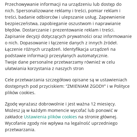
Przechowywanie informacji na urządzeniu lub dostęp do
Allegro Gadane dla kupujących
nich
.
Spersonalizowane reklamy i treści, pomiar reklam i
treści, badanie odbiorców i ulepszanie usług
.
Zapewnienie
Mapa miejscowości
bezpieczeństwa, zapobieganie oszustwom i naprawianie
błędów
.
Dostarczanie i prezentowanie reklam i treści
.
Informacje prawne
Zapisanie decyzji dotyczących prywatności oraz informowanie
o nich
.
Dopasowanie i łączenie danych z innych źródeł
.
Regulamin
Łączenie różnych urządzeń
.
Identyfikacja urządzeń na
podstawie informacji przesyłanych automatycznie
.
Polityka plików "cookies"
Twoje dane personalne przetwarzamy również w celu
ułatwiania korzystania z naszych stron
Ustawienia plików "cookies"
Cele przetwarzania szczegółowo opisane są w ustawieniach
Udostępnianie lokalizacji
dostępnych pod przyciskiem: “ZMIENIAM ZGODY” i w Polityce
Informacje dla Aktu o Usługach Cyfrowych
plików cookies.
Zgodę wyrażasz dobrowolnie i jest ważna 12 miesięcy.
Pobierz aplikację
Możesz ją w każdym momencie wycofać lub ponowić w
zakładce
Ustawienia plików cookies
na stronie głównej.
Wycofanie zgody nie wpływa na legalność uprzedniego
przetwarzania.