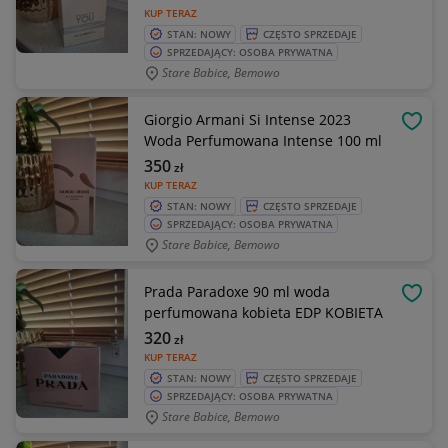
KUP TERAZ
STAN: NOWY
CZĘSTO SPRZEDAJE
SPRZEDAJĄCY: OSOBA PRYWATNA
Stare Babice, Bemowo
Giorgio Armani Si Intense 2023
OBSE
Woda Perfumowana Intense 100 ml
350
zł
KUP TERAZ
STAN: NOWY
CZĘSTO SPRZEDAJE
SPRZEDAJĄCY: OSOBA PRYWATNA
Stare Babice, Bemowo
Prada Paradoxe 90 ml woda
OBSE
perfumowana kobieta EDP KOBIETA
320
zł
KUP TERAZ
STAN: NOWY
CZĘSTO SPRZEDAJE
SPRZEDAJĄCY: OSOBA PRYWATNA
Stare Babice, Bemowo