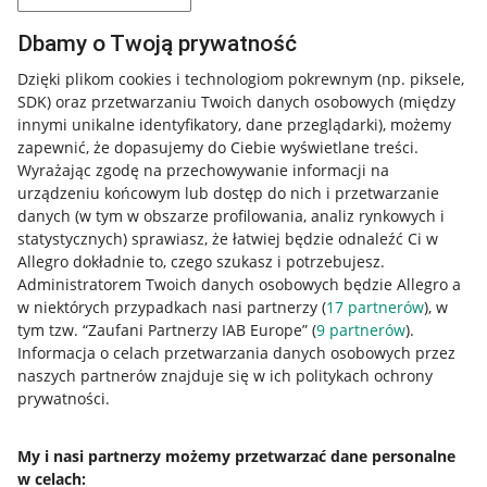
Dbamy o Twoją prywatność
Dzięki plikom cookies i technologiom pokrewnym
(np. piksele,
SDK)
oraz przetwarzaniu Twoich danych osobowych
(między
innymi unikalne identyfikatory, dane przeglądarki)
, możemy
zapewnić, że dopasujemy do Ciebie wyświetlane treści.
Wyrażając zgodę na przechowywanie informacji na
urządzeniu końcowym lub dostęp do nich i przetwarzanie
danych (w tym w obszarze profilowania, analiz rynkowych i
statystycznych) sprawiasz, że łatwiej będzie odnaleźć Ci w
Allegro dokładnie to, czego szukasz i potrzebujesz.
Administratorem Twoich danych osobowych będzie Allegro a
w niektórych przypadkach nasi partnerzy (
17
partnerów
), w
tym tzw. “Zaufani Partnerzy IAB Europe” (
9
partnerów
).
Przydatne informacje
Informacja o celach przetwarzania danych osobowych przez
naszych partnerów znajduje się w ich politykach ochrony
prywatności.
Jak to działa
Napisz do nas
My i nasi partnerzy możemy przetwarzać dane personalne
w celach:
Allegro Gadane dla sprzedających