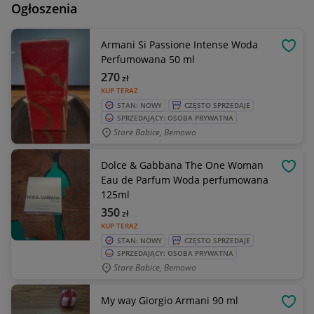
Ogłoszenia
Armani Si Passione Intense Woda
OBSE
Perfumowana 50 ml
270
zł
KUP TERAZ
STAN: NOWY
CZĘSTO SPRZEDAJE
SPRZEDAJĄCY: OSOBA PRYWATNA
Stare Babice, Bemowo
Dolce & Gabbana The One Woman
OBSE
Eau de Parfum Woda perfumowana
125ml
350
zł
KUP TERAZ
STAN: NOWY
CZĘSTO SPRZEDAJE
SPRZEDAJĄCY: OSOBA PRYWATNA
Stare Babice, Bemowo
My way Giorgio Armani 90 ml
OBSE