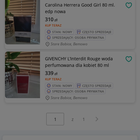
Carolina Herrera Good Girl 80 ml.
OBSE
edp nowa
310
zł
KUP TERAZ
STAN: NOWY
CZĘSTO SPRZEDAJE
SPRZEDAJĄCY: OSOBA PRYWATNA
Stare Babice, Bemowo
GIVENCHY L’Interdit Rouge woda
OBSE
perfumowana dla kobiet 80 ml
339
zł
KUP TERAZ
STAN: NOWY
CZĘSTO SPRZEDAJE
SPRZEDAJĄCY: OSOBA PRYWATNA
Stare Babice, Bemowo
Wybierz stronę:
Następna strona
z
1