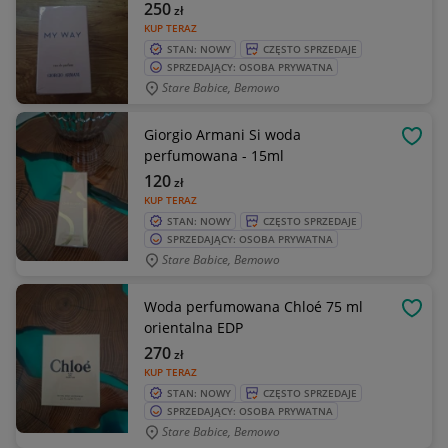
250
zł
KUP TERAZ
STAN: NOWY
CZĘSTO SPRZEDAJE
SPRZEDAJĄCY: OSOBA PRYWATNA
Stare Babice, Bemowo
Giorgio Armani Si woda
OBSE
perfumowana - 15ml
120
zł
KUP TERAZ
STAN: NOWY
CZĘSTO SPRZEDAJE
SPRZEDAJĄCY: OSOBA PRYWATNA
Stare Babice, Bemowo
Woda perfumowana Chloé 75 ml
OBSE
orientalna EDP
270
zł
KUP TERAZ
STAN: NOWY
CZĘSTO SPRZEDAJE
SPRZEDAJĄCY: OSOBA PRYWATNA
Stare Babice, Bemowo