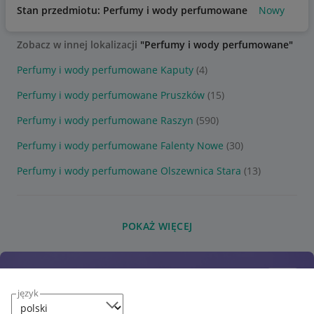
Stan przedmiotu: Perfumy i wody perfumowane
Nowy
Zobacz w innej lokalizacji
"Perfumy i wody perfumowane"
Perfumy i wody perfumowane Kaputy
(4)
Perfumy i wody perfumowane Pruszków
(15)
Perfumy i wody perfumowane Raszyn
(590)
Perfumy i wody perfumowane Falenty Nowe
(30)
Perfumy i wody perfumowane Olszewnica Stara
(13)
POKAŻ WIĘCEJ
język