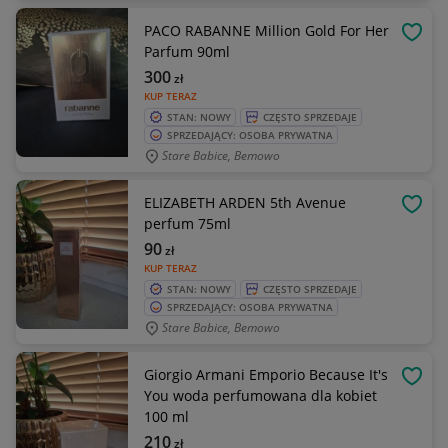
PACO RABANNE Million Gold For Her
OBSE
Parfum 90ml
300
zł
KUP TERAZ
STAN: NOWY
CZĘSTO SPRZEDAJE
SPRZEDAJĄCY: OSOBA PRYWATNA
Stare Babice, Bemowo
ELIZABETH ARDEN 5th Avenue
OBSE
perfum 75ml
90
zł
KUP TERAZ
STAN: NOWY
CZĘSTO SPRZEDAJE
SPRZEDAJĄCY: OSOBA PRYWATNA
Stare Babice, Bemowo
Giorgio Armani Emporio Because It's
OBSE
You woda perfumowana dla kobiet
100 ml
210
zł