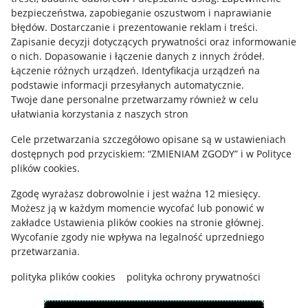
Mapa miejscowości
bezpieczeństwa, zapobieganie oszustwom i naprawianie
błędów
.
Dostarczanie i prezentowanie reklam i treści
.
Informacje prawne
Zapisanie decyzji dotyczących prywatności oraz informowanie
o nich
.
Dopasowanie i łączenie danych z innych źródeł
.
Regulamin
Łączenie różnych urządzeń
.
Identyfikacja urządzeń na
podstawie informacji przesyłanych automatycznie
.
Polityka plików "cookies"
Twoje dane personalne przetwarzamy również w celu
ułatwiania korzystania z naszych stron
Ustawienia plików "cookies"
Cele przetwarzania szczegółowo opisane są w ustawieniach
Udostępnianie lokalizacji
dostępnych pod przyciskiem: “ZMIENIAM ZGODY” i w Polityce
Informacje dla Aktu o Usługach Cyfrowych
plików cookies.
Zgodę wyrażasz dobrowolnie i jest ważna 12 miesięcy.
Pobierz aplikację
Możesz ją w każdym momencie wycofać lub ponowić w
zakładce
Ustawienia plików cookies
na stronie głównej.
Wycofanie zgody nie wpływa na legalność uprzedniego
przetwarzania.
polityka plików cookies
polityka ochrony prywatności