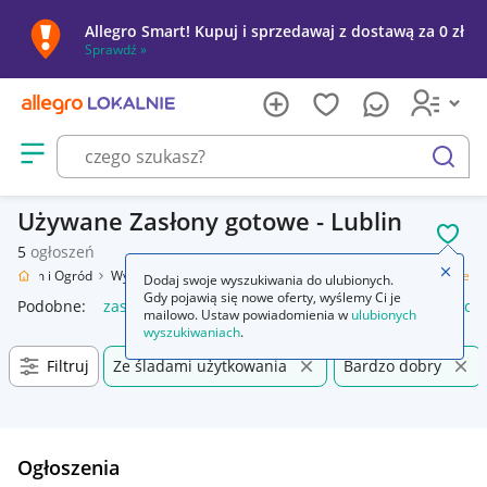
Allegro Smart! Kupuj i sprzedawaj z dostawą za 0 zł
Sprawdź »
Otwórz menu z kategoriami
szukaj
Używane Zasłony gotowe - Lublin
POL
5
ogłoszeń
Zamkn
Dom i Ogród
Wyposażenie
Wystrój okien
Zasłony
Zasłony gotowe
Dodaj swoje wyszukiwania do ulubionych.
Gdy pojawią się nowe oferty, wyślemy Ci je
Podobne:
zasłony gotowe
zasłony gotowe na taśmie
zasłon
mailowo. Ustaw powiadomienia w
ulubionych
wyszukiwaniach
.
Filtruj
Ze śladami użytkowania
Bardzo dobry
Ogłoszenia