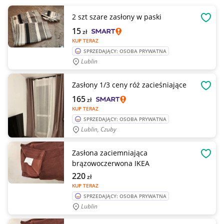
2 szt szare zasłony w paski
OBSE
15
zł
KUP TERAZ
SPRZEDAJĄCY: OSOBA PRYWATNA
Lublin
Zasłony 1/3 ceny róż zacieśniające
OBSE
165
zł
KUP TERAZ
SPRZEDAJĄCY: OSOBA PRYWATNA
Lublin, Czuby
Zasłona zaciemniająca
OBSE
brązowoczerwona IKEA
220
zł
KUP TERAZ
SPRZEDAJĄCY: OSOBA PRYWATNA
Lublin