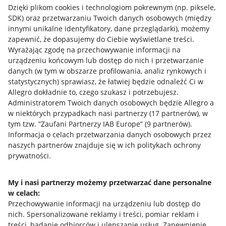
Dzięki plikom cookies i technologiom pokrewnym
(np. piksele,
SDK)
oraz przetwarzaniu Twoich danych osobowych
(między
innymi unikalne identyfikatory, dane przeglądarki)
, możemy
zapewnić, że dopasujemy do Ciebie wyświetlane treści.
Wyrażając zgodę na przechowywanie informacji na
urządzeniu końcowym lub dostęp do nich i przetwarzanie
danych (w tym w obszarze profilowania, analiz rynkowych i
statystycznych) sprawiasz, że łatwiej będzie odnaleźć Ci w
Allegro dokładnie to, czego szukasz i potrzebujesz.
Administratorem Twoich danych osobowych będzie Allegro a
w niektórych przypadkach nasi partnerzy (
17
partnerów
), w
tym tzw. “Zaufani Partnerzy IAB Europe” (
9
partnerów
).
Przydatne informacje
Informacja o celach przetwarzania danych osobowych przez
naszych partnerów znajduje się w ich politykach ochrony
prywatności.
Jak to działa
Napisz do nas
My i nasi partnerzy możemy przetwarzać dane personalne
w celach:
Allegro Gadane dla sprzedających
Przechowywanie informacji na urządzeniu lub dostęp do
Allegro Gadane dla kupujących
nich
.
Spersonalizowane reklamy i treści, pomiar reklam i
treści, badanie odbiorców i ulepszanie usług
.
Zapewnienie