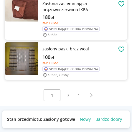
Zasłona zaciemniająca
OBSE
brązowoczerwona IKEA
180
zł
KUP TERAZ
SPRZEDAJĄCY: OSOBA PRYWATNA
Lublin
zasłony paski brąz woal
OBSE
100
zł
KUP TERAZ
SPRZEDAJĄCY: OSOBA PRYWATNA
Lublin, Czuby
Wybierz stronę:
Następna strona
z
1
Stan przedmiotu: Zasłony gotowe
Nowy
Bardzo dobry
Uż